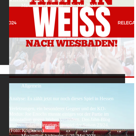
Maximilian Aichinger
26. Mai 2024
Allgemein
Analyse: Es zählt jetzt nur noch dieses Spiel in Hessen
Verletzungen, ein besonderer Gegner und der KO-
Modus: Joe Enochs musste einiges vor der Partie im
Jahnstadion gegen Wehen verändern. Der-Jahn-Blog
analysiert das Relegation-Hinspiel der Saison 23/24.
(Foto: Köglmeier)
Maximilian Aichinger
25. Mai 2024