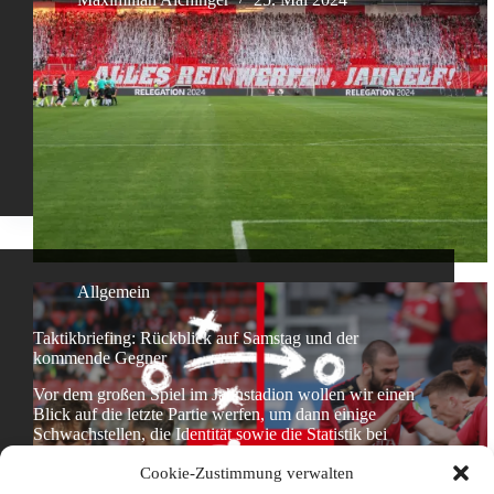
Allgemein
Taktikbriefing: Rückblick auf Samstag und der
kommende Gegner
Vor dem großen Spiel im Jahnstadion wollen wir einen
Blick auf die letzte Partie werfen, um dann einige
Schwachstellen, die Identität sowie die Statistik bei
Wehen Wiesbaden aufzudecken. (Beitragsbild: Alex
Cookie-Zustimmung verwalten
Grimm/Getty Images, Gatzka)
Maximilian Aichinger
21. Mai 2024