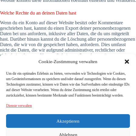
Website können diese Informationen ebenfalls einsehen und verändern.
Welche Rechte du an deinen Daten hast
Wenn du ein Konto auf dieser Website besitzt oder Kommentare
geschrieben hast, kannst du einen Export deiner personenbezogenen
Daten bei uns anfordern, inklusive aller Daten, die du uns mitgeteilt
hast. Darüber hinaus kannst du die Löschung aller personenbezogenen
Daten, die wir von dir gespeichert haben, anfordern. Dies umfasst
nicht die Daten, die wir aufgrund administrativer, rechtlicher oder
sicherheitsrelevanter Notwendigkeiten aufbewahren müssen.
Cookie-Zustimmung verwalten
Wohin wir deine Daten senden
Um dir ein optimales Erlebnis zu bieten, verwenden wir Technologien wie Cookies,
Besucher-Kommentare könnten von einem automatisierten Dienst zur
um Geräteinformationen zu speichern und/oder darauf zuzugreifen. Wenn du diesen
Spam-Erkennung untersucht werden.
Technologien zustimmst, können wir Daten wie das Surfverhalten oder eindeutige IDs
auf dieser Website verarbeiten. Wenn du deine Zustimmung nicht erteilst oder
zurückziehst, können bestimmte Merkmale und Funktionen beeinträchtigt werden.
Teilen mit:
Dienste verwalten
Akzeptieren
Ablehnen