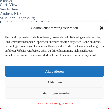
NieKoe
Chris View
Sascha Janne
Andreas Nickl
SSV Jahn Regensburg
Imago Images (via Onefootball)
Cookie-Zustimmung verwalten
Teilen mit:
Um dir ein optimales Erlebnis zu bieten, verwenden wir Technologien wie Cookies,
um Geräteinformationen zu speichern und/oder darauf zuzugreifen. Wenn du diesen
Technologien zustimmst, können wir Daten wie das Surfverhalten oder eindeutige IDs
auf dieser Website verarbeiten. Wenn du deine Zustimmung nicht erteilst oder
zurückziehst, können bestimmte Merkmale und Funktionen beeinträchtigt werden.
Akzeptieren
Ablehnen
Einstellungen ansehen
Datenschutzerklärung
Impressum
Copyright © 2026 - WordPress Theme von
CreativeThemes