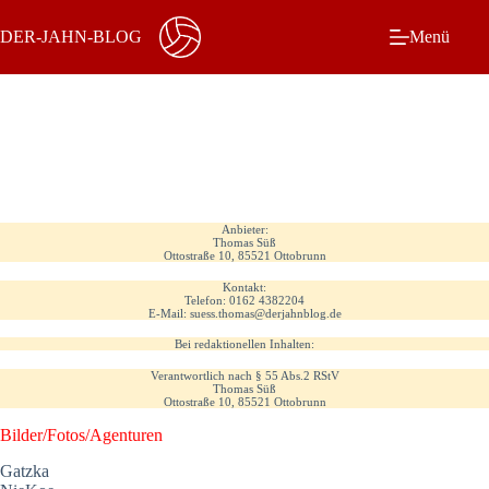
Zum
Inhalt
DER-JAHN-BLOG
Menü
springen
Anbieter:
Thomas Süß
Ottostraße 10, 85521 Ottobrunn
Kontakt:
Telefon: 0162 4382204
E-Mail: suess.thomas@derjahnblog.de
Bei redaktionellen Inhalten:
Verantwortlich nach § 55 Abs.2 RStV
Thomas Süß
Ottostraße 10, 85521 Ottobrunn
Bilder/Fotos/Agenturen
Gatzka