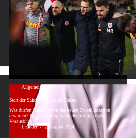
Allgemein
Start der Saison: 7 gewagte Thesen
Was dürfen Jahnfans von der neuen Zweitligasaison
erwarten? Der-Jahn-Blog wagt einen subjektiven
Vorausblick.
Leander
2. August 2024