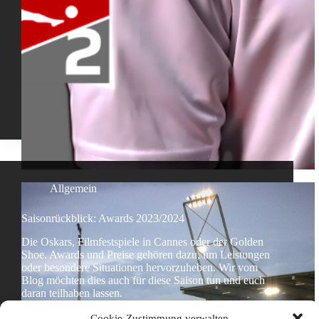
Allgemein
Saisonrückblick: Awards 2023/2024
Die Oskars, Filmfestspiele in Cannes oder der Golden
Shoe. Awards und Preise gehören dazu, um Leistungen
oder besondere Situationen hervorzuheben. Wir vom
Blog möchten dies auch für diese Saison tun und euch
daran teilhaben lassen.
Tom
9. Juni 2024
Cookie-Zustimmung verwalten