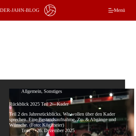
Zum
Inhalt
DER-JAHN-BLOG
Menü
springen
Schlagwort
Saison
Allgemein
,
Sonstiges
Rückblick 2025 Teil 2 – Kader
Teil 2 des Jahresrückblicks. Wir wollen über den Kader
sprechen. Eine Bestandsaufnahme, Zu- & Abgänge und
Wünsche. (Foto: Köglmeier)
Tom
26. Dezember 2025