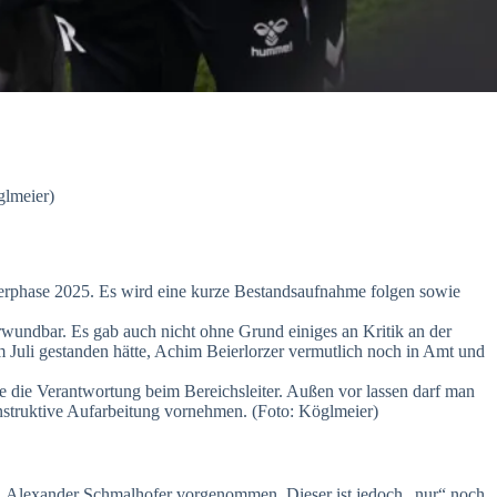
glmeier)
sferphase 2025. Es wird eine kurze Bestandsaufnahme folgen sowie
erwundbar. Es gab auch nicht ohne Grund einiges an Kritik an der
m Juli gestanden hätte, Achim Beierlorzer vermutlich noch in Amt und
nde die Verantwortung beim Bereichsleiter. Außen vor lassen darf man
onstruktive Aufarbeitung vornehmen. (Foto: Köglmeier)
Dr. Alexander Schmalhofer vorgenommen. Dieser ist jedoch „nur“ noch