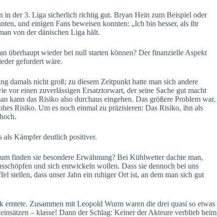
 in der 3. Liga sicherlich richtig gut. Bryan Hein zum Beispiel oder
nten, und einigen Fans beweisen konnten: „Ich bin besser, als ihr
man von der dänischen Liga hält.
n überhaupt wieder bei null starten können? Der finanzielle Aspekt
eder gefordert wäre.
ng damals nicht groß; zu diesem Zeitpunkt hatte man sich andere
e vor einen zuverlässigen Ersatztorwart, der seine Sache gut macht
, man kann das Risiko also durchaus eingehen. Das größere Problem war,
es Risiko. Um es noch einmal zu präzisieren: Das Risiko, ihn als
 hoch.
 als Kämpfer deutlich positiver.
arum finden sie besondere Erwähnung? Bei Kühlwetter dachte man,
 ausschöpfen und sich entwickeln wollen. Dass sie dennoch bei uns
el stellen, dass unser Jahn ein ruhiger Ort ist, an dem man sich gut
k erntete. Zusammen mit Leopold Wurm waren die drei quasi so etwas
ieinsätzen – klasse! Dann der Schlag: Keiner der Akteure verblieb beim