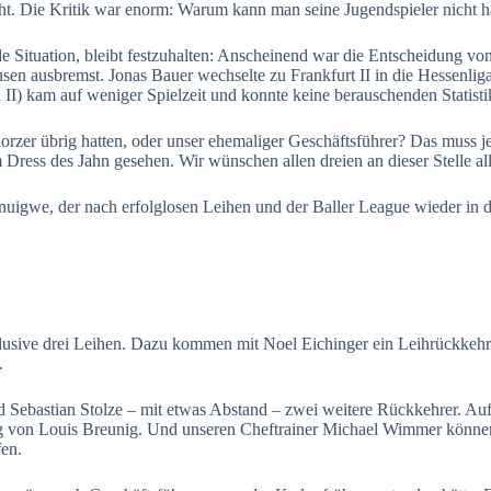
. Die Kritik war enorm: Warum kann man seine Jugendspieler nicht halt
uelle Situation, bleibt festzuhalten: Anscheinend war die Entscheidung v
en ausbremst. Jonas Bauer wechselte zu Frankfurt II in die Hessenliga
) kam auf weniger Spielzeit und konnte keine berauschenden Statisti
rlorzer übrig hatten, oder unser ehemaliger Geschäftsführer? Das muss j
 Dress des Jahn gesehen. Wir wünschen allen dreien an dieser Stelle al
Onuigwe, der nach erfolglosen Leihen und der Baller League wieder in d
sive drei Leihen. Dazu kommen mit Noel Eichinger ein Leihrückkehrer
.
 Sebastian Stolze – mit etwas Abstand – zwei weitere Rückkehrer. Au
ng von Louis Breunig. Und unseren Cheftrainer Michael Wimmer können
fen.