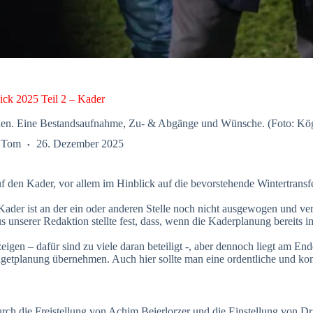
ick 2025 Teil 2 – Kader
echen. Eine Bestandsaufnahme, Zu- & Abgänge und Wünsche. (Foto: Kö
Tom
26. Dezember 2025
auf den Kader, vor allem im Hinblick auf die bevorstehende Wintertran
 Kader ist an der ein oder anderen Stelle noch nicht ausgewogen und v
unserer Redaktion stellte fest, dass, wenn die Kaderplanung bereits i
zeigen – dafür sind zu viele daran beteiligt -, aber dennoch liegt am E
udgetplanung übernehmen. Auch hier sollte man eine ordentliche und k
urch die Freistellung von Achim Beierlorzer und die Einstellung von 