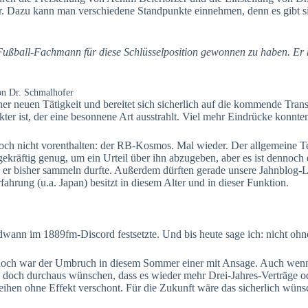
rer. Dazu kann man verschiedene Standpunkte einnehmen, denn es gibt s
Fußball-Fachmann für diese Schlüsselposition gewonnen zu haben. Er 
on Dr. Schmalhofer
einer neuen Tätigkeit und bereitet sich sicherlich auf die kommende Tr
akter ist, der eine besonnene Art ausstrahlt. Viel mehr Eindrücke konnt
doch nicht vorenthalten: der RB-Kosmos. Mal wieder. Der allgemeine T
äftig genug, um ein Urteil über ihn abzugeben, aber es ist dennoch ein
ie er bisher sammeln durfte. Außerdem dürften gerade unsere Jahnblog-L
hrung (u.a. Japan) besitzt in diesem Alter und in dieser Funktion.
ndwann im 1889fm-Discord festsetzte. Und bis heute sage ich: nicht oh
nnoch war der Umbruch in diesem Sommer einer mit Ansage. Auch wenn 
h doch durchaus wünschen, dass es wieder mehr Drei-Jahres-Verträge o
 Leihen ohne Effekt verschont. Für die Zukunft wäre das sicherlich wün