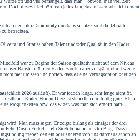
s wurde oft und viel bemängelt, dass man – obwohl man viel Zeit
ren. Doch dieses Lied hört man jedes Jahr, das müssen wir nicht erneut
e ich an der Jahn-Community durchaus schätze, sind die lebhaften
 zu betrachten.
Oliveira und Strauss haben Talent und/oder Qualität in den Kader
Mittelfeld war zu Beginn der Saison qualitativ nicht auf dem Niveau,
n immenser Baustein für den Kader, wurden aber zu spät und mit wenig
en nicht mehr missen und hoffen, dass es eine Vertragsoption oder den
tatsächlich 2026 ausläuft). Er war jedoch lange, sehr lange nicht fit.
estlichen Kader. Florian Dietz ist sicherlich ein richtig guter Kicker,
seine Möglichkeiten bzw. das wider, was man sich erhofft hatte –
t wird. Man muss sagen: Er zeigte bislang als einziger der drei
an Fein. Dustin Forkel ist ein Streitthema bei uns im Blog. Dass er
eidungsfindung trieben den ein oder anderen von uns durchaus schon an
leibt zu wünschen, dass beide in ihrer Entwicklung den nächsten