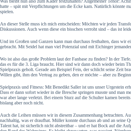
Was bleibt nun also zum Kader festzuhalten? Allgemeiner Tenor: Achim
hatte – spät mit Verpflichtungen um die Ecke kam. Natürlich könnte ma
spielen.
An dieser Stelle muss ich mich entscheiden: Möchten wir jeden Transfe
Diskussionen. Auch wenn diese ein bisschen verroht sind – das ist leid
Und im Großen und Ganzen kann man durchaus festhalten, dass wir eini
gebracht. Mit Seidel hat man viel Potenzial und mit Eichinger jemanden,
Wo ist also das große Problem laut der Fanbase zu finden? In der Tiefe
das es für die 3. Liga braucht. Hier sind wir dann doch wieder beim T
Spielpraxis geholt. Gerade am Beispiel Fein, der schlicht seine Zeit b
Willen gibt, ihm den Vertrag zu geben, den er möchte – aber zu Begin
Spielpraxis und Fitness: Mit Benedikt Saller ist uns unser Urgestein erha
Dass er dann sofort wieder in die Bresche springen musste und man mehr 
war aber lange verletzt. Bei einem Sturz auf die Schulter kamen bereit
bislang aber noch nicht.
Auch die Leihen müssen wir in diesem Zusammenhang betrachten. Aus Kon
nachhaltig, was er draufhat. Müller konnte durchaus ab und an seine Qua
Talent hat, ist sicherlich nicht abstreitbar – und er hat Bock auf die
den Rand des Wahnsinns. Es bleibt abzuwarten, was passiert. Nürnberg