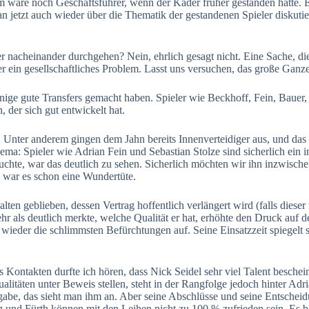
 wäre noch Geschäftsführer, wenn der Kader früher gestanden hätte. E
n jetzt auch wieder über die Thematik der gestandenen Spieler diskutie
r nacheinander durchgehen? Nein, ehrlich gesagt nicht. Eine Sache, di
er ein gesellschaftliches Problem. Lasst uns versuchen, das große Ganze
ge gute Transfers gemacht haben. Spieler wie Beckhoff, Fein, Bauer, 
 der sich gut entwickelt hat.
. Unter anderem gingen dem Jahn bereits Innenverteidiger aus, und das 
hema: Spieler wie Adrian Fein und Sebastian Stolze sind sicherlich ei
rauchte, war das deutlich zu sehen. Sicherlich möchten wir ihn inzwisch
n war es schon eine Wundertüte.
lten geblieben, dessen Vertrag hoffentlich verlängert wird (falls dieser 
als deutlich merkte, welche Qualität er hat, erhöhte den Druck auf den r
s wieder die schlimmsten Befürchtungen auf. Seine Einsatzzeit spiegelt 
takten durfte ich hören, dass Nick Seidel sehr viel Talent bescheinig
litäten unter Beweis stellen, steht in der Rangfolge jedoch hinter Adri
 Aufgabe, das sieht man ihm an. Aber seine Abschlüsse und seine Entsch
 und Fürth können mit den Leihen nicht zu 100 % zufrieden sein. Es b