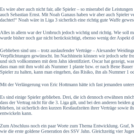
Es wäre aber auch nicht fair, alle Spieler – so miserabel die Leistung
auch Sebastian Ernst. Mit Noah Ganaus haben wir aber auch Spieler verl
dachtet!“ Noah wäre in Liga 3 sicherlich eine richtig gute Waffe gew
Alles in allem war der Umbruch jedoch wichtig und richtig. Wie soll m
wurde bisher noch gar nicht berücksichtigt, ebenso wenig der Aspekt 
Geblieben sind uns – trotz auslaufender Verträge – Alexander Weidinge
Verpflichtungen gewünscht. Im Nachhinein können wir jedoch sehr froh
und sich vollkommen mit dem Jahn identifiziert. Oscar hat gezeigt, wa
dass man mit ihm wohl als Nummer 1 plante bzw. er nach Bene Bauer di
Spieler zu halten, kann man eingehen, das Risiko, ihn als Nummer 1 od
Mit der Verlängerung von Eric Hottmann hätte ich fast jemanden unters
Es sind einige Spieler geblieben. Drei, die ich dennoch erwähnen mö
dass der Vertrag nicht für die 3. Liga gilt, und bei den anderen beiden
blieben, ist sicherlich den kurzen Restlaufzeiten ihrer Verträge sowie 
entwickeln kann.
Zum Abschluss noch ein paar Worte zum Thema Entwicklung. Graf, Mey
wie die erste goldene Generation des SSV Jahn. Gleichzeitig vier Juge