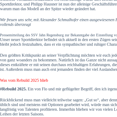
Sportdirektor, und Philipp Hausner ist nun der alleinige Geschäftsfüh
warum man das Modell an der Spitze wieder geändert hat.
Wir freuen uns sehr, mit Alexander Schmalhofer einen ausgewiesenen 
vollends überzeugt
Pressemitteilung des SSV Jahn Regensburg zur Bekanntgabe der Einstellung v
Unser neuer Sportdirektor befindet sich aktuell in den ersten Zügen s
bleibt jedoch festzuhalten, dass er ein sympathischer und ruhiger Char
Den größten Kritikpunkt an seiner Verpflichtung möchten wir euch je
von ganz woanders zu bekommen. Natürlich ist das Ganze nicht aussagekr
dieses entkräftete er mit seinen durchaus reichhaltigen Erfahrungen, d
ist. Außerdem muss man auch erst jemanden finden der viel Auslandserfa
Was vom Rebuild 2025 blieb
#Rebuild 2025.
Ein von Flo und mir geflügelter Begriff, den ich irge
Rückblickend muss man vielleicht teilweise sagen: „Gut so“, aber de
üblich sind und meistens mit Optionen gearbeitet wird, würde man sic
langfristig von Talenten profitieren. Immerhin blieben wir von vielen
Leihen der letzten Saisons.