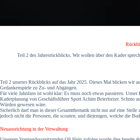
Rückbl
Teil 2 des Jahresrückblicks. Wir wollen über den Kader spr
Teil 2 unseres Rückblicks auf das Jahr 2025. Dieses Mal blicken wir 
Gedankenspiele zu Zu- und Abgängen.
Für viele Jahnfans ist wohl klar: Es muss noch etwas passieren. Unser
Kaderplanung von Geschäftsführer Sport Achim Beierlorzer. Schmo aus 
Würden gewesen wäre.
Sicherlich darf man in dieser Gesamtthematik nicht nur auf eine Stelle 
jedoch nicht die Personen, die scouten, und diejenigen, welche die B
Neuausrichtung in der Verwaltung
Unserem Vorstandsvorsitzenden Oli Hein zufolge wurde dies bereits d