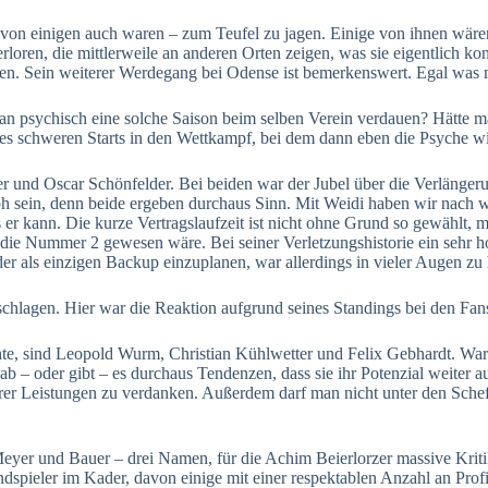
en von einigen auch waren – zum Teufel zu jagen. Einige von ihnen wären
oren, die mittlerweile an anderen Orten zeigen, was sie eigentlich kon
esen. Sein weiterer Werdegang bei Odense ist bemerkenswert. Egal was 
an psychisch eine solche Saison beim selben Verein verdauen? Hätte ma
des schweren Starts in den Wettkampf, bei dem dann eben die Psyche wi
r und Oscar Schönfelder. Bei beiden war der Jubel über die Verlängeru
 sein, denn beide ergeben durchaus Sinn. Mit Weidi haben wir nach wi
s er kann. Die kurze Vertragslaufzeit ist nicht ohne Grund so gewählt
e Nummer 2 gewesen wäre. Bei seiner Verletzungshistorie ein sehr hoh
er als einzigen Backup einzuplanen, war allerdings in vieler Augen zu
chlagen. Hier war die Reaktion aufgrund seines Standings bei den Fans
chte, sind Leopold Wurm, Christian Kühlwetter und Felix Gebhardt. W
 gab – oder gibt – es durchaus Tendenzen, dass sie ihr Potenzial weiter
ihrer Leistungen zu verdanken. Außerdem darf man nicht unter den Scheff
er und Bauer – drei Namen, für die Achim Beierlorzer massive Kriti
ndspieler im Kader, davon einige mit einer respektablen Anzahl an Prof