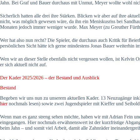
Jahn. Bei Graf und Bauer durchaus mit Unmut, Meyer wollte wohl nicht
Sicherlich hatten alle drei ihre Stärken. Blicken wir aber auf ihre akt
nicht, was möglich gewesen wäre, da ihn ein Meniskusriss bei Sandhaus
Monaten jedoch immer weniger wurde. Max Meyer (zu Greuther Fürth II
Wer hat also nun recht? Die Spieler, die durchaus auch Kritik für Beie
persönlichen Sicht hätte ich gerne mindestens Jonas Bauer weiterhin im
Wen wir an dieser Stelle ebenfalls nicht vergessen wollen, ist Kelvin 
er sich aktuell nicht auf.
Der Kader 2025/2026 – der Bestand und Ausblick
Bestand
Begeben wir uns nun zu unserem aktuellen Kader. 13 Neuzugänge inklu
hier
nochmals lesen) sowie zwei Jugendspieler mit Kieffer und Seibold
Wenn man es ganz streng sehen möchte, haben wir mit Adrian Fein und
eingegangen. Hier nochmals erwähnenswert ist der kurzfristige Abga
beim Jahn – und somit viel Arbeit, damit alle Zahnräder ineinandergrei