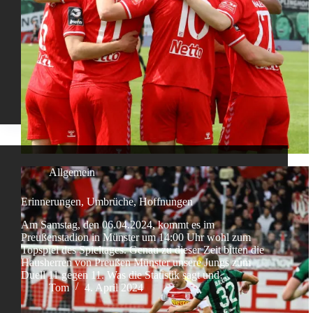
Allgemein
Erinnerungen, Umbrüche, Hoffnungen
Am Samstag, den 06.04.2024, kommt es im
Preußenstadion in Münster um 14:00 Uhr wohl zum
Topspiel des Spieltages. Genau zu dieser Zeit bitten die
Hausherren von Preußen Münster unsere Jungs zum
Duell 11 gegen 11. Was die Statistik sagt und…
Tom
4. April 2024