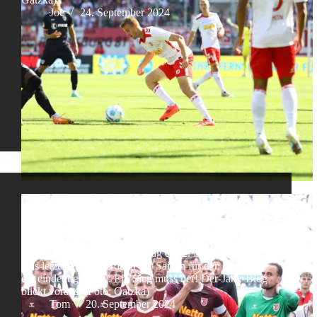
Joe
24. September 2024
Vorbericht
Regensburg vs. Münster – Druck im Aufsteigerduell
Sonntag, 13:30 Uhr, 6. Spieltag der 2. Bundesliga.
Das letzte Aufsteigerduell der Saison für den Jahn und
ein eindeutiges Ziel: Ein Sieg muss her! Der-Jahn-Blog
blickt voraus. (Foto: Gatzka)
Tom
20. September 2024