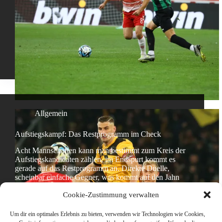
Allgemein
Aufstiegskampf: Das Restprogramm im Check
Acht Mannschaften kann man bestimmt zum Kreis der
Aufstiegskandidaten zählen, im Endspurt kommt es
gerade auf das Restprogramm an. Direkte Duelle,
scheinbar einfache Gegner, was kommt auf den Jahn
zu? Darauf blicken wir nun. (Autoren: Kittenkurmler,
Cookie-Zustimmung verwalten
Florian Zeiller – Foto:…
Maximilian Aichinger
28. März 2024
Um dir ein optimales Erlebnis zu bieten, verwenden wir Technologien wie Cookies,