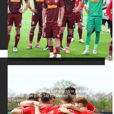
Allgemein
Nachbericht: …super, super, super SSV!
Ein hochverdientes 3:1 gegen Münster, die
Tabellenführung verteidigt und außerdem gekämpft bis
zum Ende – ein guter Tag für unseren Sport- und
Schwimmverein.
Maximilian Aichinger
7. April 2024