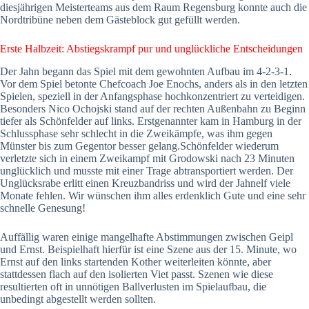
diesjährigen Meisterteams aus dem Raum Regensburg konnte auch die
Nordtribüne neben dem Gästeblock gut gefüllt werden.
Erste Halbzeit: Abstiegskrampf pur und unglückliche Entscheidungen
Der Jahn begann das Spiel mit dem gewohnten Aufbau im 4-2-3-1.
Vor dem Spiel betonte Chefcoach Joe Enochs, anders als in den letzten
Spielen, speziell in der Anfangsphase hochkonzentriert zu verteidigen.
Besonders Nico Ochojski stand auf der rechten Außenbahn zu Beginn
tiefer als Schönfelder auf links. Erstgenannter kam in Hamburg in der
Schlussphase sehr schlecht in die Zweikämpfe, was ihm gegen
Münster bis zum Gegentor besser gelang.Schönfelder wiederum
verletzte sich in einem Zweikampf mit Grodowski nach 23 Minuten
unglücklich und musste mit einer Trage abtransportiert werden. Der
Unglücksrabe erlitt einen Kreuzbandriss und wird der Jahnelf viele
Monate fehlen. Wir wünschen ihm alles erdenklich Gute und eine sehr
schnelle Genesung!
Auffällig waren einige mangelhafte Abstimmungen zwischen Geipl
und Ernst. Beispielhaft hierfür ist eine Szene aus der 15. Minute, wo
Ernst auf den links startenden Kother weiterleiten könnte, aber
stattdessen flach auf den isolierten Viet passt. Szenen wie diese
resultierten oft in unnötigen Ballverlusten im Spielaufbau, die
unbedingt abgestellt werden sollten.