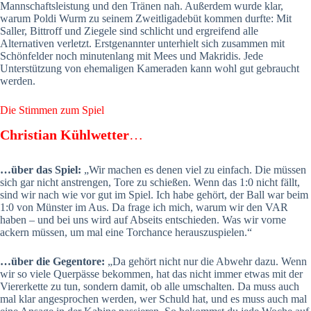
Mannschaftsleistung und den Tränen nah. Außerdem wurde klar,
warum Poldi Wurm zu seinem Zweitligadebüt kommen durfte: Mit
Saller, Bittroff und Ziegele sind schlicht und ergreifend alle
Alternativen verletzt. Erstgenannter unterhielt sich zusammen mit
Schönfelder noch minutenlang mit Mees und Makridis. Jede
Unterstützung von ehemaligen Kameraden kann wohl gut gebraucht
werden.
Die Stimmen zum Spiel
Christian Kühlwetter
…
…über das Spiel:
„Wir machen es denen viel zu einfach. Die müssen
sich gar nicht anstrengen, Tore zu schießen. Wenn das 1:0 nicht fällt,
sind wir nach wie vor gut im Spiel. Ich habe gehört, der Ball war beim
1:0 von Münster im Aus. Da frage ich mich, warum wir den VAR
haben – und bei uns wird auf Abseits entschieden. Was wir vorne
ackern müssen, um mal eine Torchance herauszuspielen.“
…über die Gegentore:
„Da gehört nicht nur die Abwehr dazu. Wenn
wir so viele Querpässe bekommen, hat das nicht immer etwas mit der
Viererkette zu tun, sondern damit, ob alle umschalten. Da muss auch
mal klar angesprochen werden, wer Schuld hat, und es muss auch mal