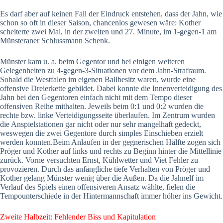
Es darf aber auf keinen Fall der Eindruck entstehen, dass der Jahn, wie
schon so oft in dieser Saison, chancenlos gewesen wäre: Kother
scheiterte zwei Mal, in der zweiten und 27. Minute, im 1-gegen-1 am
Münsteraner Schlussmann Schenk.
Münster kam u. a. beim Gegentor und bei einigen weiteren
Gelegenheiten zu 4-gegen-3-Situationen vor dem Jahn-Strafraum.
Sobald die Westfalen im eigenen Ballbesitz waren, wurde eine
offensive Dreierkette gebildet. Dabei konnte die Innenverteidigung des
Jahn bei den Gegentoren einfach nicht mit dem Tempo dieser
offensiven Reihe mithalten. Jeweils beim 0:1 und 0:2 wurden die
rechte bzw. linke Verteidigungsseite überlaufen. Im Zentrum wurden
die Anspielstationen gar nicht oder nur sehr mangelhaft gedeckt,
weswegen die zwei Gegentore durch simples Einschieben erzielt
werden konnten.Beim Anlaufen in der gegnerischen Hälfte zogen sich
Pröger und Kother auf links und rechts zu Beginn hinter die Mittellinie
zurück. Vorne versuchten Ernst, Kühlwetter und Viet Fehler zu
provozieren. Durch das anfängliche tiefe Verhalten von Pröger und
Kother gelang Münster wenig über die Außen. Da die Jahnelf im
Verlauf des Spiels einen offensiveren Ansatz wählte, fielen die
Tempounterschiede in der Hintermannschaft immer höher ins Gewicht.
Zweite Halbzeit: Fehlender Biss und Kapitulation