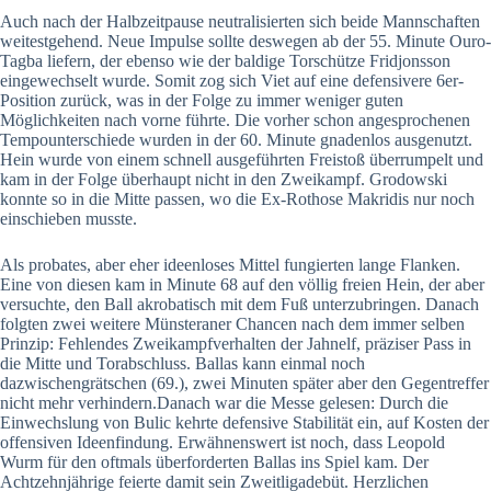
Auch nach der Halbzeitpause neutralisierten sich beide Mannschaften
weitestgehend. Neue Impulse sollte deswegen ab der 55. Minute Ouro-
Tagba liefern, der ebenso wie der baldige Torschütze Fridjonsson
eingewechselt wurde. Somit zog sich Viet auf eine defensivere 6er-
Position zurück, was in der Folge zu immer weniger guten
Möglichkeiten nach vorne führte. Die vorher schon angesprochenen
Tempounterschiede wurden in der 60. Minute gnadenlos ausgenutzt.
Hein wurde von einem schnell ausgeführten Freistoß überrumpelt und
kam in der Folge überhaupt nicht in den Zweikampf. Grodowski
konnte so in die Mitte passen, wo die Ex-Rothose Makridis nur noch
einschieben musste.
Als probates, aber eher ideenloses Mittel fungierten lange Flanken.
Eine von diesen kam in Minute 68 auf den völlig freien Hein, der aber
versuchte, den Ball akrobatisch mit dem Fuß unterzubringen. Danach
folgten zwei weitere Münsteraner Chancen nach dem immer selben
Prinzip: Fehlendes Zweikampfverhalten der Jahnelf, präziser Pass in
die Mitte und Torabschluss. Ballas kann einmal noch
dazwischengrätschen (69.), zwei Minuten später aber den Gegentreffer
nicht mehr verhindern.Danach war die Messe gelesen: Durch die
Einwechslung von Bulic kehrte defensive Stabilität ein, auf Kosten der
offensiven Ideenfindung. Erwähnenswert ist noch, dass Leopold
Wurm für den oftmals überforderten Ballas ins Spiel kam. Der
Achtzehnjährige feierte damit sein Zweitligadebüt. Herzlichen