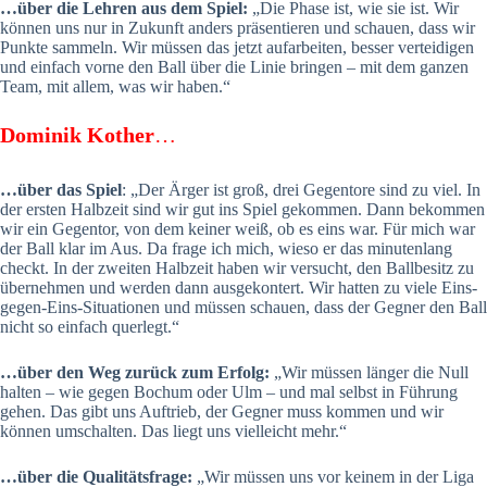
…über die Lehren aus dem Spiel:
„Die Phase ist, wie sie ist. Wir
können uns nur in Zukunft anders präsentieren und schauen, dass wir
Punkte sammeln. Wir müssen das jetzt aufarbeiten, besser verteidigen
und einfach vorne den Ball über die Linie bringen – mit dem ganzen
Team, mit allem, was wir haben.“
Dominik Kother
…
…über das Spiel
: „Der Ärger ist groß, drei Gegentore sind zu viel. In
der ersten Halbzeit sind wir gut ins Spiel gekommen. Dann bekommen
wir ein Gegentor, von dem keiner weiß, ob es eins war. Für mich war
der Ball klar im Aus. Da frage ich mich, wieso er das minutenlang
checkt. In der zweiten Halbzeit haben wir versucht, den Ballbesitz zu
übernehmen und werden dann ausgekontert. Wir hatten zu viele Eins-
gegen-Eins-Situationen und müssen schauen, dass der Gegner den Ball
nicht so einfach querlegt.“
…über den Weg zurück zum Erfolg:
„Wir müssen länger die Null
halten – wie gegen Bochum oder Ulm – und mal selbst in Führung
gehen. Das gibt uns Auftrieb, der Gegner muss kommen und wir
können umschalten. Das liegt uns vielleicht mehr.“
…über die Qualitätsfrage:
„Wir müssen uns vor keinem in der Liga