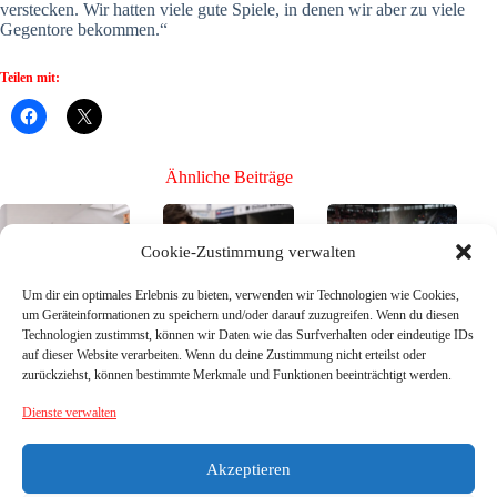
verstecken. Wir hatten viele gute Spiele, in denen wir aber zu viele
Gegentore bekommen.“
Teilen mit:
Ähnliche Beiträge
Cookie-Zustimmung verwalten
Um dir ein optimales Erlebnis zu bieten, verwenden wir Technologien wie Cookies,
um Geräteinformationen zu speichern und/oder darauf zuzugreifen. Wenn du diesen
Technologien zustimmst, können wir Daten wie das Surfverhalten oder eindeutige IDs
Bühne frei für die
Bühne frei für die
Bühne frei für die
auf dieser Website verarbeiten. Wenn du deine Zustimmung nicht erteilst oder
Neuen, Teil 3 –
Neuen, Teil 2 –
Neuen, Teil 1 –
zurückziehst, können bestimmte Merkmale und Funktionen beeinträchtigt werden.
die Neuzugänge
die Neuzugänge
die Neuzugänge
26/27
26/27
26/27
Dienste verwalten
26. Juli
21. Juni
16. Juni
2026
2026
2026
Akzeptieren