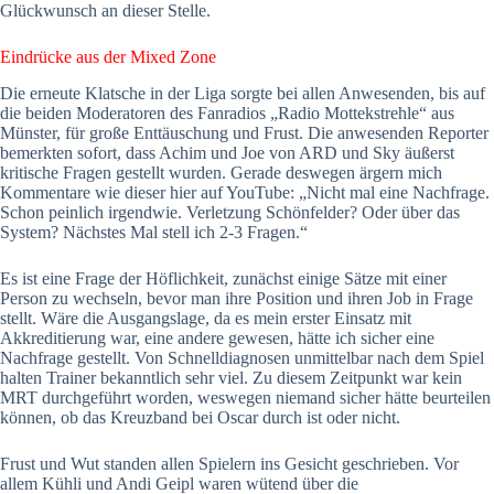
Glückwunsch an dieser Stelle.
Eindrücke aus der Mixed Zone
Die erneute Klatsche in der Liga sorgte bei allen Anwesenden, bis auf
die beiden Moderatoren des Fanradios „Radio Mottekstrehle“ aus
Münster, für große Enttäuschung und Frust. Die anwesenden Reporter
bemerkten sofort, dass Achim und Joe von ARD und Sky äußerst
kritische Fragen gestellt wurden. Gerade deswegen ärgern mich
Kommentare wie dieser hier auf YouTube: „Nicht mal eine Nachfrage.
Schon peinlich irgendwie. Verletzung Schönfelder? Oder über das
System? Nächstes Mal stell ich 2-3 Fragen.“
Es ist eine Frage der Höflichkeit, zunächst einige Sätze mit einer
Person zu wechseln, bevor man ihre Position und ihren Job in Frage
stellt. Wäre die Ausgangslage, da es mein erster Einsatz mit
Akkreditierung war, eine andere gewesen, hätte ich sicher eine
Nachfrage gestellt. Von Schnelldiagnosen unmittelbar nach dem Spiel
halten Trainer bekanntlich sehr viel. Zu diesem Zeitpunkt war kein
MRT durchgeführt worden, weswegen niemand sicher hätte beurteilen
können, ob das Kreuzband bei Oscar durch ist oder nicht.
Frust und Wut standen allen Spielern ins Gesicht geschrieben. Vor
allem Kühli und Andi Geipl waren wütend über die