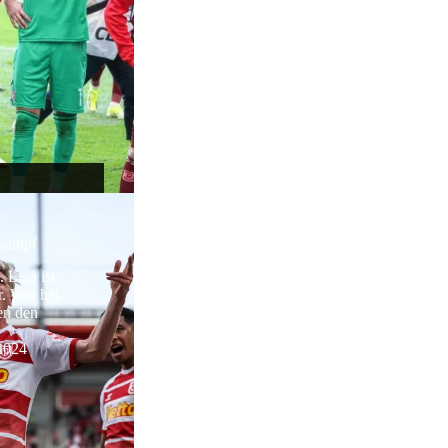
skampf
 Liga ist
. Wer hat
en den
 2024