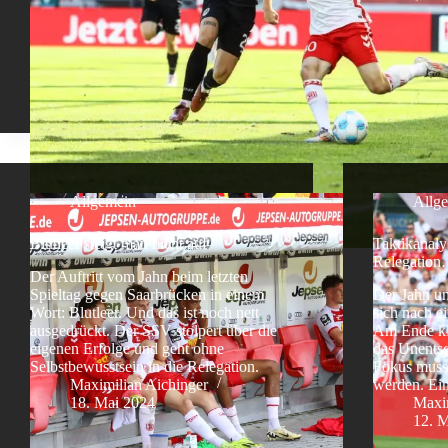
Allgemein
Allg
Blutleer steigt man nicht auf
Taktikanaly
Relegatio
Der Auftritt vom Jahn beim letzten
Spieltag gegen Saarbrücken in einem
Der Jahn un
Wort: Blutleer. Und das ist noch nett
sich nach e
ausgedrückt. Der SSV stolpert über die
Am Ende kl
eigenen Erfolge und geht ohne
das Unentsc
Selbstbewusstsein in die Relegation.
Fokus muss
Maximilian Aichinger
werden. Ein
18. Mai 2024
Maxim
12. 