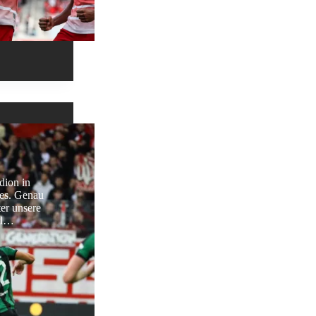
dion in
ges. Genau
er unsere
und…