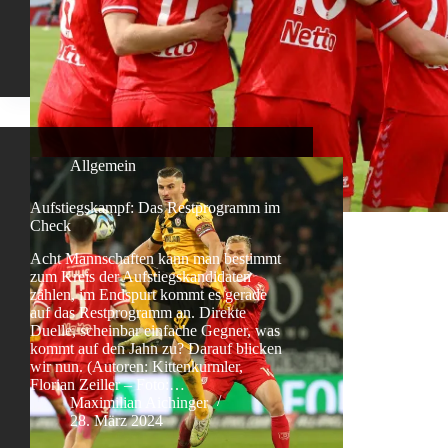
Allgemein
Aufstiegskampf: Das Restprogramm im
Check
Acht Mannschaften kann man bestimmt
zum Kreis der Aufstiegskandidaten
zählen, im Endspurt kommt es gerade
auf das Restprogramm an. Direkte
Duelle, scheinbar einfache Gegner, was
kommt auf den Jahn zu? Darauf blicken
wir nun. (Autoren: Kittenkurmler,
Florian Zeiller – Foto:…
Maximilian Aichinger
28. März 2024