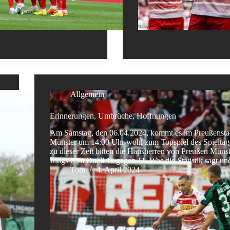
Allgemein
Erinnerungen, Umbrüche, Hoffnungen
Am Samstag, den 06.04.2024, kommt es im Preußensta
Münster um 14:00 Uhr wohl zum Topspiel des Spielta
zu dieser Zeit bitten die Hausherren von Preußen Münst
Jungs zum Duell 11 gegen 11. Was die Statistik sagt 
Tom
4. April 2024