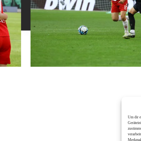
Um dir e
Gerätein
zustimms
verarbei
Merkmale