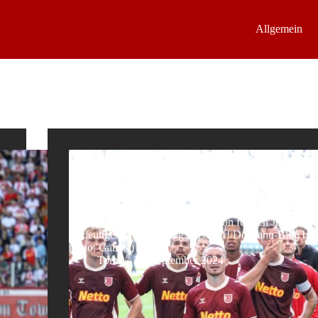
Allgemein
Vorbericht
Regensburg vs. Münster – Druck im Aufsteigerduell
Sonntag, 13:30 Uhr, 6. Spieltag der 2. Bundesliga.
Das letzte Aufsteigerduell der Saison für den Jahn und 
eindeutiges Ziel: Ein Sieg muss her! Der-Jahn-Blog blic
(Foto: Gatzka)
Tom
20. September 2024