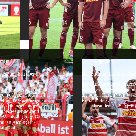
emein
Allgemein
se: Dann halt über die
Der Blick auf den Aufstieg
n…
Der Aufstiegskampf in der 3.
d Viktoria Köln trennen
wie jedes Jahr Spannung pur
inem offenen Spiel mit 1:1.
die besten Karten? Wir wag
affen die Reaktionen auf
Rundumblick.
hieden auseinander - der
Leander
26. April
 aber weiter gewahrt
e Analyse. (Foto: Gatzka)
ilian Aichinger
Mai 2024