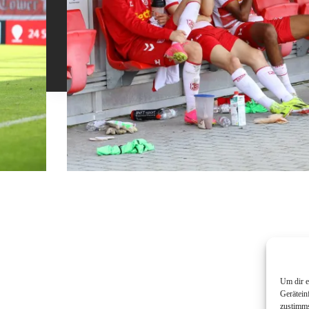
Um dir e
Gerätein
zustimms