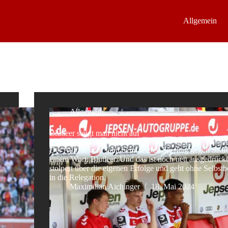
Allgemein
Allgemein
Blutleer steigt man nicht auf
Der Auftritt vom Jahn beim letzten Spieltag gegen Saar
einem Wort: Blutleer. Und das ist noch nett ausgedrüc
stolpert über die eigenen Erfolge und geht ohne Selbst
in die Relegation.
Maximilian Aichinger
18. Mai 2024