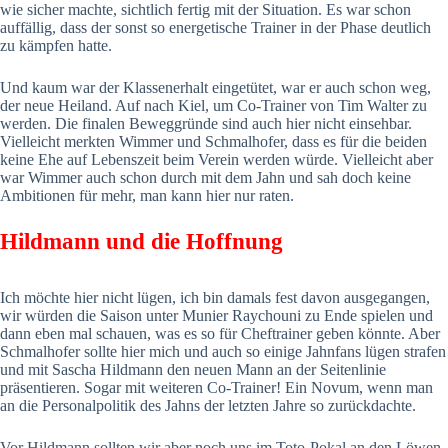
wie sicher machte, sichtlich fertig mit der Situation. Es war schon
auffällig, dass der sonst so energetische Trainer in der Phase deutlich
zu kämpfen hatte.
Und kaum war der Klassenerhalt eingetütet, war er auch schon weg,
der neue Heiland. Auf nach Kiel, um Co-Trainer von Tim Walter zu
werden. Die finalen Beweggründe sind auch hier nicht einsehbar.
Vielleicht merkten Wimmer und Schmalhofer, dass es für die beiden
keine Ehe auf Lebenszeit beim Verein werden würde. Vielleicht aber
war Wimmer auch schon durch mit dem Jahn und sah doch keine
Ambitionen für mehr, man kann hier nur raten.
Hildmann und die Hoffnung
Ich möchte hier nicht lügen, ich bin damals fest davon ausgegangen,
wir würden die Saison unter Munier Raychouni zu Ende spielen und
dann eben mal schauen, was es so für Cheftrainer geben könnte. Aber
Schmalhofer sollte hier mich und auch so einige Jahnfans lügen strafen
und mit Sascha Hildmann den neuen Mann an der Seitenlinie
präsentieren. Sogar mit weiteren Co-Trainer! Ein Novum, wenn man
an die Personalpolitik des Jahns der letzten Jahre so zurückdachte.
Vor Hildmann sollten wir aber noch uns im Toto-Pokal an den Löwen