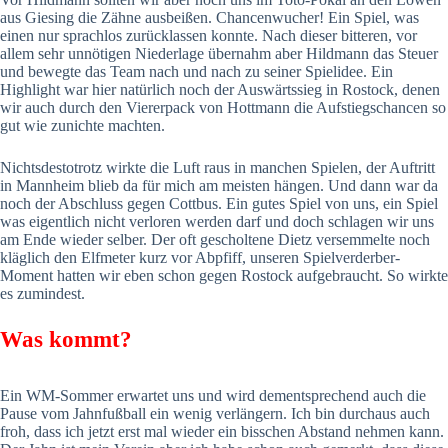
aus Giesing die Zähne ausbeißen. Chancenwucher! Ein Spiel, was
einen nur sprachlos zurücklassen konnte. Nach dieser bitteren, vor
allem sehr unnötigen Niederlage übernahm aber Hildmann das Steuer
und bewegte das Team nach und nach zu seiner Spielidee. Ein
Highlight war hier natürlich noch der Auswärtssieg in Rostock, denen
wir auch durch den Viererpack von Hottmann die Aufstiegschancen so
gut wie zunichte machten.
Nichtsdestotrotz wirkte die Luft raus in manchen Spielen, der Auftritt
in Mannheim blieb da für mich am meisten hängen. Und dann war da
noch der Abschluss gegen Cottbus. Ein gutes Spiel von uns, ein Spiel
was eigentlich nicht verloren werden darf und doch schlagen wir uns
am Ende wieder selber. Der oft gescholtene Dietz versemmelte noch
kläglich den Elfmeter kurz vor Abpfiff, unseren Spielverderber-
Moment hatten wir eben schon gegen Rostock aufgebraucht. So wirkte
es zumindest.
Was kommt?
Ein WM-Sommer erwartet uns und wird dementsprechend auch die
Pause vom Jahnfußball ein wenig verlängern. Ich bin durchaus auch
froh, dass ich jetzt erst mal wieder ein bisschen Abstand nehmen kann.