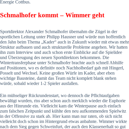
Energie Cottbus.
Schmalhofer kommt – Wimmer geht
Sportdirektor Alexander Schmalhofer übernahm die Zügel in der
sportlichen Leitung unter Philipp Hausner und würde nun hoffentlich
den Jahn beim Thema „Kader“ auch in Zukunft wieder mit etwas mehr
Struktur aufbauen und auch strukturelle Probleme angehen. Wir hatten
ihn zum Interview und auch schon erste Einblicke auf die Spielidee
und Überzeugung des neuen Sportdirektors bekommen. Die
Wintertransferphase unter Schmalhofer brachte auch schnell Abhilfe
auf Positionen, wo es definitiv noch Nachholbedarf gab mit Hingerl,
Posselt und Wechsel. Keine großen Würfe im Kader, aber eben
wichtige Bausteine, damit das Team nicht komplett blank stehen
würde, sobald wieder 1-2 Spieler ausfallen.
Ein mühseliger Rückrundenstart, wo dennoch die Pflichtaufgaben
bewältigt wurden, riss aber schon auch merklich wieder die Euphorie
aus der Hinrunde ein. Vielleicht kam die Winterpause auch einfach
zum falschen Zeitpunkt und kühlte den neu aufkommenden Spielwitz
in der Offensive zu stark ab. Hier kann man nur raten, ob sich nicht
vielleicht doch schon im Hintergrund etwas anbahnte. Wimmer wirkte
nach dem Sieg gegen Schweinfurt, der auch den Klassenerhalt so gut