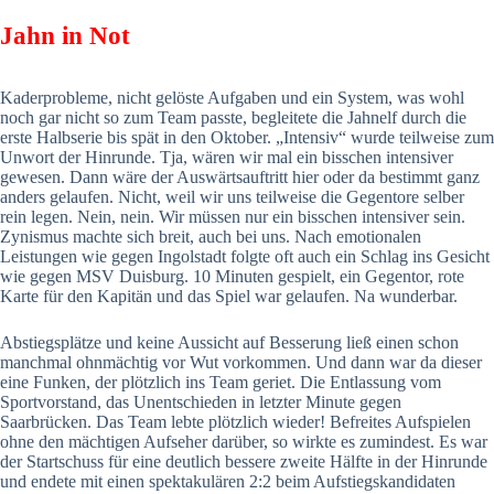
Jahn in Not
Kaderprobleme, nicht gelöste Aufgaben und ein System, was wohl
noch gar nicht so zum Team passte, begleitete die Jahnelf durch die
erste Halbserie bis spät in den Oktober. „Intensiv“ wurde teilweise zum
Unwort der Hinrunde. Tja, wären wir mal ein bisschen intensiver
gewesen. Dann wäre der Auswärtsauftritt hier oder da bestimmt ganz
anders gelaufen. Nicht, weil wir uns teilweise die Gegentore selber
rein legen. Nein, nein. Wir müssen nur ein bisschen intensiver sein.
Zynismus machte sich breit, auch bei uns. Nach emotionalen
Leistungen wie gegen Ingolstadt folgte oft auch ein Schlag ins Gesicht
wie gegen MSV Duisburg. 10 Minuten gespielt, ein Gegentor, rote
Karte für den Kapitän und das Spiel war gelaufen. Na wunderbar.
Abstiegsplätze und keine Aussicht auf Besserung ließ einen schon
manchmal ohnmächtig vor Wut vorkommen. Und dann war da dieser
eine Funken, der plötzlich ins Team geriet. Die Entlassung vom
Sportvorstand, das Unentschieden in letzter Minute gegen
Saarbrücken. Das Team lebte plötzlich wieder! Befreites Aufspielen
ohne den mächtigen Aufseher darüber, so wirkte es zumindest. Es war
der Startschuss für eine deutlich bessere zweite Hälfte in der Hinrunde
und endete mit einen spektakulären 2:2 beim Aufstiegskandidaten