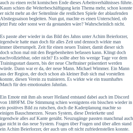
auch zu einen recht komischen Ende dieses Arbeitsverhältnisses führte.
Kaum schien die Weiterbeschäftigung kein Thema mehr, schon konnte
er nicht mehr an der Seitenlinie die restlichen Spiele der ablaufenden
Abstiegssaison begleiten. Nun gut, machte es einen Unterschied, ob
jetzt Patz oder sonst wer da gestanden wäre? Wahrscheinlich nicht.
Es passte aber wieder in das Bild des Jahns unter Achim Beierlorzer,
irgendwie hatte man doch für alles Zeit und dennoch wirkte man
immer überrumpelt. Zeit für einen neuen Trainer, damit dieser sich
doch schon mal mit den Begebenheiten befassen kann. Klingt doch
nachvollziehbar, oder nicht? Es sollte aber bis wenige Tage vor dem
Trainingsstart dauern, bis der neue Cheftrainer präsentiert werden
würde. Dann war er da, der neue Mann. Michael Wimmer. Ein Mann
aus der Region, der doch schon als kleiner Bub sich mal vorstellen
konnte, diesen Verein zu trainieren. Es wirkte wie ein traumhaftes
Match für den emotionalen Jahnfan.
Ein Emote mit ihm als neuer Heiland entstand dabei auch im Discord
von 1889FM. Die Stimmung schien wenigstens ein bisschen wieder in
ein positives Bild zu rutschen, doch die Kaderplanung machte so
einigen Bauschmerzen. Neues System, diese Dreierkette und
irgendwie alles auf Kante genäht. Neuzugänge passten manchmal auch
gar nicht in das neue System. Fragen über Fragen und über allen stand
ein Achim Beierlorzer, der auch uns oft nicht zufriedenstellen konnte.