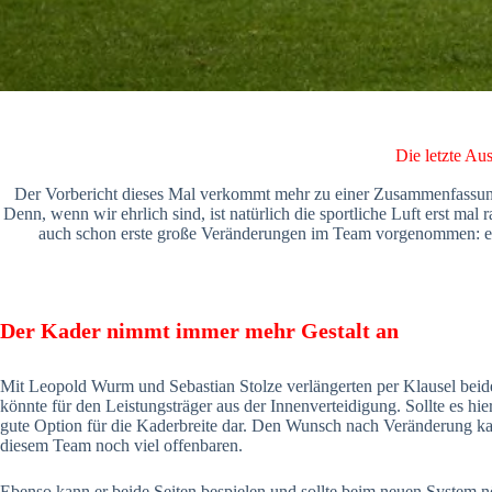
Die letzte Au
Der Vorbericht dieses Mal verkommt mehr zu einer Zusammenfassun
Denn, wenn wir ehrlich sind, ist natürlich die sportliche Luft erst mal 
auch schon erste große Veränderungen im Team vorgenommen: eine
Der Kader nimmt immer mehr Gestalt an
Mit Leopold Wurm und Sebastian Stolze verlängerten per Klausel beid
könnte für den Leistungsträger aus der Innenverteidigung. Sollte es hi
gute Option für die Kaderbreite dar. Den Wunsch nach Veränderung kan
diesem Team noch viel offenbaren.
Ebenso kann er beide Seiten bespielen und sollte beim neuen System nö