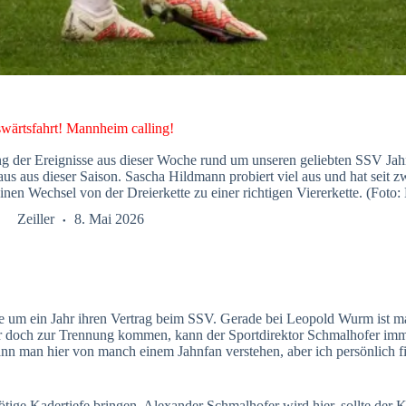
swärtsfahrt! Mannheim calling!
g der Ereignisse aus dieser Woche rund um unseren geliebten SSV Ja
raus aus dieser Saison. Sascha Hildmann probiert viel aus und hat seit z
n Wechsel von der Dreierkette zu einer richtigen Viererkette. (Foto:
Zeiller
8. Mai 2026
e um ein Jahr ihren Vertrag beim SSV. Gerade bei Leopold Wurm ist m
er doch zur Trennung kommen, kann der Sportdirektor Schmalhofer immerh
n man hier von manch einem Jahnfan verstehen, aber ich persönlich fin
tige Kadertiefe bringen. Alexander Schmalhofer wird hier, sollte der 