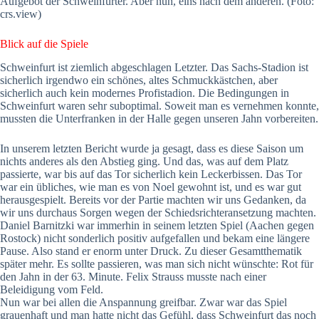
Aufgebot der Schweinfurter. Aber nun, eins nach dem anderen. (Foto:
crs.view)
Blick auf die Spiele
Schweinfurt ist ziemlich abgeschlagen Letzter. Das Sachs-Stadion ist
sicherlich irgendwo ein schönes, altes Schmuckkästchen, aber
sicherlich auch kein modernes Profistadion. Die Bedingungen in
Schweinfurt waren sehr suboptimal. Soweit man es vernehmen konnte,
mussten die Unterfranken in der Halle gegen unseren Jahn vorbereiten.
In unserem letzten Bericht wurde ja gesagt, dass es diese Saison um
nichts anderes als den Abstieg ging. Und das, was auf dem Platz
passierte, war bis auf das Tor sicherlich kein Leckerbissen. Das Tor
war ein übliches, wie man es von Noel gewohnt ist, und es war gut
herausgespielt. Bereits vor der Partie machten wir uns Gedanken, da
wir uns durchaus Sorgen wegen der Schiedsrichteransetzung machten.
Daniel Barnitzki war immerhin in seinem letzten Spiel (Aachen gegen
Rostock) nicht sonderlich positiv aufgefallen und bekam eine längere
Pause. Also stand er enorm unter Druck. Zu dieser Gesamtthematik
später mehr. Es sollte passieren, was man sich nicht wünschte: Rot für
den Jahn in der 63. Minute. Felix Strauss musste nach einer
Beleidigung vom Feld.
Nun war bei allen die Anspannung greifbar. Zwar war das Spiel
grauenhaft und man hatte nicht das Gefühl, dass Schweinfurt das noch