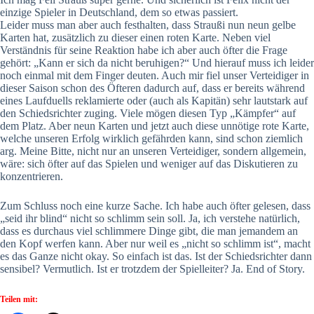
einzige Spieler in Deutschland, dem so etwas passiert.
Leider muss man aber auch festhalten, dass Straußi nun neun gelbe
Karten hat, zusätzlich zu dieser einen roten Karte. Neben viel
Verständnis für seine Reaktion habe ich aber auch öfter die Frage
gehört: „Kann er sich da nicht beruhigen?“ Und hierauf muss ich leider
noch einmal mit dem Finger deuten. Auch mir fiel unser Verteidiger in
dieser Saison schon des Öfteren dadurch auf, dass er bereits während
eines Laufduells reklamierte oder (auch als Kapitän) sehr lautstark auf
den Schiedsrichter zuging. Viele mögen diesen Typ „Kämpfer“ auf
dem Platz. Aber neun Karten und jetzt auch diese unnötige rote Karte,
welche unseren Erfolg wirklich gefährden kann, sind schon ziemlich
arg. Meine Bitte, nicht nur an unseren Verteidiger, sondern allgemein,
wäre: sich öfter auf das Spielen und weniger auf das Diskutieren zu
konzentrieren.
Zum Schluss noch eine kurze Sache. Ich habe auch öfter gelesen, dass
„seid ihr blind“ nicht so schlimm sein soll. Ja, ich verstehe natürlich,
dass es durchaus viel schlimmere Dinge gibt, die man jemandem an
den Kopf werfen kann. Aber nur weil es „nicht so schlimm ist“, macht
es das Ganze nicht okay. So einfach ist das. Ist der Schiedsrichter dann
sensibel? Vermutlich. Ist er trotzdem der Spielleiter? Ja. End of Story.
Teilen mit: