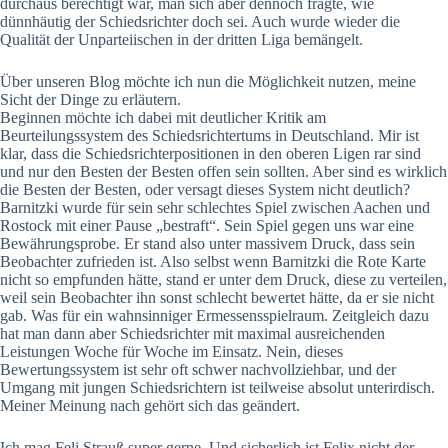
durchaus berechtigt war, man sich aber dennoch fragte, wie
dünnhäutig der Schiedsrichter doch sei. Auch wurde wieder die
Qualität der Unparteiischen in der dritten Liga bemängelt.
Über unseren Blog möchte ich nun die Möglichkeit nutzen, meine
Sicht der Dinge zu erläutern.
Beginnen möchte ich dabei mit deutlicher Kritik am
Beurteilungssystem des Schiedsrichtertums in Deutschland. Mir ist
klar, dass die Schiedsrichterpositionen in den oberen Ligen rar sind
und nur den Besten der Besten offen sein sollten. Aber sind es wirklich
die Besten der Besten, oder versagt dieses System nicht deutlich?
Barnitzki wurde für sein sehr schlechtes Spiel zwischen Aachen und
Rostock mit einer Pause „bestraft“. Sein Spiel gegen uns war eine
Bewährungsprobe. Er stand also unter massivem Druck, dass sein
Beobachter zufrieden ist. Also selbst wenn Barnitzki die Rote Karte
nicht so empfunden hätte, stand er unter dem Druck, diese zu verteilen,
weil sein Beobachter ihn sonst schlecht bewertet hätte, da er sie nicht
gab. Was für ein wahnsinniger Ermessensspielraum. Zeitgleich dazu
hat man dann aber Schiedsrichter mit maximal ausreichenden
Leistungen Woche für Woche im Einsatz. Nein, dieses
Bewertungssystem ist sehr oft schwer nachvollziehbar, und der
Umgang mit jungen Schiedsrichtern ist teilweise absolut unterirdisch.
Meiner Meinung nach gehört sich das geändert.
Ich mag Feli Strauß super gerne. Und sicherlich ist Felix nicht der