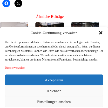
Ähnliche Beiträge
Cookie-Zustimmung verwalten
Um dir ein optimales Erlebnis zu bieten, verwenden wir Technologien wie Cookies,
um Geräteinformationen zu speichern und/oder darauf zuzugreifen. Wenn du diesen
Technologien zustimmst, können wir Daten wie das Surfverhalten oder eindeutige IDs
Bühne frei für die
Bühne frei für die
Bühne frei für die
auf dieser Website verarbeiten. Wenn du deine Zustimmung nicht erteilst oder
Neuen, Teil 3 –
Neuen, Teil 2 –
Neuen, Teil 1 –
zurückziehst, können bestimmte Merkmale und Funktionen beeinträchtigt werden.
die Neuzugänge
die Neuzugänge
die Neuzugänge
26/27
26/27
26/27
Dienste verwalten
26. Juli
21. Juni
16. Juni
2026
2026
2026
Akzeptieren
Ablehnen
Einstellungen ansehen