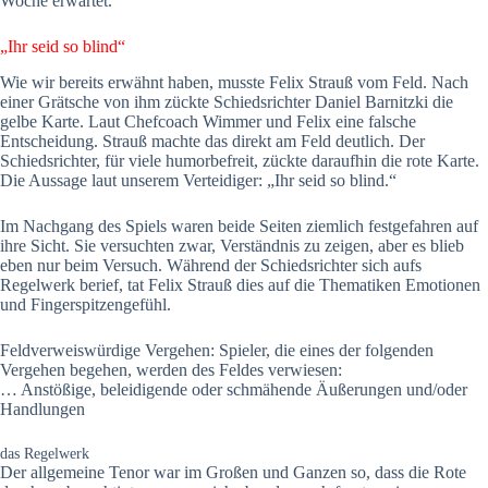
Woche erwartet.
„Ihr seid so blind“
Wie wir bereits erwähnt haben, musste Felix Strauß vom Feld. Nach
einer Grätsche von ihm zückte Schiedsrichter Daniel Barnitzki die
gelbe Karte. Laut Chefcoach Wimmer und Felix eine falsche
Entscheidung. Strauß machte das direkt am Feld deutlich. Der
Schiedsrichter, für viele humorbefreit, zückte daraufhin die rote Karte.
Die Aussage laut unserem Verteidiger: „Ihr seid so blind.“
Im Nachgang des Spiels waren beide Seiten ziemlich festgefahren auf
ihre Sicht. Sie versuchten zwar, Verständnis zu zeigen, aber es blieb
eben nur beim Versuch. Während der Schiedsrichter sich aufs
Regelwerk berief, tat Felix Strauß dies auf die Thematiken Emotionen
und Fingerspitzengefühl.
Feldverweiswürdige Vergehen: Spieler, die eines der folgenden
Vergehen begehen, werden des Feldes verwiesen:
… Anstößige, beleidigende oder schmähende Äußerungen und/oder
Handlungen
das Regelwerk
Der allgemeine Tenor war im Großen und Ganzen so, dass die Rote