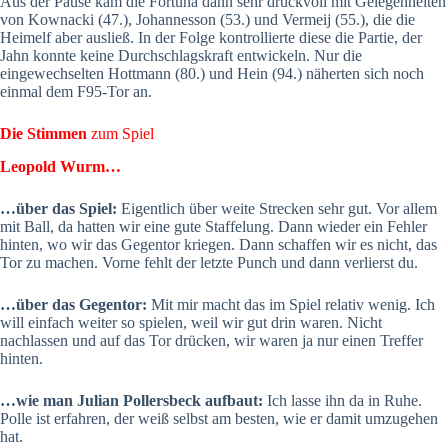
Aus der Pause kam die Fortuna dann sehr druckvoll mit Gelegenheiten
von Kownacki (47.), Johannesson (53.) und Vermeij (55.), die die
Heimelf aber ausließ. In der Folge kontrollierte diese die Partie, der
Jahn konnte keine Durchschlagskraft entwickeln. Nur die
eingewechselten Hottmann (80.) und Hein (94.) näherten sich noch
einmal dem F95-Tor an.
Die Stimmen
zum Spiel
Leopold Wurm…
…über das Spiel:
Eigentlich über weite Strecken sehr gut. Vor allem
mit Ball, da hatten wir eine gute Staffelung. Dann wieder ein Fehler
hinten, wo wir das Gegentor kriegen. Dann schaffen wir es nicht, das
Tor zu machen. Vorne fehlt der letzte Punch und dann verlierst du.
…über das Gegentor:
Mit mir macht das im Spiel relativ wenig. Ich
will einfach weiter so spielen, weil wir gut drin waren. Nicht
nachlassen und auf das Tor drücken, wir waren ja nur einen Treffer
hinten.
…wie man Julian Pollersbeck aufbaut:
Ich lasse ihn da in Ruhe.
Polle ist erfahren, der weiß selbst am besten, wie er damit umzugehen
hat.