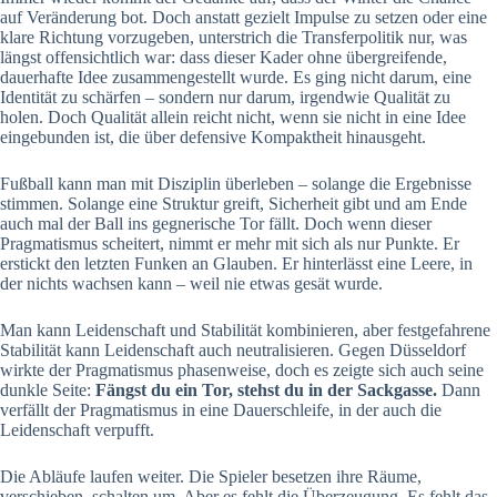
auf Veränderung bot. Doch anstatt gezielt Impulse zu setzen oder eine
klare Richtung vorzugeben, unterstrich die Transferpolitik nur, was
längst offensichtlich war: dass dieser Kader ohne übergreifende,
dauerhafte Idee zusammengestellt wurde. Es ging nicht darum, eine
Identität zu schärfen – sondern nur darum, irgendwie Qualität zu
holen. Doch Qualität allein reicht nicht, wenn sie nicht in eine Idee
eingebunden ist, die über defensive Kompaktheit hinausgeht.
Fußball kann man mit Disziplin überleben – solange die Ergebnisse
stimmen. Solange eine Struktur greift, Sicherheit gibt und am Ende
auch mal der Ball ins gegnerische Tor fällt. Doch wenn dieser
Pragmatismus scheitert, nimmt er mehr mit sich als nur Punkte. Er
erstickt den letzten Funken an Glauben. Er hinterlässt eine Leere, in
der nichts wachsen kann – weil nie etwas gesät wurde.
Man kann Leidenschaft und Stabilität kombinieren, aber festgefahrene
Stabilität kann Leidenschaft auch neutralisieren. Gegen Düsseldorf
wirkte der Pragmatismus phasenweise, doch es zeigte sich auch seine
dunkle Seite:
Fängst du ein Tor, stehst du in der Sackgasse.
Dann
verfällt der Pragmatismus in eine Dauerschleife, in der auch die
Leidenschaft verpufft.
Die Abläufe laufen weiter. Die Spieler besetzen ihre Räume,
verschieben, schalten um. Aber es fehlt die Überzeugung. Es fehlt das