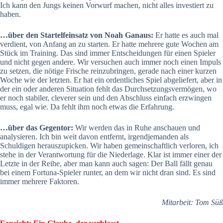
Ich kann den Jungs keinen Vorwurf machen, nicht alles investiert zu
haben.
…über den Startelfeinsatz von Noah Ganaus:
Er hatte es auch mal
verdient, von Anfang an zu starten. Er hatte mehrere gute Wochen am
Stück im Training. Das sind immer Entscheidungen für einen Spieler
und nicht gegen andere. Wir versuchen auch immer noch einen Impuls
zu setzen, die nötige Frische reinzubringen, gerade nach einer kurzen
Woche wie der letzten. Er hat ein ordentliches Spiel abgeliefert, aber in
der ein oder anderen Situation fehlt das Durchsetzungsvermögen, wo
er noch stabiler, cleverer sein und den Abschluss einfach erzwingen
muss, egal wie. Da fehlt ihm noch etwas die Erfahrung.
…über das Gegentor:
Wir werden das in Ruhe anschauen und
analysieren. Ich bin weit davon entfernt, irgendjemanden als
Schuldigen herauszupicken. Wir haben gemeinschaftlich verloren, ich
stehe in der Verantwortung für die Niederlage. Klar ist immer einer der
Letzte in der Reihe, aber man kann auch sagen: Der Ball fällt genau
bei einem Fortuna-Spieler runter, an dem wir nicht dran sind. Es sind
immer mehrere Faktoren.
Mitarbeit: Tom Süß