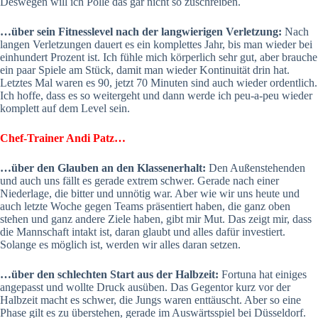
Deswegen will ich Polle das gar nicht so zuschreiben.
…über sein Fitnesslevel nach der langwierigen Verletzung:
Nach
langen Verletzungen dauert es ein komplettes Jahr, bis man wieder bei
einhundert Prozent ist. Ich fühle mich körperlich sehr gut, aber brauche
ein paar Spiele am Stück, damit man wieder Kontinuität drin hat.
Letztes Mal waren es 90, jetzt 70 Minuten sind auch wieder ordentlich.
Ich hoffe, dass es so weitergeht und dann werde ich peu-a-peu wieder
komplett auf dem Level sein.
Chef-Trainer Andi Patz…
…über den Glauben an den Klassenerhalt:
Den Außenstehenden
und auch uns fällt es gerade extrem schwer. Gerade nach einer
Niederlage, die bitter und unnötig war. Aber wie wir uns heute und
auch letzte Woche gegen Teams präsentiert haben, die ganz oben
stehen und ganz andere Ziele haben, gibt mir Mut. Das zeigt mir, dass
die Mannschaft intakt ist, daran glaubt und alles dafür investiert.
Solange es möglich ist, werden wir alles daran setzen.
…über den schlechten Start aus der Halbzeit:
Fortuna hat einiges
angepasst und wollte Druck ausüben. Das Gegentor kurz vor der
Halbzeit macht es schwer, die Jungs waren enttäuscht. Aber so eine
Phase gilt es zu überstehen, gerade im Auswärtsspiel bei Düsseldorf.