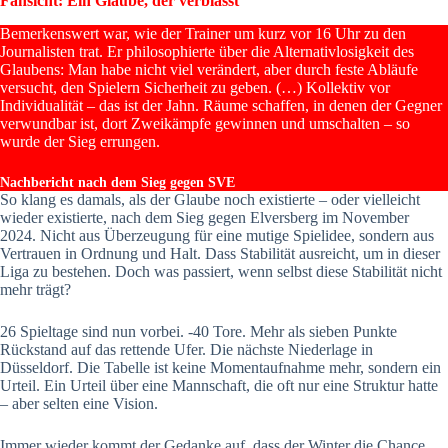
Fansicht: Ein Glaube, der verblasst
Bemerkenswert war, wie der Trainer um kurz vor 16 Uhr zu den
Journalisten trat. Er philosophierte über die Alternativlosigkeit des
Glaubens: Man habe nicht viel verändert, aber durch feste Abläufe
versucht, den Spielern Sicherheit zu geben. (…) Kollektiv vor
Individualität – das ist der Jahn. Räume schaffen, in denen der Gegner
verwundbar ist, dort Zweikämpfe gewinnen und umschalten – so
wurde der Sieg errungen.
Nachbericht nach dem Sieg gegen SVE
So klang es damals, als der Glaube noch existierte – oder vielleicht
wieder existierte, nach dem Sieg gegen Elversberg im November
2024. Nicht aus Überzeugung für eine mutige Spielidee, sondern aus
Vertrauen in Ordnung und Halt. Dass Stabilität ausreicht, um in dieser
Liga zu bestehen. Doch was passiert, wenn selbst diese Stabilität nicht
mehr trägt?
26 Spieltage sind nun vorbei. -40 Tore. Mehr als sieben Punkte
Rückstand auf das rettende Ufer. Die nächste Niederlage in
Düsseldorf. Die Tabelle ist keine Momentaufnahme mehr, sondern ein
Urteil. Ein Urteil über eine Mannschaft, die oft nur eine Struktur hatte
– aber selten eine Vision.
Immer wieder kommt der Gedanke auf, dass der Winter die Chance