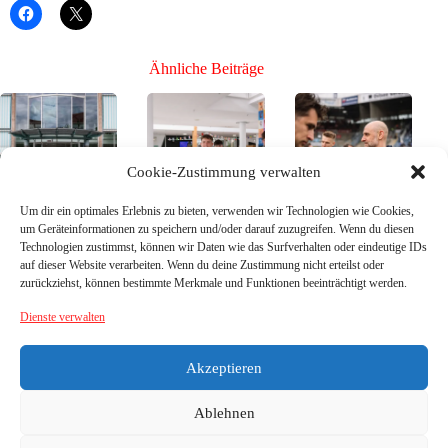
Ähnliche Beiträge
Cookie-Zustimmung verwalten
Um dir ein optimales Erlebnis zu bieten, verwenden wir Technologien wie Cookies,
Der Kader des
Bühne frei für die
Bühne frei für die
um Geräteinformationen zu speichern und/oder darauf zuzugreifen. Wenn du diesen
SSV Jahn für die
Neuen, Teil 3 –
Neuen, Teil 2 –
Technologien zustimmst, können wir Daten wie das Surfverhalten oder eindeutige IDs
neue Saison –
die Neuzugänge
die Neuzugänge
auf dieser Website verarbeiten. Wenn du deine Zustimmung nicht erteilst oder
reicht es, um oben
26/27
26/27
zurückziehst, können bestimmte Merkmale und Funktionen beeinträchtigt werden.
anklopfen zu
26. Juli
21. Juni
können?
Dienste verwalten
2026
2026
8. August
2026
Akzeptieren
Ablehnen