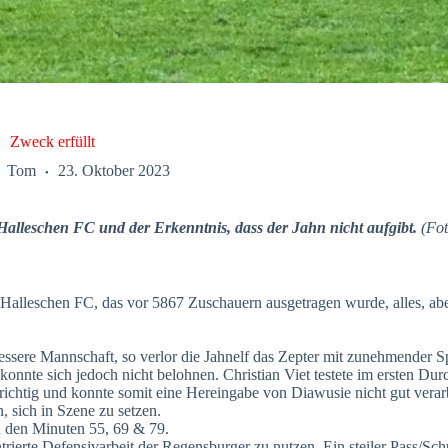
Zweck erfüllt
Tom
23. Oktober 2023
alleschen FC und der Erkenntnis, dass der Jahn nicht aufgibt.
(Fot
Halleschen FC, das vor 5867 Zuschauern ausgetragen wurde, alles, abe
bessere Mannschaft, so verlor die Jahnelf das Zepter mit zunehmender S
nnte sich jedoch nicht belohnen. Christian Viet testete im ersten Du
t richtig und konnte somit eine Hereingabe von Diawusie nicht gut verar
 sich in Szene zu setzen.
in den Minuten 55, 69 & 79.
entrierte Defensivarbeit der Regensburger zu nutzen. Ein steiler Pas