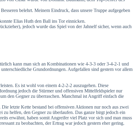
nes Besseren belehrt. Meinem Eindruck, dass unsere Truppe aufgegeben
konnte Elias Huth den Ball ins Tor einnicken.
lrückzieher), jedoch wurde das Spiel von der Jahnelf sicher, wenn auch
 Natürlich kann man sich an Kombinationen wie 4-3-3 oder 3-4-2-1 und
en unterschiedliche Grundordnungen. Aufgefallen sind gestern vor allem
hrleisten. Es ist wohl von einem 4-2-2-2 auszugehen. Diese
ordnung jedoch die Stürmer und offensiven Mittelfeldspieler nur
, um den Gegner zu überraschen. Manchmal ist Angriff einfach die
. Die letzte Kette bestand bei offensiven Aktionen nur noch aus zwei
ei zu helfen, den Gegner zu überlaufen. Das ganze birgt jedoch ein
reits erwähnt, haben somit Angreifer viel Platz vor sich und man muss
teressant zu beobachten, der Ertrag war jedoch gestern eher gering.