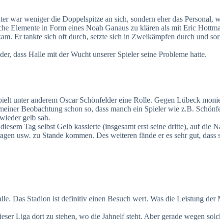
ter war weniger die Doppelspitze an sich, sondern eher das Personal, w
sche Elemente in Form eines Noah Ganaus zu klären als mit Eric Hottm
m. Er tankte sich oft durch, setzte sich in Zweikämpfen durch und sorg
r, dass Halle mit der Wucht unserer Spieler seine Probleme hatte.
elt unter anderem Oscar Schönfelder eine Rolle. Gegen Lübeck monier
 meiner Beobachtung schon so, dass manch ein Spieler wie z.B. Schönfe
wieder gelb sah.
esem Tag selbst Gelb kassierte (insgesamt erst seine dritte), auf die 
tragen usw. zu Stande kommen. Des weiteren fände er es sehr gut, dass s
. Das Stadion ist definitiv einen Besuch wert. Was die Leistung der M
er Liga dort zu stehen, wo die Jahnelf steht. Aber gerade wegen solc