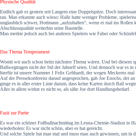
Physische Qualität
Endlich gab es gestern seit Langem eine Doppelspitze. Doch interessan
ran. Man erkannte auch wieso: Halle hatte weniger Probleme, spieleri
unglaublich schwer, Hottmann „aufzuhalten“, wenn er mal ins Rollen ka
Abschlussqualität weiterhin seine Baustelle.
Man merkte jedoch auch bei anderen Spielern wie Faber oder Schönfelde
Das Thema Temperament
Womit wir auch schon beim nächsten Thema wären. Und bei diesem spi
Ballwegtragen nicht der Stil der Jahnelf seien. Und dennoch war es in
hierfür ist unsere Nummer 1 Felix Gebhardt, der wegen Meckerns mal 
Auf der Pressekonferenz darauf angesprochen, gab Joe Enochs, der an di
ginge es in aller erster Linie darum, dass keine Karten durch Ball weg
Alles in allem wirkte es nicht so, als sähe Joe dort Handlungsbedarf.
Fazit zur Partie
Es war ein schöner Fußballnachmittag im Leuna-Chemie-Stadion in Halle
wiederholen: Es war nicht schön, aber es hat gereicht.
Und solche Spiele hat man mal und muss man auch gewinnen, um in dies