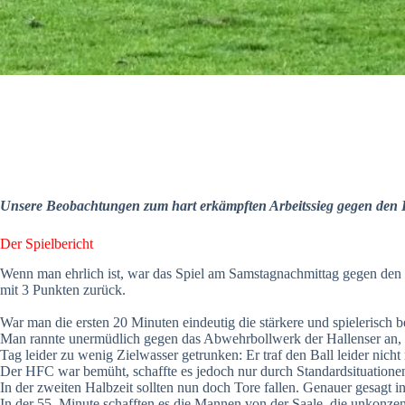
Unsere Beobachtungen zum hart erkämpften Arbeitssieg gegen den H
Der Spielbericht
Wenn man ehrlich ist, war das Spiel am Samstagnachmittag gegen den 
mit 3 Punkten zurück.
War man die ersten 20 Minuten eindeutig die stärkere und spielerisch 
Man rannte unermüdlich gegen das Abwehrbollwerk der Hallenser an, ko
Tag leider zu wenig Zielwasser getrunken: Er traf den Ball leider nich
Der HFC war bemüht, schaffte es jedoch nur durch Standardsituationen,
In der zweiten Halbzeit sollten nun doch Tore fallen. Genauer gesagt 
In der 55. Minute schafften es die Mannen von der Saale, die unkonz