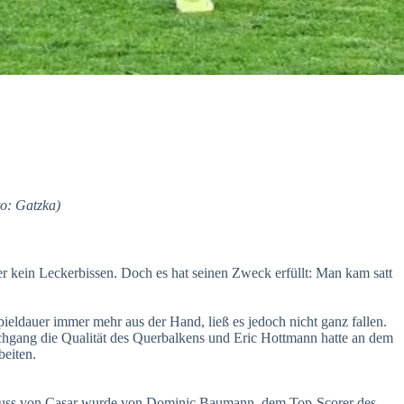
o: Gatzka)
r kein Leckerbissen. Doch es hat seinen Zweck erfüllt: Man kam satt
pieldauer immer mehr aus der Hand, ließ es jedoch nicht ganz fallen.
rchgang die Qualität des Querbalkens und Eric Hottmann hatte an dem
beiten.
s/Schuss von Casar wurde von Dominic Baumann, dem Top-Scorer des