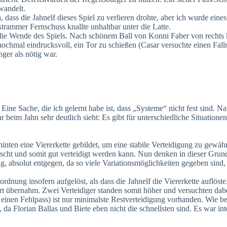
wandelt.
, dass die Jahnelf dieses Spiel zu verlieren drohte, aber ich wurde ei
 strammer Fernschuss knallte unhaltbar unter die Latte.
g die Wende des Spiels. Nach schönem Ball von Konni Faber von rechts 
r nochmal eindrucksvoll, ein Tor zu schießen (Casar versuchte einen Fal
ger als nötig war.
 Eine Sache, die ich gelernt habe ist, dass „Systeme“ nicht fest sind.
r beim Jahn sehr deutlich sieht: Es gibt für unterschiedliche Situation
hinten eine Viererkette gebildet, um eine stabile Verteidigung zu gewä
scht und somit gut verteidigt werden kann. Nun denken in dieser Grund
, absolut entgegen, da so viele Variationsmöglichkeiten gegeben sind
nung insofern aufgelöst, als dass die Jahnelf die Viererkette auflöste
Part übernahm. Zwei Verteidiger standen somit höher und versuchten dab
 einen Fehlpass) ist nur minimalste Restverteidigung vorhanden. Wie be
 da Florian Ballas und Biete eben nicht die schnellsten sind. Es war in