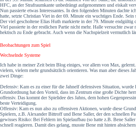
HFC, an der Strafraumkante unbedrängt aufgenommen und eiskalt ver
Nun passierte etwas Interessantes. In den folgenden Minuten dachte ich
hatte, setzte Christian Viet in der 69. Minute ein wuchtiges Ende. Sein
Der viel gescholtene Elias Huth markierte in der 79. Minute endgülti
Viel passierte in der restlichen Partie nicht mehr. Halle versuchte zwa
hektisch zu Ende gebracht. Auch wenn die Nachspielzeit vermutlich län
Beobachtungen zum Spiel
Wechselnde Systeme
Ich habe in meiner Zeit beim Blog einiges, vor allem von Max, gelernt.
vielem, vielem mehr grundsätzlich orientieren. Was man aber dieses Jah
zwei Dinge:
Defensiv: Kam es zu einer für die Jahnelf defensiven Situation, wurde 
Grundordnung hat den Vorteil, dass im Zentrum eine große Dichte herr
offensiv. Das kommt der Spielidee des Jahns, dem hohen Gegenpressing
beste Verteidigung.
Offensiv: Kam es nun also zu offensiven Aktionen, wurde diese Grundord
Spielern, z.B. Alexander Bittroff und Bene Saller, der den schnellen 
gewisses Risiko: Bei Fehlern im Spielaufbau (so hatte z.B. Bene Saller
schnell reagieren. Damit dies gelang, musste Bene mit hinten absichern,