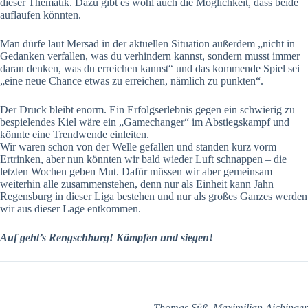
dieser Thematik. Dazu gibt es wohl auch die Möglichkeit, dass beide
auflaufen könnten.
Man dürfe laut Mersad in der aktuellen Situation außerdem „nicht in
Gedanken verfallen, was du verhindern kannst, sondern musst immer
daran denken, was du erreichen kannst“ und das kommende Spiel sei
„eine neue Chance etwas zu erreichen, nämlich zu punkten“.
Der Druck bleibt enorm. Ein Erfolgserlebnis gegen ein schwierig zu
bespielendes Kiel wäre ein „Gamechanger“ im Abstiegskampf und
könnte eine Trendwende einleiten.
Wir waren schon von der Welle gefallen und standen kurz vorm
Ertrinken, aber nun könnten wir bald wieder Luft schnappen – die
letzten Wochen geben Mut. Dafür müssen wir aber gemeinsam
weiterhin alle zusammenstehen, denn nur als Einheit kann Jahn
Regensburg in dieser Liga bestehen und nur als großes Ganzes werden
wir aus dieser Lage entkommen.
Auf geht’s Rengschburg! Kämpfen und siegen!
Thomas Süß, Maximilian Aichinger