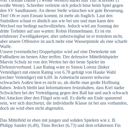
von Thomas Dähne (3 weiße Westen) startet nun Tim Schreiber (1
weiße Weste). Schreiber verletzte sich jedoch böse beim Spiel gegen
den SV Sandhausen. An dieser Stelle wünschen wir gute Besserung,
Tim! Ob er zum Einsatz kommt, ist mehr als fraglich. Laut den
Statistiken schaut es ähnlich aus wie bei uns und man kann den
Wechsel nur bedingt nachvollziehen. Jedoch wird am Sonntag der
dritte Torhüter auf uns warten: Robin Himmelmann. Er ist ein
erfahrener Zweitligakeeper, aber unbezwingbar ist er trotzdem nicht,
aber unsere Offensive ist auch mehr eine Wasserpistole als eine scharfe
Waffe.
Unsere (vermutliche) Doppelspitze wird auf eine Dreierkette mit
Fußballern im besten Alter treffen. Der defensive Mittelfeldspieler
Marvin Schulz ist von den Werten her der beste Spieler im
Defensivverbund. Laut Rating wäre es Simon Lorenz (linker
Verteidiger) mit einem Rating von 6,78 gefolgt von Hauke Wahl
(rechter Verteidiger) mit 6,69. In Anbetracht unserer teilweise
schwachen Außen liest es nicht so, als dürfte man große Hoffnung
haben. Jedoch bleibt laut Informationen festzuhalten, dass Kiel starke
Schwächen bei der Verteidigung gegen den Ball hat und auch schwach
bei Attacken über den Flügel sein soll. Es dürfte am Ende spannend
sein, wer sich durchsetzt, die individuelle Klasse ist bei uns vorhanden,
doch sie wird eben nicht abgerufen.
Das Mittelfeld ist eben mit jungen und soliden Spielern wie z. B.
Philipp Sander (6,49), Timo Becker (6,73) und dem erfahrenen Fin