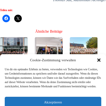
Teilen mit:
Ähnliche Beiträge
Cookie-Zustimmung verwalten
Der Kader des
Bühne frei für die
Mission Toto-
Um dir ein optimales Erlebnis zu bieten, verwenden wir Technologien wie Cookies,
SSV Jahn für die
Neuen, Teil 3 –
Pokal – SG
um Geräteinformationen zu speichern und/oder darauf zuzugreifen. Wenn du diesen
neue Saison –
die Neuzugänge
Breitenberg/Sonn
Technologien zustimmst, können wir Daten wie das Surfverhalten oder eindeutige IDs
reicht es, um oben
26/27
en
auf dieser Website verarbeiten. Wenn du deine Zustimmung nicht erteilst oder
anklopfen zu
zurückziehst, können bestimmte Merkmale und Funktionen beeinträchtigt werden.
26. Juli
17. Juli
können?
2026
2026
8. August
2026
Akzeptieren