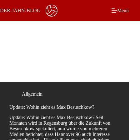
Zum
Inhalt
DER-JAHN-BLOG
Menü
springen
Schlagwort
Werder Bremen
Allgemein
Update: Wohin zieht es Max Besuschkow?
Update: Wohin zieht es Max Besuschkow? Seit
Monaten wird in Regensburg über die Zukunft von
Besuschkow spekuliert, nun wurde von mehreren
Medien berichtet, dass Hannover 96 auch Interesse
angemeldet hat. „Bis wir Planungssicherheit haben,