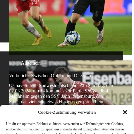
Allgemein
Vorbericht: Zwischen Opfern und Disziplin
Ostbayern trifft Südwestdeutschland. Am Samstag, den
02.03.2024, um 14 kommt es zur Partie SV Waldhof
Mannheim gegen den SSV Jahn Regensburg. Ein
Spiel, das vielleicht etwas Hitziges verspricht beim
Duell der Cheftrainer Marco Antwerpen und Joe
Cookie-Zustimmung verwalten
Enochs. Für unseren SSV…
Tom
1. März 2024
Um dir ein optimales Erlebnis zu bieten, verwenden wir Technologien wie Cookies,
um Geräteinformationen zu speichern und/oder darauf zuzugreifen. Wenn du diesen