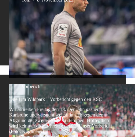
Vorbericht
Duell im Wildpark – Vorbericht gegen den KSC
Wir schreiben Freitag den 13. Der Jahn gastiert in
Karlsruhe und versucht weiterhin sich gegen den
Abgrund der zweiten Liga zu stemmen. Hoffentlich
wird kein wirklicher Freitag der 13. Unser Vorbericht
(Foto: Köglmeier)
Tom
12. Dezember 2024