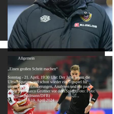
Allgemein
„Einen großen Schritt machen“
Sonntag - 21. April, 19:30 Uhr: Der Jahn gegen die
Ulmer Spatzen und schon wieder ein Topspiel für
unsere Jungs. Erinnerungen, Analysen und ein paar
Worte von Marco Grüttner vor dem Spiel. (Foto: Foto:
Sebastian Widmann/DFB)
Tom
19. April 2024