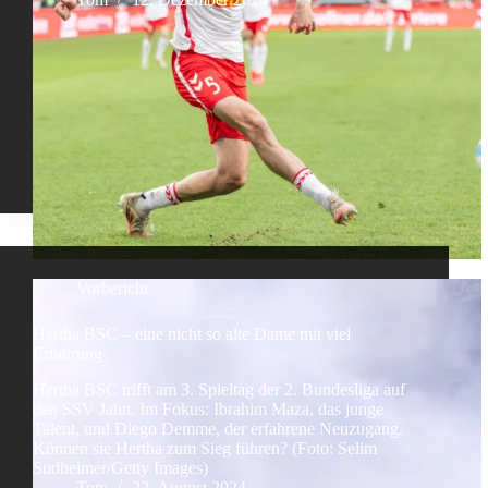
Vorbericht
Hertha BSC – eine nicht so alte Dame mit viel
Erfahrung
Hertha BSC trifft am 3. Spieltag der 2. Bundesliga auf
den SSV Jahn. Im Fokus: Ibrahim Maza, das junge
Talent, und Diego Demme, der erfahrene Neuzugang.
Können sie Hertha zum Sieg führen? (Foto: Selim
Sudheimer/Getty Images)
Tom
22. August 2024