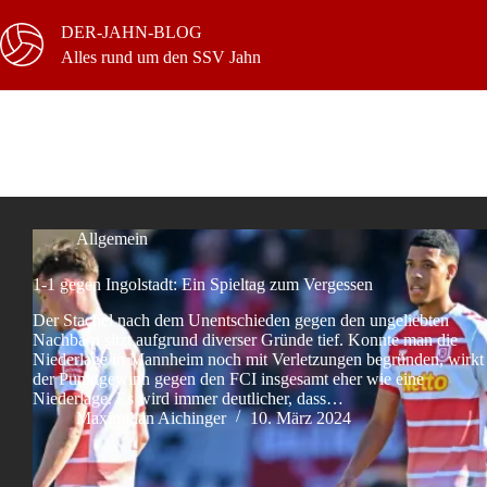
Zum
Inhalt
DER-JAHN-BLOG
springen
Alles rund um den SSV Jahn
Schlagwort
Protest
Allgemein
1-1 gegen Ingolstadt: Ein Spieltag zum Vergessen
Der Stachel nach dem Unentschieden gegen den ungeliebten
Nachbarn sitzt aufgrund diverser Gründe tief. Konnte man die
Niederlage in Mannheim noch mit Verletzungen begründen, wirkt
der Punktgewinn gegen den FCI insgesamt eher wie eine
Niederlage. Es wird immer deutlicher, dass…
Maximilian Aichinger
10. März 2024