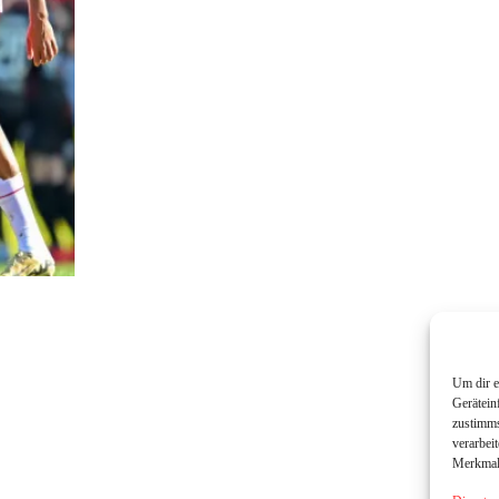
Um dir e
Gerätein
zustimms
verarbei
Merkmale