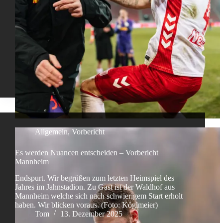
Allgemein
,
Vorbericht
Es werden Nuancen entscheiden – Vorbericht
Mannheim
Endspurt. Wir begrüßen zum letzten Heimspiel des
Jahres im Jahnstadion. Zu Gast ist der Waldhof aus
Mannheim welche sich nach schwierigem Start erholt
haben. Wir blicken voraus. (Foto: Köglmeier)
Tom
13. Dezember 2025