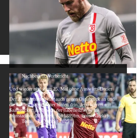
Nachbericht
,
Vorbericht
Und wieder nix! Zum 25. Mal ohne Auswärts-Dreier
Der Auswärtsfluch hält auch gegen Osnabrück an und
die Jahnelf hängt weiter hinten drin. Jetzt kommt mit
Saarbrücken auch noch der Tabellenzweite ins
Jahnstadion. (Mitarbeit: Flo 1889fm, Foto: Gatzka)
Tom
3. Oktober 2025