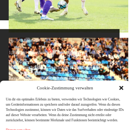
Allgemein
1:3 gegen Mannheim: Mit dem Rücken zur Wand
Das Wetter in Mannheim war an diesem Samstag
vielversprechend für ein schönes Fußballspiel und
einen guten Ausgang für unseren SSV Jahn
Regensburg. Gegen die mit dem Rücken zur Wand
stehenden Mannheimer, die wirklich nicht immer mit
Cookie-Zustimmung verwalten
Leistung diese Saison glänzten,…
Tom
3. März 2024
Um dir ein optimales Erlebnis zu bieten, verwenden wir Technologien wie Cookies,
um Geräteinformationen zu speichern und/oder darauf zuzugreifen. Wenn du diesen
Technologien zustimmst, können wir Daten wie das Surfverhalten oder eindeutige IDs
auf dieser Website verarbeiten. Wenn du deine Zustimmung nicht erteilst oder
zurückziehst, können bestimmte Merkmale und Funktionen beeinträchtigt werden.