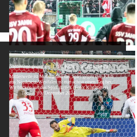
Nachbericht
Niederlage gegen den 1. FC Köln – der Frust ist da
Mittlerweile ist Montag und das Spiel gegen den Klub
aus Nordrhein-Westfalen ist nun schon einen Tag her.
Wir blicken auf das Spiel zurück (Foto: Köglmeier)
Tom
10. Dezember 2024