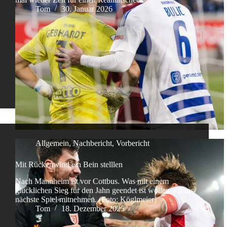
Tom
30. Januar 2026
Allgemein
,
Nachbericht
,
Vorbericht
Mit Rückenwind ein Bein stelllen
Nach Mannheim ist vor Cottbus. Was mit einem
glücklichen Sieg für den Jahn geendet ist wollen wir ins
nächste Spiel mitnehmen. (Foto: Köglmeier)
Tom
18. Dezember 2025