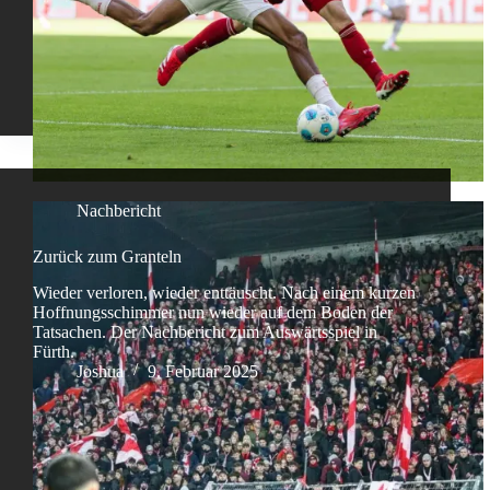
Nachbericht
Zurück zum Granteln
Wieder verloren, wieder enttäuscht. Nach einem kurzen
Hoffnungsschimmer nun wieder auf dem Boden der
Tatsachen. Der Nachbericht zum Auswärtsspiel in
Fürth.
Joshua
9. Februar 2025