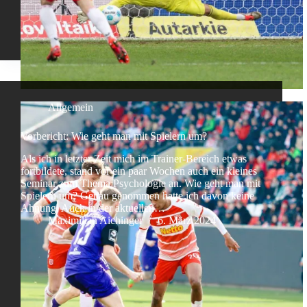
Allgemein
Vorbericht: Wie geht man mit Spielern um?
Als ich in letzter Zeit mich im Trainer-Bereich etwas
fortbildete, stand vor ein paar Wochen auch ein kleines
Seminar zum Thema Psychologie an. Wie geht man mit
Spielern um? Genau genommen hatte ich davon keine
Ahnung. Auch in der aktuellen…
Maximilian Aichinger
6. März 2024