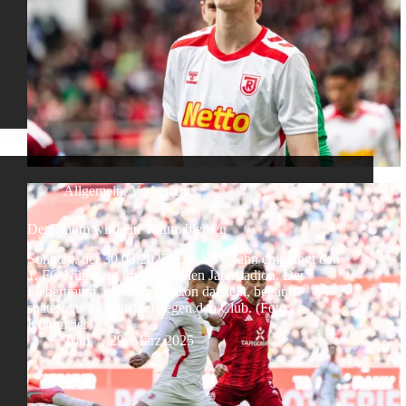
Allgemein
,
Vorbericht
Der Traum wird ein Traum bleiben
Sonntag, der 30.03.2025. Der SSV Jahn empfängt den
1. FC Nürnberg im heimischen Jahnstadion. Der
Fiebertraum, den diese Saison darstellt, begann
spätestens im Hinspiel gegen den Club. (Foto:
Köglmeier)
Tom
29. März 2025