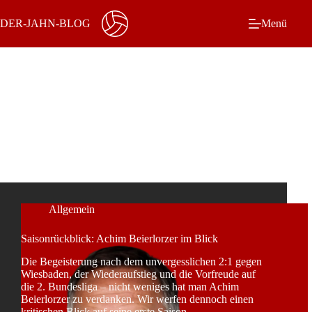
Zum
Inhalt
DER-JAHN-BLOG
Menü
springen
Schlagwort
Mainz 05
Allgemein
Saisonrückblick: Achim Beierlorzer im Blick
Die Begeisterung nach dem unvergesslichen 2:1 gegen
Wiesbaden, der Wiederaufstieg und die Vorfreude auf
die 2. Bundesliga – nicht weniges hat man Achim
Beierlorzer zu verdanken. Wir werfen dennoch einen
kritischen Blick auf seine erste Saison.