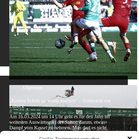
Tom
17. März 2024
Allgemein
„Keinen Schritt zu wenig machen“ – Vorbericht vor
Lübeck
Am 16.03.2024 um 14 Uhr geht es für den Jahn im
weitesten Auswärtsspiel der Saison darum, etwas
Dampf vom Kessel zu nehmen. Man darf es nicht
überdramatisieren, extremer Druck sollte es eigentlich
Cookie-Zustimmung verwalten
nicht sein, dennoch hat der Jahn mehr Boden…