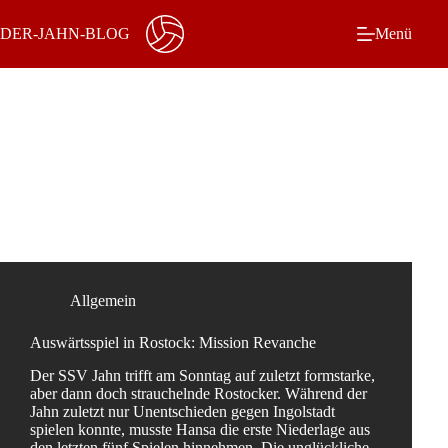
Zum
Inhalt
DER-JAHN-BLOG
Menü
springen
Schlagwort
Hansa Rostock
Allgemein
Auswärtsspiel in Rostock: Mission Revanche
Der SSV Jahn trifft am Sonntag auf zuletzt formstarke,
aber dann doch strauchelnde Rostocker. Während der
Jahn zuletzt nur Unentschieden gegen Ingolstadt
spielen konnte, musste Hansa die erste Niederlage aus
den letzten fünf Spielen hinnehmen. Die unglückliche