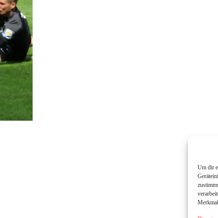
Um dir e
Gerätein
zustimms
verarbei
Merkmale