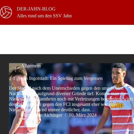
Zum
Inhalt
DER-JAHN-BLOG
springen
Alles rund um den SSV Jahn
Schlagwort
FC Ingolstadt
Allgemein
1-1 gegen Ingolstadt: Ein Spieltag zum Vergessen
Der Stachel nach dem Unentschieden gegen den ungeliebten
Nachbarn sitzt aufgrund diverser Gründe tief. Konnte man die
Niederlage in Mannheim noch mit Verletzungen begründen, wirkt
der Punktgewinn gegen den FCI insgesamt eher wie eine
Niederlage. Es wird immer deutlicher, dass…
Maximilian Aichinger
10. März 2024