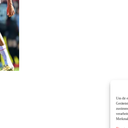
Um dir e
Gerätein
zustimms
verarbei
Merkmale