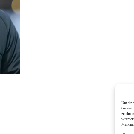
Um dir e
Gerätein
zustimms
verarbei
Merkmale