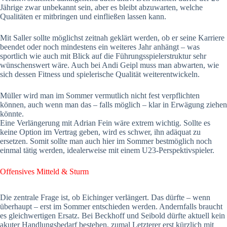
Jährige zwar unbekannt sein, aber es bleibt abzuwarten, welche
Qualitäten er mitbringen und einfließen lassen kann.
Mit Saller sollte möglichst zeitnah geklärt werden, ob er seine Karriere
beendet oder noch mindestens ein weiteres Jahr anhängt – was
sportlich wie auch mit Blick auf die Führungsspielerstruktur sehr
wünschenswert wäre. Auch bei Andi Geipl muss man abwarten, wie
sich dessen Fitness und spielerische Qualität weiterentwickeln.
Müller wird man im Sommer vermutlich nicht fest verpflichten
können, auch wenn man das – falls möglich – klar in Erwägung ziehen
könnte.
Eine Verlängerung mit Adrian Fein wäre extrem wichtig. Sollte es
keine Option im Vertrag geben, wird es schwer, ihn adäquat zu
ersetzen. Somit sollte man auch hier im Sommer bestmöglich noch
einmal tätig werden, idealerweise mit einem U23-Perspektivspieler.
Offensives Mitteld & Sturm
Die zentrale Frage ist, ob Eichinger verlängert. Das dürfte – wenn
überhaupt – erst im Sommer entschieden werden. Andernfalls braucht
es gleichwertigen Ersatz. Bei Beckhoff und Seibold dürfte aktuell kein
akuter Handlungsbedarf bestehen, zumal Letzterer erst kürzlich mit