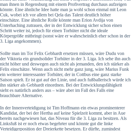
man ihnen in Regensburg mit einem Profivertrag durchaus aufzeigen
könnte. Eine ähnliche Idee hatte man ja wohl schon einmal mit Leon
Cuk, wobei ich vor allem bei Qela das Talent deutlich höher
einschätze. Eine ähnliche Rolle könnte man Erion Avdija von
Unterhaching zutrauen, der in der Entwicklung sicher schon einen
Schritt weiter ist, jedoch für einen Torhüter nicht die ideale
Körpergröße mitbringt (sonst wäre er wahrscheinlich eher schon in der
3. Liga angekommen).
Sollte man im Tor Felix Gebhardt ersetzen müssen, wäre Dudu von
der Viktoria ein grundsolider Torhüter in der 3. Liga. Ich sehe ihn auch
nicht höher und deswegen auch nicht als jemanden, den ich stärker als
Felix einschätze. Wenn auch nicht mehr ganz jung, wäre Marius Funk
ein weiterer interessanter Torhüter, der in Cottbus eine ganz starke
Saison spielt. Er ist gut auf der Linie, und auch fußballerisch würde ich
ihn stärker als Gebhardt einordnen. Bei der Entwicklungsfähigkeit
sieht es natürlich anders aus – wäre aber im Fall des Falls eine
brauchbare Alternative.
In der Innenverteidigung ist Tim Hoffmann ein etwas prominenterer
Kandidat, der bei der Hertha auf keine Spielzeit kommt, aber in Aue
bereits nachgewiesen hat, das Niveau für die 3. Liga zu besitzen. Als
Linksfuß ist er noch etwas begehrter und könnte gut die linke
Verteidigerposition der Dreierkette besetzen. Er dürfte, zumindest