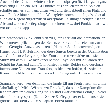
Auch bei den Gästen kehrte nach einem holprigen Start langsam ganz
vorsichtig Ruhe ein. Mit 14 Punkten aus den letzten zehn Spielen
schaffte man es von ganz unten weg und steht aktuell einen Platz und
zwei Punkte hinter dem Jahn. Wenngleich sowohl die Ingolstädter als
auch die Regensburger zuletzt akzeptable Leistungen zeigten, ist der
Abstand zu den Abstiegsrängen mit einem bzw. drei Punkten nach wie
vor denkbar knapp.
Ein besonderer Blick lohnt sich zu guter Letzt auf die internationalen
Winterneuverpflichtungen der Schanzer. So verpflichtete man zum
einen Georgios Antzoulas, einen 1,91 m großen Innenverteidiger-
Hünen von HJK Helsinki, der diese Saison bereits in der Qualifikation
zur Conference League spielte. Zum anderen verstärkte man sich im
Sturm mit dem US-Amerikaner Mason Toye, der mit 27 Jahren den
Schritt ins Ausland zum FC Ingolstadt wagte. Beides sind durchaus
interessante Namen und Transfers, es bleibt zu hoffen, dass sie ihr
Können nicht bereits am kommenden Freitag unter Beweis stellen.
Spannend wird, wer denn nun die finale Elf am Freitag sein wird. Im
JahnTalk gab Michi Wimmer zu Protokoll, dass der Kampf um die
Kaderplätze im vollen Gang ist. Es sind zwar durchaus einige Spieler
nicht fit oder gesperrt (Saller, Stolze & Ziege) aber er kann ansonsten
großteils aus dem vollem schöpfen. Forza Jahnelf!