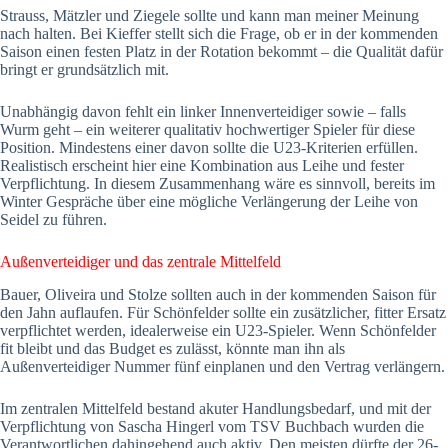
Strauss, Mätzler und Ziegele sollte und kann man meiner Meinung
nach halten. Bei Kieffer stellt sich die Frage, ob er in der kommenden
Saison einen festen Platz in der Rotation bekommt – die Qualität dafür
bringt er grundsätzlich mit.
Unabhängig davon fehlt ein linker Innenverteidiger sowie – falls
Wurm geht – ein weiterer qualitativ hochwertiger Spieler für diese
Position. Mindestens einer davon sollte die U23-Kriterien erfüllen.
Realistisch erscheint hier eine Kombination aus Leihe und fester
Verpflichtung. In diesem Zusammenhang wäre es sinnvoll, bereits im
Winter Gespräche über eine mögliche Verlängerung der Leihe von
Seidel zu führen.
Außenverteidiger und das zentrale Mittelfeld
Bauer, Oliveira und Stolze sollten auch in der kommenden Saison für
den Jahn auflaufen. Für Schönfelder sollte ein zusätzlicher, fitter Ersatz
verpflichtet werden, idealerweise ein U23-Spieler. Wenn Schönfelder
fit bleibt und das Budget es zulässt, könnte man ihn als
Außenverteidiger Nummer fünf einplanen und den Vertrag verlängern.
Im zentralen Mittelfeld bestand akuter Handlungsbedarf, und mit der
Verpflichtung von Sascha Hingerl vom TSV Buchbach wurden die
Verantwortlichen dahingehend auch aktiv. Den meisten dürfte der 26-