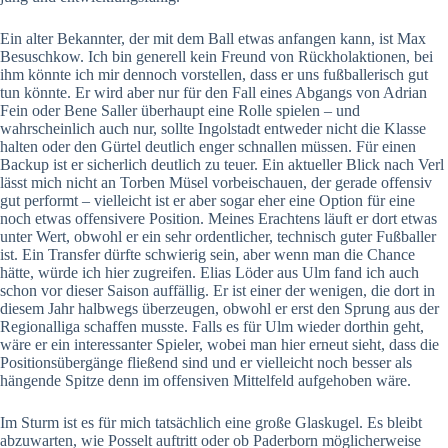
Ein alter Bekannter, der mit dem Ball etwas anfangen kann, ist Max
Besuschkow. Ich bin generell kein Freund von Rückholaktionen, bei
ihm könnte ich mir dennoch vorstellen, dass er uns fußballerisch gut
tun könnte. Er wird aber nur für den Fall eines Abgangs von Adrian
Fein oder Bene Saller überhaupt eine Rolle spielen – und
wahrscheinlich auch nur, sollte Ingolstadt entweder nicht die Klasse
halten oder den Gürtel deutlich enger schnallen müssen. Für einen
Backup ist er sicherlich deutlich zu teuer. Ein aktueller Blick nach Verl
lässt mich nicht an Torben Müsel vorbeischauen, der gerade offensiv
gut performt – vielleicht ist er aber sogar eher eine Option für eine
noch etwas offensivere Position. Meines Erachtens läuft er dort etwas
unter Wert, obwohl er ein sehr ordentlicher, technisch guter Fußballer
ist. Ein Transfer dürfte schwierig sein, aber wenn man die Chance
hätte, würde ich hier zugreifen. Elias Löder aus Ulm fand ich auch
schon vor dieser Saison auffällig. Er ist einer der wenigen, die dort in
diesem Jahr halbwegs überzeugen, obwohl er erst den Sprung aus der
Regionalliga schaffen musste. Falls es für Ulm wieder dorthin geht,
wäre er ein interessanter Spieler, wobei man hier erneut sieht, dass die
Positionsübergänge fließend sind und er vielleicht noch besser als
hängende Spitze denn im offensiven Mittelfeld aufgehoben wäre.
Im Sturm ist es für mich tatsächlich eine große Glaskugel. Es bleibt
abzuwarten, wie Posselt auftritt oder ob Paderborn möglicherweise