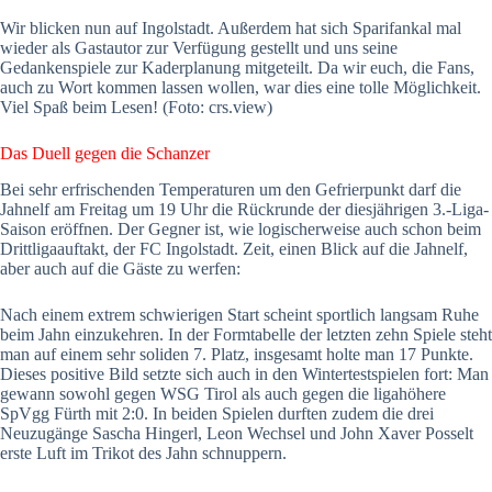
Wir blicken nun auf Ingolstadt. Außerdem hat sich Sparifankal mal
wieder als Gastautor zur Verfügung gestellt und uns seine
Gedankenspiele zur Kaderplanung mitgeteilt. Da wir euch, die Fans,
auch zu Wort kommen lassen wollen, war dies eine tolle Möglichkeit.
Viel Spaß beim Lesen! (Foto: crs.view)
Das Duell gegen die Schanzer
Bei sehr erfrischenden Temperaturen um den Gefrierpunkt darf die
Jahnelf am Freitag um 19 Uhr die Rückrunde der diesjährigen 3.-Liga-
Saison eröffnen. Der Gegner ist, wie logischerweise auch schon beim
Drittligaauftakt, der FC Ingolstadt. Zeit, einen Blick auf die Jahnelf,
aber auch auf die Gäste zu werfen:
Nach einem extrem schwierigen Start scheint sportlich langsam Ruhe
beim Jahn einzukehren. In der Formtabelle der letzten zehn Spiele steht
man auf einem sehr soliden 7. Platz, insgesamt holte man 17 Punkte.
Dieses positive Bild setzte sich auch in den Wintertestspielen fort: Man
gewann sowohl gegen WSG Tirol als auch gegen die ligahöhere
SpVgg Fürth mit 2:0. In beiden Spielen durften zudem die drei
Neuzugänge Sascha Hingerl, Leon Wechsel und John Xaver Posselt
erste Luft im Trikot des Jahn schnuppern.