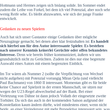
Hottmann und Hermes zeigen sich bislang solide. Im Sommer endet
zudem die Leihe von Forkel, bei dem ich viel Potenzial, aber noch sehr
wenig Reife sehe. Es bleibt abzuwarten, wie sich der junge Franke
entwickelt.
Gedanken zu neuen Spielern
Auch hat sich unser Gastautor einige Gedanken über mögliche
Neuzugänge gemacht, bei denen aber klar festzuhalten ist:
Es handelt
sich hierbei um für den Autor interessante Spieler. Es bestehen
nach unserer Kenntnis keinerlei Gerüchte oder offen bekundetes
Interesse.
Denn wie bereits früher kommuniziert, äußern wir uns
grundsätzlich nicht zu Gerüchten. Zudem ist dies nur eine begrenzte
Auswahl eines Autors mit einem begrenzten Einblick.
Im Tor wären als Nummer 2 (sollte die Verpflichtung von Wechsel
nicht aufgehen) mit Potenzial vorrangig Miran Qela (und vielleicht
Paul Bachmann) von 1860 II interessant. Momentan gibt es für beide
keine Chance auf Spielzeit in der ersten Mannschaft, sie sitzen nur
wegen der U23-Regel abwechselnd auf der Bank. Bei einer
Verletzung von Dähne ist dann jedoch Vollath der eingesetzte zweite
Torhüter. Da sich das auch in der kommenden Saison aufgrund der
Konstellation kaum ändern dürfte, wird mindestens einer, wenn nicht
beide, an einer Veränderung mit mehr Perspektive interessiert sein, was