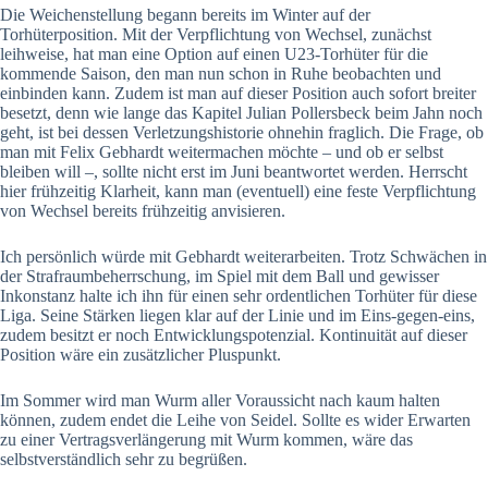
Die Weichenstellung begann bereits im Winter auf der
Torhüterposition. Mit der Verpflichtung von Wechsel, zunächst
leihweise, hat man eine Option auf einen U23-Torhüter für die
kommende Saison, den man nun schon in Ruhe beobachten und
einbinden kann. Zudem ist man auf dieser Position auch sofort breiter
besetzt, denn wie lange das Kapitel Julian Pollersbeck beim Jahn noch
geht, ist bei dessen Verletzungshistorie ohnehin fraglich. Die Frage, ob
man mit Felix Gebhardt weitermachen möchte – und ob er selbst
bleiben will –, sollte nicht erst im Juni beantwortet werden. Herrscht
hier frühzeitig Klarheit, kann man (eventuell) eine feste Verpflichtung
von Wechsel bereits frühzeitig anvisieren.
Ich persönlich würde mit Gebhardt weiterarbeiten. Trotz Schwächen in
der Strafraumbeherrschung, im Spiel mit dem Ball und gewisser
Inkonstanz halte ich ihn für einen sehr ordentlichen Torhüter für diese
Liga. Seine Stärken liegen klar auf der Linie und im Eins-gegen-eins,
zudem besitzt er noch Entwicklungspotenzial. Kontinuität auf dieser
Position wäre ein zusätzlicher Pluspunkt.
Im Sommer wird man Wurm aller Voraussicht nach kaum halten
können, zudem endet die Leihe von Seidel. Sollte es wider Erwarten
zu einer Vertragsverlängerung mit Wurm kommen, wäre das
selbstverständlich sehr zu begrüßen.