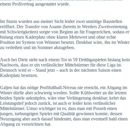
einem Profivertrag ausgestattet wurde.
Im Sturm wurden aus meiner Sicht leider zwei unnötige Baustellen
eröffnet. Der Transfer von Asante (bereits in Werders Zweitvertretung
mit Schwierigkeiten) sorgte von Beginn an für Fragezeichen, sodass er
bislang einen Kaderplatz ohne klaren Mehrwert und ohne echte
Position im System von Wimmer besetzt. Denkbar wäre, ihn im Winter
zu verleihen und im Sommer abzugeben.
Auch bei Dietz steht nach einem Tor in 59 Drittligaspielen bislang kein
Nachweis, dass er ein verlässlicher Mittelstürmer für diese Liga ist.
Dennoch wird er – Stand jetzt – auch in der nächsten Saison einen
Kaderplatz besetzen.
Galjen hat das nötige Profifußball-Niveau nie erreicht, ein Abgang im
Winter dürfte aber schwierig werden. Sollte Kühlwetter an die letzten
beiden Spiele anknüpfen, wäre eine Verlängerung denkbar; kehrt das
Leistungstief jedoch zurück, ist auch er leider kein verlässlicher
Mittelstürmer. Umso wichtiger ist es, dass man mit Posselt einen
jungen, torhungrigen Spieler mit Qualität gewinnen konnte, dessen
Neuzugang aber auch darauf hindeutet, dass man eventuell bald einen
Abgang zu verzeichnen hat.