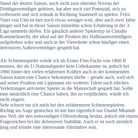
Stand der letzten Saison, noch nicht zum obersten Niveau der
Drittligaverteidiger gehören, hat aber noch viel Potenzial, sich zu
verbessern und sich zeitnah in Richtung Stammelf zu spielen. Felix
Vater von Ulm ist hier noch etwas weniger weit, aber auch zwei Jahre
jünger und hat in dieser Saison immerhin schon Erfahrung in der 3.
Liga sammeln dürfen. Ein gänzlich anderer Spielertyp ist Claudio
Kammerknecht, der ideal auf der Position des Halbraumverteidigers
aufgehoben wäre und auch in der Viererkette schon häufiger einen
defensiven Außenverteidiger gespielt hat.
Als Schienenspieler würde ich als Erstes Finn Fuchs von 1860 II
nennen, der als U-Nationalspieler kein Unbekannter ist, jedoch bei
1860 hinter den vielen erfahrenen Kräften auch in der kommenden
Saison kaum eine Chance bekommen dürfte – gerade auch, weil sich
auf seiner Position mit Lippmann ein weiteres Talent nach etlichen
Verletzungen arrivierter Spieler in die Mannschaft gespielt hat. Sollte
man tatsächlich eine Chance haben, ihn zu verpflichten, würde ich
nicht zögern.
Sehr schwer tue ich mich bei den erfahreneren Schienenspielern.
Richtig ins Auge gestochen ist mir hier eigentlich nur Oualid Mhamdi
aus Verl, der den notwendigen Offensivdrang besitzt, jedoch mit einem
Fragezeichen bei der defensiven Stabilität. Auch er ist noch ziemlich
jung und könnte eine interessante Alternative sein.