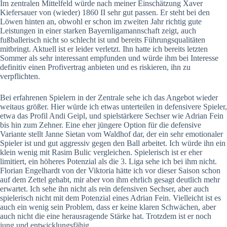
Im zentralen Mittelfeld würde nach meiner Einschätzung Xaver
Kiefersauer von (wieder) 1860 II sehr gut passen. Er steht bei den
Löwen hinten an, obwohl er schon im zweiten Jahr richtig gute
Leistungen in einer starken Bayernligamannschaft zeigt, auch
fußballerisch nicht so schlecht ist und bereits Führungsqualitäten
mitbringt. Aktuell ist er leider verletzt. Ihn hatte ich bereits letzten
Sommer als sehr interessant empfunden und würde ihm bei Interesse
definitiv einen Profivertrag anbieten und es riskieren, ihn zu
verpflichten.
Bei erfahrenen Spielern in der Zentrale sehe ich das Angebot wieder
weitaus größer. Hier würde ich etwas unterteilen in defensivere Spieler,
etwa das Profil Andi Geipl, und spielstärkere Sechser wie Adrian Fein
bis hin zum Zehner. Eine eher jüngere Option für die defensive
Variante stellt Janne Sietan vom Waldhof dar, der ein sehr emotionaler
Spieler ist und gut aggressiv gegen den Ball arbeitet. Ich würde ihn ein
klein wenig mit Rasim Bulic vergleichen. Spielerisch ist er eher
limitiert, ein höheres Potenzial als die 3. Liga sehe ich bei ihm nicht.
Florian Engelhardt von der Viktoria hätte ich vor dieser Saison schon
auf dem Zettel gehabt, mir aber von ihm ehrlich gesagt deutlich mehr
erwartet. Ich sehe ihn nicht als rein defensiven Sechser, aber auch
spielerisch nicht mit dem Potenzial eines Adrian Fein. Vielleicht ist es
auch ein wenig sein Problem, dass er keine klaren Schwächen, aber
auch nicht die eine herausragende Stärke hat. Trotzdem ist er noch
jung und entwicklungsfähig.