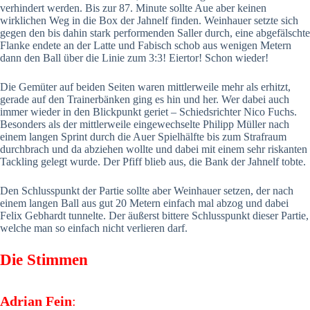
verhindert werden. Bis zur 87. Minute sollte Aue aber keinen
wirklichen Weg in die Box der Jahnelf finden. Weinhauer setzte sich
gegen den bis dahin stark performenden Saller durch, eine abgefälschte
Flanke endete an der Latte und Fabisch schob aus wenigen Metern
dann den Ball über die Linie zum 3:3! Eiertor! Schon wieder!
Die Gemüter auf beiden Seiten waren mittlerweile mehr als erhitzt,
gerade auf den Trainerbänken ging es hin und her. Wer dabei auch
immer wieder in den Blickpunkt geriet – Schiedsrichter Nico Fuchs.
Besonders als der mittlerweile eingewechselte Philipp Müller nach
einem langen Sprint durch die Auer Spielhälfte bis zum Strafraum
durchbrach und da abziehen wollte und dabei mit einem sehr riskanten
Tackling gelegt wurde. Der Pfiff blieb aus, die Bank der Jahnelf tobte.
Den Schlusspunkt der Partie sollte aber Weinhauer setzen, der nach
einem langen Ball aus gut 20 Metern einfach mal abzog und dabei
Felix Gebhardt tunnelte. Der äußerst bittere Schlusspunkt dieser Partie,
welche man so einfach nicht verlieren darf.
Die Stimmen
Adrian Fein
: