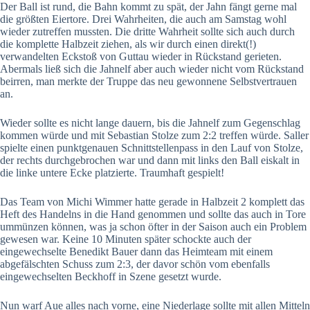
Der Ball ist rund, die Bahn kommt zu spät, der Jahn fängt gerne mal
die größten Eiertore. Drei Wahrheiten, die auch am Samstag wohl
wieder zutreffen mussten. Die dritte Wahrheit sollte sich auch durch
die komplette Halbzeit ziehen, als wir durch einen direkt(!)
verwandelten Eckstoß von Guttau wieder in Rückstand gerieten.
Abermals ließ sich die Jahnelf aber auch wieder nicht vom Rückstand
beirren, man merkte der Truppe das neu gewonnene Selbstvertrauen
an.
Wieder sollte es nicht lange dauern, bis die Jahnelf zum Gegenschlag
kommen würde und mit Sebastian Stolze zum 2:2 treffen würde. Saller
spielte einen punktgenauen Schnittstellenpass in den Lauf von Stolze,
der rechts durchgebrochen war und dann mit links den Ball eiskalt in
die linke untere Ecke platzierte. Traumhaft gespielt!
Das Team von Michi Wimmer hatte gerade in Halbzeit 2 komplett das
Heft des Handelns in die Hand genommen und sollte das auch in Tore
ummünzen können, was ja schon öfter in der Saison auch ein Problem
gewesen war. Keine 10 Minuten später schockte auch der
eingewechselte Benedikt Bauer dann das Heimteam mit einem
abgefälschten Schuss zum 2:3, der davor schön vom ebenfalls
eingewechselten Beckhoff in Szene gesetzt wurde.
Nun warf Aue alles nach vorne, eine Niederlage sollte mit allen Mitteln