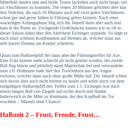
Mittelfeld fanden statt und beide Teams fackelten auch nicht lange, um
zu Abschlüssen zu kommen. Die ersten 20 Minuten gehörten aber klar
den Veilchen, die nach 10 Minuten auch mit zwei guten Abschlüssen
schon gut und gerne hätten in Führung gehen können. Nach einer
wackeligen Anfangsphase fing sich die Jahnelf dann aber auch und
kam in der Partie an. Zwingende Großchancen kamen wie so oft in
dieser Saison dabei über den Aktivherd Eichinger zustande. So legte er
nach einer schönen Kombination auf Hermes ab, welcher dann aus
sehr kurzer Distanz am Keeper scheiterte.
Quasi zum Halbzeitpfiff fiel dann aber der Führungstreffer für Aue.
Eine Ecke konnte mehr schlecht als recht geklärt werden, der zweite
Ball flog hinein und plötzlich stand Majetschak frei und verwandelte
zum 1:0. Hottmann hatte hier den Torschützen aus den Augen
verloren, welcher dann auch ohne große Mühe traf. Die Jahnelf schien
sich davon aber auch nicht beirren zu lassen und setzte noch vor dem
endgültigen Halbzeitpfiff den Treffer zum 1:1. Eichinger war nach
einem langen Ball von Ziegele auf rechts durch und flankte
butterweich in die Mitte zu Hottmann, der den Kopfball ins Tor
wuchtete – Männel ohne Chance!
Halbzeit 2 – Frust, Freude, Frust…