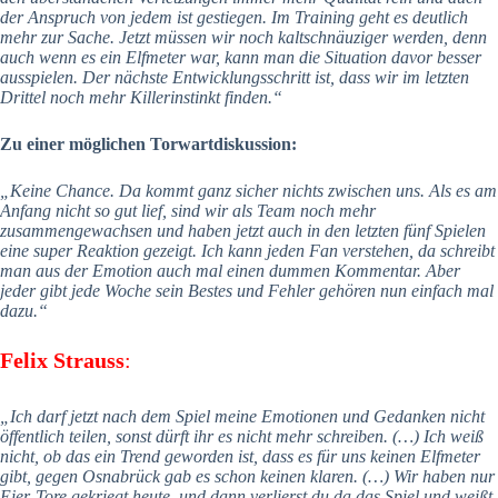
der Anspruch von jedem ist gestiegen. Im Training geht es deutlich
mehr zur Sache. Jetzt müssen wir noch kaltschnäuziger werden, denn
auch wenn es ein Elfmeter war, kann man die Situation davor besser
ausspielen. Der nächste Entwicklungsschritt ist, dass wir im letzten
Drittel noch mehr Killerinstinkt finden.“
Zu einer möglichen Torwartdiskussion:
„Keine Chance. Da kommt ganz sicher nichts zwischen uns. Als es am
Anfang nicht so gut lief, sind wir als Team noch mehr
zusammengewachsen und haben jetzt auch in den letzten fünf Spielen
eine super Reaktion gezeigt. Ich kann jeden Fan verstehen, da schreibt
man aus der Emotion auch mal einen dummen Kommentar. Aber
jeder gibt jede Woche sein Bestes und Fehler gehören nun einfach mal
dazu.“
Felix Strauss
:
„Ich darf jetzt nach dem Spiel meine Emotionen und Gedanken nicht
öffentlich teilen, sonst dürft ihr es nicht mehr schreiben. (…) Ich weiß
nicht, ob das ein Trend geworden ist, dass es für uns keinen Elfmeter
gibt, gegen Osnabrück gab es schon keinen klaren. (…) Wir haben nur
Eier-Tore gekriegt heute, und dann verlierst du da das Spiel und weißt