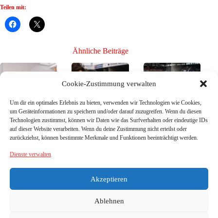
Teilen mit:
Ähnliche Beiträge
Cookie-Zustimmung verwalten
Um dir ein optimales Erlebnis zu bieten, verwenden wir Technologien wie Cookies,
um Geräteinformationen zu speichern und/oder darauf zuzugreifen. Wenn du diesen
Technologien zustimmst, können wir Daten wie das Surfverhalten oder eindeutige IDs
Bühne frei für die
Bühne frei für die
Bühne frei für die
auf dieser Website verarbeiten. Wenn du deine Zustimmung nicht erteilst oder
Neuen, Teil 3 –
Neuen, Teil 2 –
Neuen, Teil 1 –
zurückziehst, können bestimmte Merkmale und Funktionen beeinträchtigt werden.
die Neuzugänge
die Neuzugänge
die Neuzugänge
26/27
26/27
26/27
Dienste verwalten
26. Juli
21. Juni
16. Juni
2026
2026
2026
Akzeptieren
Ablehnen