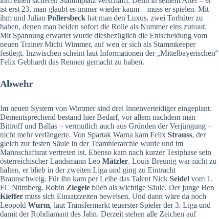
ihm einen sicheren Stammplatz verschafft. Denn in seinem Alter – er
ist erst 23, man glaubt es immer wieder kaum – muss er spielen. Mit
ihm und Julian
Pollersbeck
hat man den Luxus, zwei Torhüter zu
haben, denen man beiden sofort die Rolle als Nummer eins zutraut.
Mit Spannung erwartet wurde diesbezüglich die Entscheidung vom
neuen Trainer Michi Wimmer, auf wen er sich als Stammkeeper
festlegt. Inzwischen scheint laut Informationen der „Mittelbayerischen“
Felix Gebhardt das Rennen gemacht zu haben.
Abwehr
Im neuen System von Wimmer sind drei Innenverteidiger eingeplant.
Dementsprechend bestand hier Bedarf, vor allem nachdem man
Bittroff und Ballas – vermutlich auch aus Gründen der Verjüngung –
nicht mehr verlängerte. Von Spartak Warna kam Felix
Strauss
, der
gleich zur festen Säule in der Teamhierarchie wurde und im
Mannschaftsrat vertreten ist. Ebenso kam nach kurzer Testphase sein
österreichischer Landsmann Leo
Mätzler
. Louis Breunig war nicht zu
halten, er blieb in der zweiten Liga und ging zu Eintracht
Braunschweig. Für ihn kam per Leihe das Talent Nick
Seidel
vom 1.
FC Nürnberg. Robin
Ziegele
blieb als wichtige Säule. Der junge Ben
Kieffer
muss sich Einsatzzeiten beweisen. Und dann wäre da noch
Leopold
Wurm
, laut Transfermarkt teuerster Spieler der 3. Liga und
damit der Rohdiamant des Jahn. Derzeit stehen alle Zeichen auf