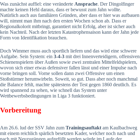
Was zunächst auffiel: eine veränderte
Ansprache
. Der Dingolfinger
machte keinen Hehl daraus, dass er bewusst zum Jahn wollte.
Natürlich auch aus familiären Gründen, aber dass er hier was aufbauen
will, nimmt man ihm nach den ersten Wochen schon ab. Dass er
Regionalkolorit mitbringt, garantiert nicht Erfolg, aber ist sicher auch
kein Nachteil. Nach der letzten Katastrophensaison kann der Jahn jede
Form von Identifikation brauchen.
Doch Wimmer muss auch sportlich liefern und das wird eine schwere
Aufgabe. Sein System: ein
3-4-3
mit drei Innenverteidigern, offensiven
Schienenspielern über Außen sowie zwei zentralen Mittelfeldspielern,
wovon sich einer etwas defensiver fallen lässt und einer Impulse nach
vorne bringen soll. Vorne sollen dann zwei Offensive um einen
Stoßstürmer herumwirbeln. Soweit, so gut. Dass aber noch manchmal
die Balance fehlt, machte spätestens der Test gegen 1860 deutlich. Es
wird spannend zu sehen, wie schnell das System unter
Wettbewerbsbedingungen in Liga 3 funktioniert.
Vorbereitung
Am 26.6. lud der SSV Jahn zum
Trainingsauftakt
am Kaulbachweg
mit einem reichlich spärlich besetzten Kader, welcher noch nach und
nach mit Neuzugängen aufgefüllt werden würde im Laufe der