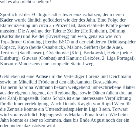
soll es also nicht scheitern!
Sportlich ist der FC Ingolstadt schwer einzuschätzen, denn deren
Kader
wurde ähnlich gefleddert wie der des Jahn. Eine Folge der
Etatreduzierung um circa 25 Prozent ist, dass etablierte Kräfte gehen
mussten: Die Abgänge der Talente Zeitler (Hoffenheim), Dühring
(Karlsruhe) und Keidel (Elversberg) tun weh, genauso wie von
Topstürmer Grönning (Hertha BSC) und der etablierten Drittligaspieler
Kopacz, Kayo (beide Osnabrück), Malone, Seiffert (beide Aue),
Terstroet (Sandhausen), Cvjetinovic (Kiel), Borkowski, Heide (beide
Duisburg), Guwara (Cottbus) und Kanuric (Leixões, 2. Liga Portugal).
Kurzum: Mindestens eine komplette Startelf weg.
Geblieben ist eine
Achse
um die Verteidiger Lorenz und Deichmann
sowie im Mittelfeld Fröde und den altbekannten Besuschkow.
Trainerin Sabrina Wittmann bekam weitgehend unbeschriebene Blätter
aus der eigenen Jugend, der Regionalliga sowie Dänen (allein drei an
der Zahl) hingestellt. Jonas Scholz ist eine interessante Verpflichtung
für die Innenverteidigung. Auch Dennis Kaygin von Rapid Wien für
die Zentrale könnte ein Unterschiedsspieler in Liga 3 sein. Torwart
wird voraussichtlich Eigengewächs Markus Ponath sein. Wie beim
Jahn könnte es aber so kommen, dass bis Ende August noch der ein
oder andere dazustoßen wird.