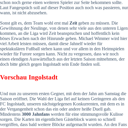
schon noch gerne einen weiteren Spieler zur Seite bekommen sollte.
Laut Fangespräch soll auf dieser Position auch noch was passieren, nur
wann, ist nicht abzusehen.
Sonst gilt es, dem Team wohl erst mal
Zeit
geben zu müssen. Die
Gewöhnung der Neulinge, von denen sehr viele aus den unteren Ligen
kommen, an die Liga wird Zeit beanspruchen und hoffentlich kein
böses Erwachen nach der Hinrunde geben. Michael Wimmer wird hier
viel Arbeit leisten müssen, damit diese Jahnelf wieder für
spektakulären Fußball stehen kann und vor allem in den Heimspielen
wieder für Furore sorgen kann. Nicht zu vergessen, dass wir noch
einen elendigen Auswärtsfluch aus der letzten Saison mitnehmen, der
doch bitte gleich gegen Ingolstadt sein Ende finden soll.
Vorschau Ingolstadt
Und nun zu unserem ersten Gegner, mit dem der Jahn am Samstag die
Saison eröffnet. Die Wahl der Liga fiel auf keinen Geringeren als den
FC Ingolstadt, unseren nächstgelegenen Konkurrenten, mit dem es in
der Vergangenheit schon das ein oder andere heiße Duell gab.
Mindestens
3000 Jahnfans
werden für eine stimmungsvolle Kulisse
sorgen. Die Karten im eigentlichen Gästeblock waren so schnell
vergriffen, dass bald weitere Blöcke aufgemacht wurden. An den Fans