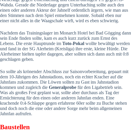
Wahda. Gerade die Niederlage gegen Unterhaching sollte auch den
einen oder anderen Akteur der Jahnelf ordentlich ärgern, wie man aus
den Stimmen nach dem Spiel entnehmen konnte. Sobald eben nur
einer nicht alles in die Waagschale wirft, wird es eben schwierig.
Nachdem das Trainingslager im Monarch Hotel bei Bad Gögging dann
sein Ende finden sollte, kam es auch kurz zurück zum Ernst des
Lebens. Die erste Hauptrunde im
Toto-Pokal
wollte bewältigt werden
und fand in der SG Alerheim (Kreisliga) ihre erste, kleine Hürde. Die
Alerheimer hielten tapfer dagegen, aber sollten sich dann auch mit 0:8
geschlagen geben.
So sollte als krönender Abschluss zur Saisonvorbereitung, gepaart mit
dem 10-Jährigen des Jahnstadions, noch ein echter Kracher auf die
Jahnfans zukommen. Die Löwen sollten zu Gast ins Jahnstadion
kommen und zugleich die
Generalprobe
für den Ligabetrieb sein.
Was als großes Fest geplant war, sollte aber durchaus als Tag der
Ernüchterung für den einen oder anderen Jahnfan enden. Eine
krachende 0:4-Schlappe gegen erfahrene 60er sollte zu Buche stehen
und doch noch die eine oder andere Sorge mehr beim allgemeinen
Jahnfan aufrufen.
Baustellen