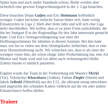
Spitze kam und auch starke Standards schoss. Beide werden aber
sicherlich eine gewisse Eingewöhnungszeit in der 3. Liga brauchen.
Diese brauchen Dejan
Galjen
und Eric
Hottmann
hoffentlich
weniger. Galjen hat keine einfache Saison hinter sich, hatte wenig
Einsatzzeiten in Liga 2, blieb aber beim Jahn und will sich eine Liga
tiefer durchbeißen. Wir hoffen, dass er zu jener Form zurückfindet, die
ihn bei Stuttgart II in der Regionalliga für den Jahn interessant gemacht
hatte. Und Erics Vertragsverlängerung war einer der
Hoffnungsschimmer für Jahnfans in diesem Sommer. Bei ihm hatte
man, wie bei so vielen aus dem Abstiegskader, befürchtet, dass er eine
neue Herausforderung sucht. Wir wünschen uns, dass er als einer der
wenigen vorne drin, der schon einige Jahre Profierfahrung hat, eine Art
Mentor und Säule wird und vor allem auch verletzungsfrei bleibt.
Zuletzt musste er nämlich pausieren.
Ergänzt wurde das Team in der Vorbereitung mit Maurice
Merkl
(Tor), Volodymyr
Kharabara
(Außen), Fabian
Ziegler
(Sturm) und
Jakob
Seibold
(Mittelfeld) aus der U21, die allesamt emsig mitwirkten
und angesichts des schmalen Kaders vielleicht auf die ein oder andere
Einsatzchance hoffen dürfen.
Trainer