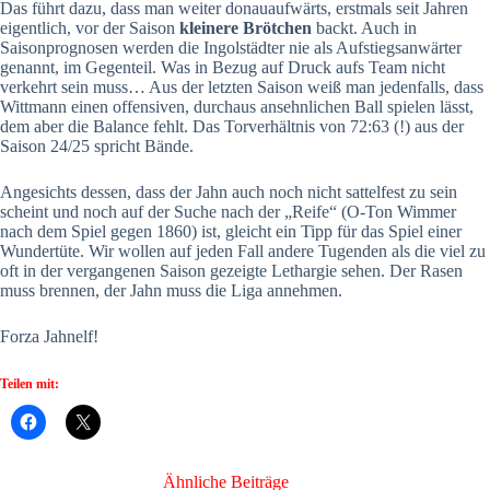
Das führt dazu, dass man weiter donauaufwärts, erstmals seit Jahren
eigentlich, vor der Saison
kleinere Brötchen
backt. Auch in
Saisonprognosen werden die Ingolstädter nie als Aufstiegsanwärter
genannt, im Gegenteil. Was in Bezug auf Druck aufs Team nicht
verkehrt sein muss… Aus der letzten Saison weiß man jedenfalls, dass
Wittmann einen offensiven, durchaus ansehnlichen Ball spielen lässt,
dem aber die Balance fehlt. Das Torverhältnis von 72:63 (!) aus der
Saison 24/25 spricht Bände.
Angesichts dessen, dass der Jahn auch noch nicht sattelfest zu sein
scheint und noch auf der Suche nach der „Reife“ (O-Ton Wimmer
nach dem Spiel gegen 1860) ist, gleicht ein Tipp für das Spiel einer
Wundertüte. Wir wollen auf jeden Fall andere Tugenden als die viel zu
oft in der vergangenen Saison gezeigte Lethargie sehen. Der Rasen
muss brennen, der Jahn muss die Liga annehmen.
Forza Jahnelf!
Teilen mit:
Ähnliche Beiträge