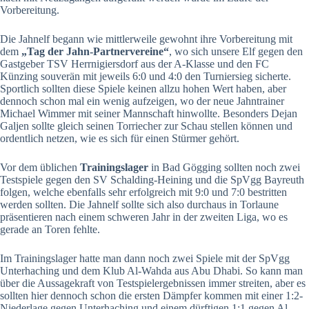
Vorbereitung.
Die Jahnelf begann wie mittlerweile gewohnt ihre Vorbereitung mit
dem
„Tag der Jahn-Partnervereine“
, wo sich unsere Elf gegen den
Gastgeber TSV Herrnigiersdorf aus der A-Klasse und den FC
Künzing souverän mit jeweils 6:0 und 4:0 den Turniersieg sicherte.
Sportlich sollten diese Spiele keinen allzu hohen Wert haben, aber
dennoch schon mal ein wenig aufzeigen, wo der neue Jahntrainer
Michael Wimmer mit seiner Mannschaft hinwollte. Besonders Dejan
Galjen sollte gleich seinen Torriecher zur Schau stellen können und
ordentlich netzen, wie es sich für einen Stürmer gehört.
Vor dem üblichen
Trainingslager
in Bad Gögging sollten noch zwei
Testspiele gegen den SV Schalding-Heining und die SpVgg Bayreuth
folgen, welche ebenfalls sehr erfolgreich mit 9:0 und 7:0 bestritten
werden sollten. Die Jahnelf sollte sich also durchaus in Torlaune
präsentieren nach einem schweren Jahr in der zweiten Liga, wo es
gerade an Toren fehlte.
Im Trainingslager
hatte man dann noch zwei Spiele mit der SpVgg
Unterhaching und dem Klub Al-Wahda aus Abu Dhabi. So kann man
über die Aussagekraft von Testspielergebnissen immer streiten, aber es
sollten hier dennoch schon die ersten Dämpfer kommen mit einer 1:2-
Niederlage gegen Unterhaching und einem dürftigen 1:1 gegen Al-