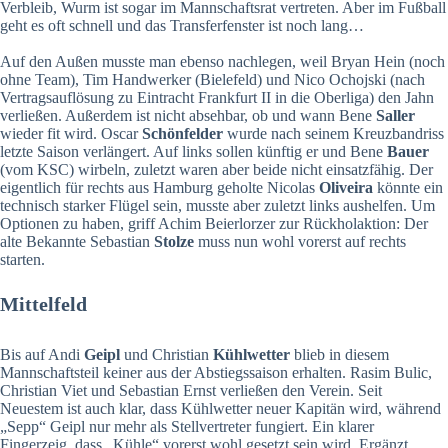
Verbleib, Wurm ist sogar im Mannschaftsrat vertreten. Aber im Fußball
geht es oft schnell und das Transferfenster ist noch lang…
Auf den Außen musste man ebenso nachlegen, weil Bryan Hein (noch
ohne Team), Tim Handwerker (Bielefeld) und Nico Ochojski (nach
Vertragsauflösung zu Eintracht Frankfurt II in die Oberliga) den Jahn
verließen. Außerdem ist nicht absehbar, ob und wann Bene
Saller
wieder fit wird. Oscar
Schönfelder
wurde nach seinem Kreuzbandriss
letzte Saison verlängert. Auf links sollen künftig er und Bene
Bauer
(vom KSC) wirbeln, zuletzt waren aber beide nicht einsatzfähig. Der
eigentlich für rechts aus Hamburg geholte Nicolas
Oliveira
könnte ein
technisch starker Flügel sein, musste aber zuletzt links aushelfen. Um
Optionen zu haben, griff Achim Beierlorzer zur Rückholaktion: Der
alte Bekannte Sebastian
Stolze
muss nun wohl vorerst auf rechts
starten.
Mittelfeld
Bis auf Andi
Geipl
und Christian
Kühlwetter
blieb in diesem
Mannschaftsteil keiner aus der Abstiegssaison erhalten. Rasim Bulic,
Christian Viet und Sebastian Ernst verließen den Verein. Seit
Neuestem ist auch klar, dass Kühlwetter neuer Kapitän wird, während
„Sepp“ Geipl nur mehr als Stellvertreter fungiert. Ein klarer
Fingerzeig, dass „Kühle“ vorerst wohl gesetzt sein wird. Ergänzt