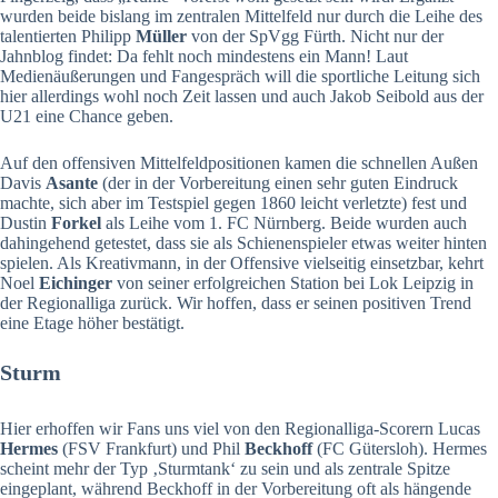
wurden beide bislang im zentralen Mittelfeld nur durch die Leihe des
talentierten Philipp
Müller
von der SpVgg Fürth. Nicht nur der
Jahnblog findet: Da fehlt noch mindestens ein Mann! Laut
Medienäußerungen und Fangespräch will die sportliche Leitung sich
hier allerdings wohl noch Zeit lassen und auch Jakob Seibold aus der
U21 eine Chance geben.
Auf den offensiven Mittelfeldpositionen kamen die schnellen Außen
Davis
Asante
(der in der Vorbereitung einen sehr guten Eindruck
machte, sich aber im Testspiel gegen 1860 leicht verletzte) fest und
Dustin
Forkel
als Leihe vom 1. FC Nürnberg. Beide wurden auch
dahingehend getestet, dass sie als Schienenspieler etwas weiter hinten
spielen. Als Kreativmann, in der Offensive vielseitig einsetzbar, kehrt
Noel
Eichinger
von seiner erfolgreichen Station bei Lok Leipzig in
der Regionalliga zurück. Wir hoffen, dass er seinen positiven Trend
eine Etage höher bestätigt.
Sturm
Hier erhoffen wir Fans uns viel von den Regionalliga-Scorern Lucas
Hermes
(FSV Frankfurt) und Phil
Beckhoff
(FC Gütersloh). Hermes
scheint mehr der Typ ‚Sturmtank‘ zu sein und als zentrale Spitze
eingeplant, während Beckhoff in der Vorbereitung oft als hängende