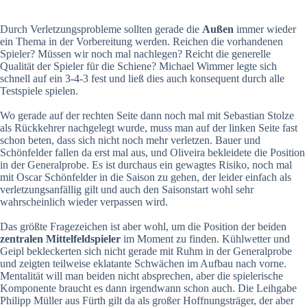
Durch Verletzungsprobleme sollten gerade die
Außen
immer wieder
ein Thema in der Vorbereitung werden. Reichen die vorhandenen
Spieler? Müssen wir noch mal nachlegen? Reicht die generelle
Qualität der Spieler für die Schiene? Michael Wimmer legte sich
schnell auf ein 3-4-3 fest und ließ dies auch konsequent durch alle
Testspiele spielen.
Wo gerade auf der rechten Seite dann noch mal mit Sebastian Stolze
als Rückkehrer nachgelegt wurde, muss man auf der linken Seite fast
schon beten, dass sich nicht noch mehr verletzen. Bauer und
Schönfelder fallen da erst mal aus, und Oliveira bekleidete die Position
in der Generalprobe. Es ist durchaus ein gewagtes Risiko, noch mal
mit Oscar Schönfelder in die Saison zu gehen, der leider einfach als
verletzungsanfällig gilt und auch den Saisonstart wohl sehr
wahrscheinlich wieder verpassen wird.
Das größte Fragezeichen ist aber wohl, um die Position der beiden
zentralen Mittelfeldspieler
im Moment zu finden. Kühlwetter und
Geipl bekleckerten sich nicht gerade mit Ruhm in der Generalprobe
und zeigten teilweise eklatante Schwächen im Aufbau nach vorne.
Mentalität will man beiden nicht absprechen, aber die spielerische
Komponente braucht es dann irgendwann schon auch. Die Leihgabe
Philipp Müller aus Fürth gilt da als großer Hoffnungsträger, der aber