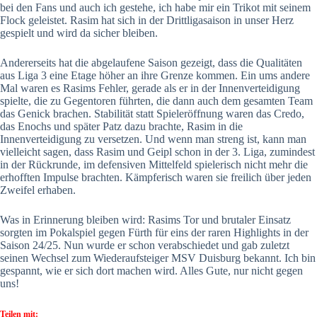
bei den Fans und auch ich gestehe, ich habe mir ein Trikot mit seinem
Flock geleistet. Rasim hat sich in der Drittligasaison in unser Herz
gespielt und wird da sicher bleiben.
Andererseits hat die abgelaufene Saison gezeigt, dass die Qualitäten
aus Liga 3 eine Etage höher an ihre Grenze kommen. Ein ums andere
Mal waren es Rasims Fehler, gerade als er in der Innenverteidigung
spielte, die zu Gegentoren führten, die dann auch dem gesamten Team
das Genick brachen. Stabilität statt Spieleröffnung waren das Credo,
das Enochs und später Patz dazu brachte, Rasim in die
Innenverteidigung zu versetzen. Und wenn man streng ist, kann man
vielleicht sagen, dass Rasim und Geipl schon in der 3. Liga, zumindest
in der Rückrunde, im defensiven Mittelfeld spielerisch nicht mehr die
erhofften Impulse brachten. Kämpferisch waren sie freilich über jeden
Zweifel erhaben.
Was in Erinnerung bleiben wird: Rasims Tor und brutaler Einsatz
sorgten im Pokalspiel gegen Fürth für eins der raren Highlights in der
Saison 24/25. Nun wurde er schon verabschiedet und gab zuletzt
seinen Wechsel zum Wiederaufsteiger MSV Duisburg bekannt. Ich bin
gespannt, wie er sich dort machen wird. Alles Gute, nur nicht gegen
uns!
Teilen mit: