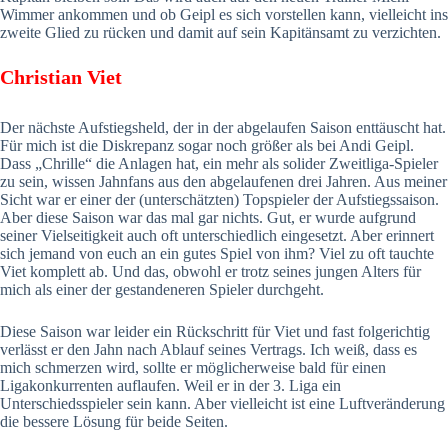
Wimmer ankommen und ob Geipl es sich vorstellen kann, vielleicht ins
zweite Glied zu rücken und damit auf sein Kapitänsamt zu verzichten.
Christian Viet
Der nächste Aufstiegsheld, der in der abgelaufen Saison enttäuscht hat.
Für mich ist die Diskrepanz sogar noch größer als bei Andi Geipl.
Dass „Chrille“ die Anlagen hat, ein mehr als solider Zweitliga-Spieler
zu sein, wissen Jahnfans aus den abgelaufenen drei Jahren. Aus meiner
Sicht war er einer der (unterschätzten) Topspieler der Aufstiegssaison.
Aber diese Saison war das mal gar nichts. Gut, er wurde aufgrund
seiner Vielseitigkeit auch oft unterschiedlich eingesetzt. Aber erinnert
sich jemand von euch an ein gutes Spiel von ihm? Viel zu oft tauchte
Viet komplett ab. Und das, obwohl er trotz seines jungen Alters für
mich als einer der gestandeneren Spieler durchgeht.
Diese Saison war leider ein Rückschritt für Viet und fast folgerichtig
verlässt er den Jahn nach Ablauf seines Vertrags. Ich weiß, dass es
mich schmerzen wird, sollte er möglicherweise bald für einen
Ligakonkurrenten auflaufen. Weil er in der 3. Liga ein
Unterschiedsspieler sein kann. Aber vielleicht ist eine Luftveränderung
die bessere Lösung für beide Seiten.