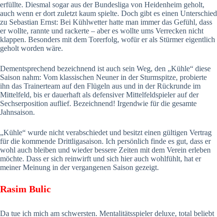
erfüllte. Diesmal sogar aus der Bundesliga von Heidenheim geholt,
auch wenn er dort zuletzt kaum spielte. Doch gibt es einen Unterschied
zu Sebastian Ernst: Bei Kühlwetter hatte man immer das Gefühl, dass
er wollte, rannte und rackerte – aber es wollte ums Verrecken nicht
klappen. Besonders mit dem Torerfolg, wofür er als Stürmer eigentlich
geholt worden wäre.
Dementsprechend bezeichnend ist auch sein Weg, den „Kühle“ diese
Saison nahm: Vom klassischen Neuner in der Sturmspitze, probierte
ihn das Trainerteam auf den Flügeln aus und in der Rückrunde im
Mittelfeld, bis er dauerhaft als defensiver Mittelfeldspieler auf der
Sechserposition auflief. Bezeichnend! Irgendwie für die gesamte
Jahnsaison.
„Kühle“ wurde nicht verabschiedet und besitzt einen gültigen Vertrag
für die kommende Drittligasaison. Ich persönlich finde es gut, dass er
wohl auch bleiben und wieder bessere Zeiten mit dem Verein erleben
möchte. Dass er sich reinwirft und sich hier auch wohlfühlt, hat er
meiner Meinung in der vergangenen Saison gezeigt.
Rasim Bulic
Da tue ich mich am schwersten. Mentalitätsspieler deluxe, total beliebt