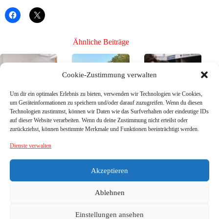
Ähnliche Beiträge
Cookie-Zustimmung verwalten
Um dir ein optimales Erlebnis zu bieten, verwenden wir Technologien wie Cookies,
um Geräteinformationen zu speichern und/oder darauf zuzugreifen. Wenn du diesen
Technologien zustimmst, können wir Daten wie das Surfverhalten oder eindeutige IDs
Bühne frei für die
Mission Toto-
Bühne frei für die
auf dieser Website verarbeiten. Wenn du deine Zustimmung nicht erteilst oder
Neuen, Teil 3 –
Pokal – SG
Neuen, Teil 2 –
zurückziehst, können bestimmte Merkmale und Funktionen beeinträchtigt werden.
die Neuzugänge
Breitenberg/Sonn
die Neuzugänge
26/27
en
26/27
Dienste verwalten
26. Juli
17. Juli
21. Juni
2026
2026
2026
Akzeptieren
Ablehnen
Einstellungen ansehen