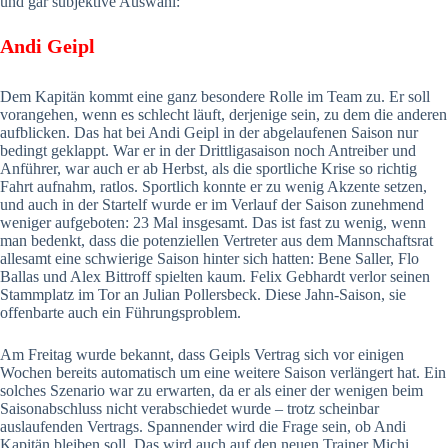
und gar subjektive Auswahl:
Andi Geipl
Dem Kapitän kommt eine ganz besondere Rolle im Team zu. Er soll
vorangehen, wenn es schlecht läuft, derjenige sein, zu dem die anderen
aufblicken. Das hat bei Andi Geipl in der abgelaufenen Saison nur
bedingt geklappt. War er in der Drittligasaison noch Antreiber und
Anführer, war auch er ab Herbst, als die sportliche Krise so richtig
Fahrt aufnahm, ratlos. Sportlich konnte er zu wenig Akzente setzen,
und auch in der Startelf wurde er im Verlauf der Saison zunehmend
weniger aufgeboten: 23 Mal insgesamt. Das ist fast zu wenig, wenn
man bedenkt, dass die potenziellen Vertreter aus dem Mannschaftsrat
allesamt eine schwierige Saison hinter sich hatten: Bene Saller, Flo
Ballas und Alex Bittroff spielten kaum. Felix Gebhardt verlor seinen
Stammplatz im Tor an Julian Pollersbeck. Diese Jahn-Saison, sie
offenbarte auch ein Führungsproblem.
Am Freitag wurde bekannt, dass Geipls Vertrag sich vor einigen
Wochen bereits automatisch um eine weitere Saison verlängert hat. Ein
solches Szenario war zu erwarten, da er als einer der wenigen beim
Saisonabschluss nicht verabschiedet wurde – trotz scheinbar
auslaufenden Vertrags. Spannender wird die Frage sein, ob Andi
Kapitän bleiben soll. Das wird auch auf den neuen Trainer Michi