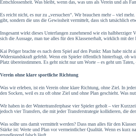
Entschlossenheit. Was bleibt, wenn das, was uns als Verein und als F
Es reicht nicht, es nur zu „versuchen“. Wir brauchen mehr – viel mehr. Es
gibt, sondern die uns die Gewissheit vermittelt, dass sich tatsächlich e
Insgesamt wirkt dieses Unterfangen zunehmend wie ein halbherziger Ve
sich die Aussage, man tue alles für den Klassenerhalt, wirklich mit der
Kai Pröger brachte es nach dem Spiel auf den Punkt: Man habe nicht al
Widerstandskraft gefehlt. Wenn ein Spieler öffentlich hinterfragt, ob 
Platz übereinstimmen. Es geht nicht nur um Worte – es geht um Taten, di
Verein ohne klare sportliche Richtung
Was wir erleben, ist ein Verein ohne klare Richtung, ohne Ziel. In je
den Socken, weil es zu oft ohne Ziel und ohne Plan geschieht. Was nut
Wir haben in der Wintertransferphase vier Spieler geholt – vier Kurzzei
jedoch vier Transfers, die mit jeder Transferstrategie kollidieren, die de
Was sollte uns damit vermittelt werden? Dass man alles für den Klasse
Stärke ist: Werte und Plan vor vermeintlicher Qualität. Wenn es kurz 
grundlegend falsch läuft.