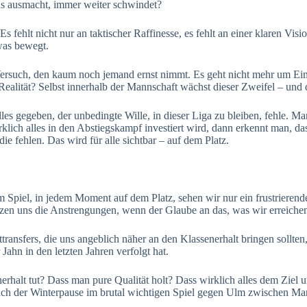
ans ausmacht, immer weiter schwindet?
 fehlt nicht nur an taktischer Raffinesse, es fehlt an einer klaren Visio
twas bewegt.
rsuch, den kaum noch jemand ernst nimmt. Es geht nicht mehr um Einze
 Realität? Selbst innerhalb der Mannschaft wächst dieser Zweifel – und 
les gegeben, der unbedingte Wille, in dieser Liga zu bleiben, fehle. M
wirklich alles in den Abstiegskampf investiert wird, dann erkennt man, 
e fehlen. Das wird für alle sichtbar – auf dem Platz.
dem Spiel, in jedem Moment auf dem Platz, sehen wir nur ein frustrier
zen uns die Anstrengungen, wenn der Glaube an das, was wir erreichen 
ttransfers, die uns angeblich näher an den Klassenerhalt bringen sollte
r Jahn in den letzten Jahren verfolgt hat.
nerhalt tut? Dass man pure Qualität holt? Dass wirklich alles dem Zie
nach der Winterpause im brutal wichtigen Spiel gegen Ulm zwischen Man