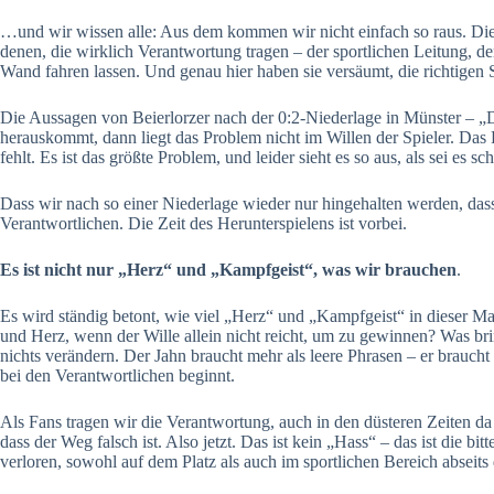
…und wir wissen alle: Aus dem kommen wir nicht einfach so raus. Die L
denen, die wirklich Verantwortung tragen – der sportlichen Leitung, de
Wand fahren lassen. Und genau hier haben sie versäumt, die richtigen S
Die Aussagen von Beierlorzer nach der 0:2-Niederlage in Münster – „Di
herauskommt, dann liegt das Problem nicht im Willen der Spieler. Das Pr
fehlt. Es ist das größte Problem, und leider sieht es so aus, als sei es
Dass wir nach so einer Niederlage wieder nur hingehalten werden, dass
Verantwortlichen. Die Zeit des Herunterspielens ist vorbei.
Es ist nicht nur „Herz“ und „Kampfgeist“, was wir brauchen
.
Es wird ständig betont, wie viel „Herz“ und „Kampfgeist“ in dieser M
und Herz, wenn der Wille allein nicht reicht, um zu gewinnen? Was br
nichts verändern. Der Jahn braucht mehr als leere Phrasen – er brauch
bei den Verantwortlichen beginnt.
Als Fans tragen wir die Verantwortung, auch in den düsteren Zeiten da
dass der Weg falsch ist. Also jetzt. Das ist kein „Hass“ – das ist die b
verloren, sowohl auf dem Platz als auch im sportlichen Bereich abseits