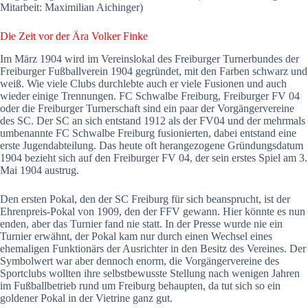
Mitarbeit: Maximilian Aichinger)
Die Zeit vor der Ära Volker Finke
Im März 1904 wird im Vereinslokal des Freiburger Turnerbundes der
Freiburger Fußballverein 1904 gegründet, mit den Farben schwarz und
weiß. Wie viele Clubs durchlebte auch er viele Fusionen und auch
wieder einige Trennungen. FC Schwalbe Freiburg, Freiburger FV 04
oder die Freiburger Turnerschaft sind ein paar der Vorgängervereine
des SC. Der SC an sich entstand 1912 als der FV04 und der mehrmals
umbenannte FC Schwalbe Freiburg fusionierten, dabei entstand eine
erste Jugendabteilung. Das heute oft herangezogene Gründungsdatum
1904 bezieht sich auf den Freiburger FV 04, der sein erstes Spiel am 3.
Mai 1904 austrug.
Den ersten Pokal, den der SC Freiburg für sich beansprucht, ist der
Ehrenpreis-Pokal von 1909, den der FFV gewann. Hier könnte es nun
enden, aber das Turnier fand nie statt. In der Presse wurde nie ein
Turnier erwähnt, der Pokal kam nur durch einen Wechsel eines
ehemaligen Funktionärs der Ausrichter in den Besitz des Vereines. Der
Symbolwert war aber dennoch enorm, die Vorgängervereine des
Sportclubs wollten ihre selbstbewusste Stellung nach wenigen Jahren
im Fußballbetrieb rund um Freiburg behaupten, da tut sich so ein
goldener Pokal in der Vietrine ganz gut.