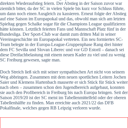
direkten Wiederaufstieg feiern. Der Abstieg in der Saison zuvor war
ziemlich bitter, da der SC in vielen Spiele bis kurz vor Schluss führte,
um dann noch einen Ausgleich zu kassieren. Erneut folgte der Abstieg
auf eine Saison im Europapokal und das, obwohl man sich am letzten
Spieltag gegen Schalke sogar für die Champions League qualifizieren
hätte können. Letztlich feierten Fans und Mannschaft Platz fünf in der
Bundesliga. Der Sport-Club war damit zum dritten Mal in seiner
Vereinsgeschichte im Europapokal vertreten. Ein neu formiertes SC-
Team belegte in der Europa-League-Gruppenphase Rang drei hinter
dem FC Sevilla und Slovan Liberec und vor GD Estoril – danach sei
diese Dreifachbelastung mit einem neuen Kader zu viel und zu wenig
SC Freiburg gewesen, sagte man.
Doch Streich ließ sich mit seiner sympathischen Art nicht von seinem
Weg abbringen. Zusammen mit dem neuen sportlichen Leitern Jochen
Saier und Klemens Hartenbach mauserte er sich Stück für Stück weiter
nach oben – zusammen schon den Jugendbereich aufgebaut, konnten
sie auch den Profibereich in Freiburg bis nach Europa bringen. Seit der
Saison 2019/20 ist der SC meist im Tabellenmittelfeld oder der oberen
Tabellenhälfte zu finden. Man erreichte auch 2021/22 das DFB
Pokalfinale, welches gegen RB Leipzig verloren wurde.