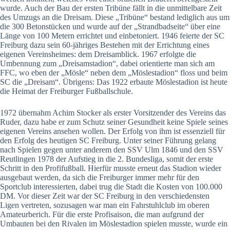
wurde. Auch der Bau der ersten Tribüne fällt in die unmittelbare Zeit
des Umzugs an die Dreisam. Diese „Tribüne“ bestand lediglich aus um
die 300 Betonstücken und wurde auf der „Strandbadseite“ über eine
Länge von 100 Metern errichtet und einbetoniert. 1946 feierte der SC
Freiburg dazu sein 60-jähriges Bestehen mit der Errichtung eines
eigenen Vereinsheimes: dem Dreisamblick. 1967 erfolgte die
Umbennung zum „Dreisamstadion“, dabei orientierte man sich am
FFC, wo eben der „Mösle“ neben dem „Möslestadion“ floss und beim
SC die „Dreisam“. Übrigens: Das 1922 erbaute Möslestadion ist heute
die Heimat der Freiburger Fußballschule.
1972 übernahm Achim Stocker als erster Vorsitzender des Vereins das
Ruder, dazu habe er zum Schutz seiner Gesundheit keine Spiele seines
eigenen Vereins ansehen wollen. Der Erfolg von ihm ist essenziell für
den Erfolg des heutigen SC Freiburg. Unter seiner Führung gelang
nach Spielen gegen unter anderem den SSV Ulm 1846 und den SSV
Reutlingen 1978 der Aufstieg in die 2. Bundesliga, somit der erste
Schritt in den Profifußball. Hierfür musste erneut das Stadion wieder
ausgebaut werden, da sich die Freiburger immer mehr für den
Sportclub interessierten, dabei trug die Stadt die Kosten von 100.000
DM. Vor dieser Zeit war der SC Freiburg in den verschiedensten
Ligen vertreten, sozusagen war man ein Fahrstuhlclub im oberen
Amateurberich. Für die erste Profisaison, die man aufgrund der
Umbauten bei den Rivalen im Möslestadion spielen musste, wurde ein