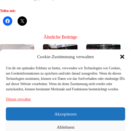
Teilen mit:
Ähnliche Beiträge
Cookie-Zustimmung verwalten
Um dir ein optimales Erlebnis zu bieten, verwenden wir Technologien wie Cookies,
um Geräteinformationen zu speichern und/oder darauf zuzugreifen. Wenn du diesen
Technologien zustimmst, können wir Daten wie das Surfverhalten oder eindeutige IDs
Bühne frei für die
Bühne frei für die
Bühne frei für die
auf dieser Website verarbeiten. Wenn du deine Zustimmung nicht erteilst oder
Neuen, Teil 3 –
Neuen, Teil 2 –
Neuen, Teil 1 –
zurückziehst, können bestimmte Merkmale und Funktionen beeinträchtigt werden.
die Neuzugänge
die Neuzugänge
die Neuzugänge
26/27
26/27
26/27
Dienste verwalten
26. Juli
21. Juni
16. Juni
2026
2026
2026
Akzeptieren
Ablehnen