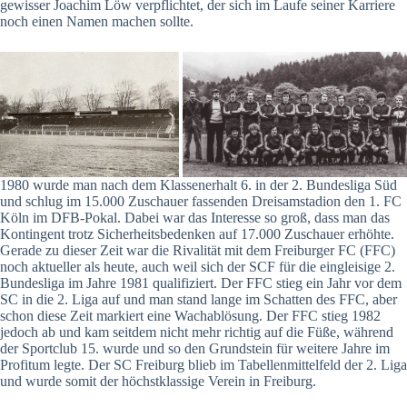
gewisser Joachim Löw verpflichtet, der sich im Laufe seiner Karriere
noch einen Namen machen sollte.
1980 wurde man nach dem Klassenerhalt 6. in der 2. Bundesliga Süd
und schlug im 15.000 Zuschauer fassenden Dreisamstadion den 1. FC
Köln im DFB-Pokal. Dabei war das Interesse so groß, dass man das
Kontingent trotz Sicherheitsbedenken auf 17.000 Zuschauer erhöhte.
Gerade zu dieser Zeit war die Rivalität mit dem Freiburger FC (FFC)
noch aktueller als heute, auch weil sich der SCF für die eingleisige 2.
Bundesliga im Jahre 1981 qualifiziert. Der FFC stieg ein Jahr vor dem
SC in die 2. Liga auf und man stand lange im Schatten des FFC, aber
schon diese Zeit markiert eine Wachablösung. Der FFC stieg 1982
jedoch ab und kam seitdem nicht mehr richtig auf die Füße, während
der Sportclub 15. wurde und so den Grundstein für weitere Jahre im
Profitum legte. Der SC Freiburg blieb im Tabellenmittelfeld der 2. Liga
und wurde somit der höchstklassige Verein in Freiburg.