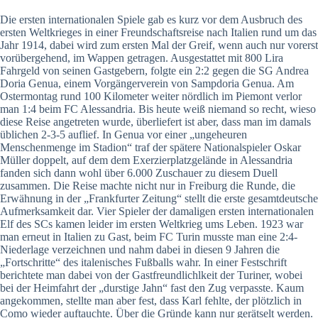
Die ersten internationalen Spiele gab es kurz vor dem Ausbruch des
ersten Weltkrieges in einer Freundschaftsreise nach Italien rund um das
Jahr 1914, dabei wird zum ersten Mal der Greif, wenn auch nur vorerst
vorübergehend, im Wappen getragen. Ausgestattet mit 800 Lira
Fahrgeld von seinen Gastgebern, folgte ein 2:2 gegen die SG Andrea
Doria Genua, einem Vorgängerverein von Sampdoria Genua. Am
Ostermontag rund 100 Kilometer weiter nördlich im Piemont verlor
man 1:4 beim FC Alessandria. Bis heute weiß niemand so recht, wieso
diese Reise angetreten wurde, überliefert ist aber, dass man im damals
üblichen 2-3-5 auflief. In Genua vor einer „ungeheuren
Menschenmenge im Stadion“ traf der spätere Nationalspieler Oskar
Müller doppelt, auf dem dem Exerzierplatzgelände in Alessandria
fanden sich dann wohl über 6.000 Zuschauer zu diesem Duell
zusammen. Die Reise machte nicht nur in Freiburg die Runde, die
Erwähnung in der „Frankfurter Zeitung“ stellt die erste gesamtdeutsche
Aufmerksamkeit dar. Vier Spieler der damaligen ersten internationalen
Elf des SCs kamen leider im ersten Weltkrieg ums Leben. 1923 war
man erneut in Italien zu Gast, beim FC Turin musste man eine 2:4-
Niederlage verzeichnen und nahm dabei in diesen 9 Jahren die
„Fortschritte“ des italenisches Fußballs wahr. In einer Festschrift
berichtete man dabei von der Gastfreundlichlkeit der Turiner, wobei
bei der Heimfahrt der „durstige Jahn“ fast den Zug verpasste. Kaum
angekommen, stellte man aber fest, dass Karl fehlte, der plötzlich in
Como wieder auftauchte. Über die Gründe kann nur gerätselt werden.