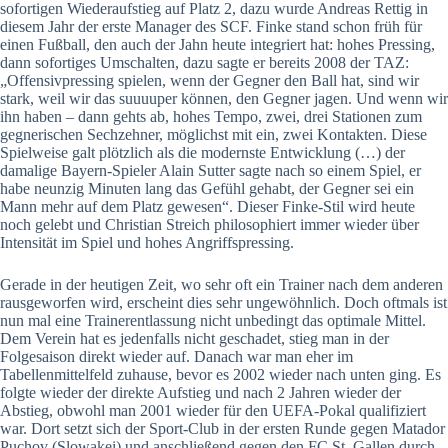
sofortigen Wiederaufstieg auf Platz 2, dazu wurde Andreas Rettig in
diesem Jahr der erste Manager des SCF. Finke stand schon früh für
einen Fußball, den auch der Jahn heute integriert hat: hohes Pressing,
dann sofortiges Umschalten, dazu sagte er bereits 2008 der TAZ:
„Offensivpressing spielen, wenn der Gegner den Ball hat, sind wir
stark, weil wir das suuuuper können, den Gegner jagen. Und wenn wir
ihn haben – dann gehts ab, hohes Tempo, zwei, drei Stationen zum
gegnerischen Sechzehner, möglichst mit ein, zwei Kontakten. Diese
Spielweise galt plötzlich als die modernste Entwicklung (…) der
damalige Bayern-Spieler Alain Sutter sagte nach so einem Spiel, er
habe neunzig Minuten lang das Gefühl gehabt, der Gegner sei ein
Mann mehr auf dem Platz gewesen“. Dieser Finke-Stil wird heute
noch gelebt und Christian Streich philosophiert immer wieder über
Intensität im Spiel und hohes Angriffspressing.
Gerade in der heutigen Zeit, wo sehr oft ein Trainer nach dem anderen
rausgeworfen wird, erscheint dies sehr ungewöhnlich. Doch oftmals ist
nun mal eine Trainerentlassung nicht unbedingt das optimale Mittel.
Dem Verein hat es jedenfalls nicht geschadet, stieg man in der
Folgesaison direkt wieder auf. Danach war man eher im
Tabellenmittelfeld zuhause, bevor es 2002 wieder nach unten ging. Es
folgte wieder der direkte Aufstieg und nach 2 Jahren wieder der
Abstieg, obwohl man 2001 wieder für den UEFA-Pokal qualifiziert
war. Dort setzt sich der Sport-Club in der ersten Runde gegen Matador
Puchov (Slowakei) und anschließend gegen den FC St. Gallen durch