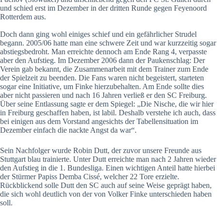
und schied erst im Dezember in der dritten Runde gegen Feyenoord
Rotterdem aus.
Doch dann ging wohl einiges schief und ein gefährlicher Strudel
begann. 2005/06 hatte man eine schwere Zeit und war kurzzeitig sogar
abstiegsbedroht. Man erreichte dennoch am Ende Rang 4, verpasste
aber den Aufstieg. Im Dezember 2006 dann der Paukenschlag: Der
Verein gab bekannt, die Zusammenarbeit mit dem Trainer zum Ende
der Spielzeit zu beenden. Die Fans waren nicht begeistert, starteten
sogar eine Initiative, um Finke hierzubehalten. Am Ende sollte dies
aber nicht passieren und nach 16 Jahren verließ er den SC Freiburg.
Über seine Entlassung sagte er dem Spiegel: „Die Nische, die wir hier
in Freiburg geschaffen haben, ist labil. Deshalb verstehe ich auch, dass
bei einigen aus dem Vorstand angesichts der Tabellensituation im
Dezember einfach die nackte Angst da war“.
Sein Nachfolger wurde Robin Dutt, der zuvor unsere Freunde aus
Stuttgart blau trainierte. Unter Dutt erreichte man nach 2 Jahren wieder
den Aufstieg in die 1. Bundesliga. Einen wichtigen Anteil hatte hierbei
der Stürmer Papiss Demba Cissé, welcher 22 Tore erzielte.
Rückblickend solle Dutt den SC auch auf seine Weise geprägt haben,
die sich wohl deutlich von der von Volker Finke unterschieden haben
soll.