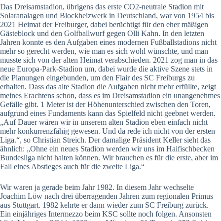
Das Dreisamstadion, übrigens das erste CO2-neutrale Stadion mit
Solaranalagen und Blockheizwerk in Deutschland, war von 1954 bis
2021 Heimat der Freiburger, dabei berüchtigt für den eher mäßigen
Gästeblock und den Golfballwurf gegen Olli Kahn. In den letzten
Jahren konnte es den Aufgaben eines modernen Fußballstadions nicht
mehr so gerecht werden, wie man es sich wohl wünschte, und man
musste sich von der alten Heimat verabschieden. 2021 zog man in das
neue Europa-Park-Stadion um, dabei wurde die aktive Szene stets in
die Planungen eingebunden, um den Flair des SC Freiburgs zu
erhalten. Dass das alte Stadion die Aufgaben nicht mehr erfüllte, zeigt
meines Erachtens schon, dass es im Dreisamstadion ein unangenehmes
Gefälle gibt. 1 Meter ist der Höhenunterschied zwischen den Toren,
aufgrund eines Fundaments kann das Spielfeld nicht geebnet werden.
„Auf Dauer wären wir in unserem alten Stadion eben einfach nicht
mehr konkurrenzfähig gewesen. Und da rede ich nicht von der ersten
Liga.“, so Christian Streich. Der damalige Präsident Keller sieht das
ähnlich: „Ohne ein neues Stadion werden wir uns im Haifischbecken
Bundesliga nicht halten können. Wir brauchen es für die erste, aber im
Fall eines Abstieges auch für die zweite Liga.“
Wir waren ja gerade beim Jahr 1982. In diesem Jahr wechselte
Joachim Löw nach drei überragenden Jahren zum regionalen Primus
aus Stuttgart. 1982 kehrte er dann wieder zum SC Freiburg zurück.
Ein einjähriges Intermezzo beim KSC sollte noch folgen. Ansonsten