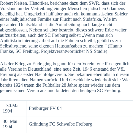
Robert Neisen, Historiker, berichtete dazu dem SWR, dass sich der
Vorstand an der Vertreibung einiger Menschen jüdischen Glaubens
beteiligt hat. Umgekehrt half aber auch ein kommunistischen Spieler
einer halbjüdischen Familie zur Flucht nach Südafrika. Wie im
gesamten Deutschland ist die Aufarbeitung noch lange nicht
abgeschlossen, Neisen sei aber bestrebt, dieses schwere Erbe weiter
aufzuarbeiten, auch der SC Freiburg selbst: „Wenn man sich
Antidiskriminierungsarbeit auf die Fahnen schreibt, gehört es zur
Selbsthygiene, seine eigenen Hausaufgaben zu machen.“ (Hanno
Franke, SC Freiburg, Projektverantwortlicher NS-Studie)
Als der Krieg zu Ende ging begann für den Verein, wie für eigentlich
alle Vereine in Deutschland, eine neue Zeit. 1946 entstand der VfL
Freiburg als erster Nachfolgeverein. Sie bekamen ebenfalls in diesem
Jahr ihren alten Namen zurück. Und Geschichte wiederholt sich: Wie
bereits 1924 traten die Fußballer 28 Jahre später wieder aus dem
gemeinsamen Verein aus und bildeten den heutigen SC Freiburg.
– 30.Mai
Freiburger FV 04
1904
30. Mai
Gründung FC Schwalbe Freiburg
1904