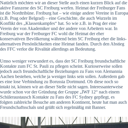
Natürlich möchten wir an dieser Stelle auch einen kurzen Blick auf die
aktive Fanszene des SC Freiburg werfen. Heimat der Freiburger Fans
ist die Nordtribüne. Freiburg hat – wie einige andere Vereine in Europa
(z.B. Prag oder Belgrad) – eine Geschichte, die auch Wurzeln im
Konflikt des „Klassenkampfes“ hat. So wie z.B. in Prag der eine
Verein der von Akademiker und der andere von Arbeitern war. In
Freiburg war der Freiburger FC wohl die Heimat der eher
konservativen Bevölkerung während beim SC Freiburg eher die links-
alternativen Persönlichkeiten eine Heimat fanden. Durch den Abstieg
des FFC verlor die Rivalität allerdings an Bedeutung.
Umso weniger verwundert es, dass der SC Freiburg freundschaftliche
Kontakte zum FC St. Pauli zu pflegen scheint. Kurioserweise sollen
jedoch auch freundschaftliche Beziehungen zu Fans von Alemannia
Aachen bestehen, welche ja weniger links sein sollen. Außerdem gab
es eine lose Verbindung zu Borussia Dortmund. Ob diese noch so
intakt ist, können wir an dieser Stelle nicht sagen. Interessanterweise
wurde schon vor der Gründung der Gruppe „IWF 12“ nach einem
Schüleraustausch Kontakte zu Fans des FC Sydney gepflegt, es
folgten zahlreiche Besuche am anderen Kontinent, heute hat man auch
Freundschaftsschals und grüßt sich regelmäßig mit Banner.