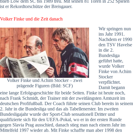
blieb Löw dem SC bis 1989 treu. Mit seinen 81 Toren in 252 Spielen
ist er Rekordtorschütze der Breisgauer.
Volker Finke und die Zeit danach
Wir springen nun
ins Jahr 1991.
Nachdem er 1990
den TSV Havelse
in die 2.
Bundesliga
geführt hatte,
wurde Volker
Finke von Achim
Stocker
Volker Finke und Achim Stocker – zwei
verpflichtet.
prägende Figuren (Bild: SCF)
Damit begann
eine lange Erfolgsgeschichte für beide Seiten. Finke ist heute noch,
nach Frank Schmidt, der Trainer mit der zweitlängsten Amtszeit im
deutschen Profifußball. Der Coach führte seinen Club bereits in seinem
2. Jahr in die Bundesliga und das als Tabellenerster. Im zweiten
Bundesligajahr wurde der Sport-Club sensationell Dritter und
qualifizierte sich für den UEFA-Pokal, wo er in der ersten Runde
gegen Slavia Prag ausschied, danach stieg man nach einem Jahr im
Mittelfeld 1997 wieder ab. Mit Finke schaffte man aber 1998 den