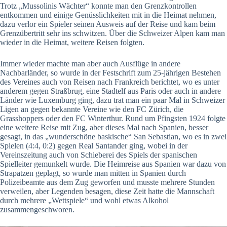
Trotz „Mussolinis Wächter“ konnte man den Grenzkontrollen
entkommen und einige Genüsslichkeiten mit in die Heimat nehmen,
dazu verlor ein Spieler seinen Ausweis auf der Reise und kam beim
Grenzübertritt sehr ins schwitzen. Über die Schweizer Alpen kam man
wieder in die Heimat, weitere Reisen folgten.
Immer wieder machte man aber auch Ausflüge in andere
Nachbarländer, so wurde in der Festschrift zum 25-jährigen Bestehen
des Vereines auch von Reisen nach Frankreich berichtet, wo es unter
anderem gegen Straßbrug, eine Stadtelf aus Paris oder auch in andere
Länder wie Luxemburg ging, dazu trat man ein paar Mal in Schweizer
Ligen an gegen bekannte Vereine wie den FC Zürich, die
Grasshoppers oder den FC Winterthur. Rund um Pfingsten 1924 folgte
eine weitere Reise mit Zug, aber dieses Mal nach Spanien, besser
gesagt, in das „wunderschöne baskische“ San Sebastian, wo es in zwei
Spielen (4:4, 0:2) gegen Real Santander ging, wobei in der
Vereinszeitung auch von Schieberei des Spiels der spanischen
Spielleiter gemunkelt wurde. Die Heimreise aus Spanien war dazu von
Strapatzen geplagt, so wurde man mitten in Spanien durch
Polizeibeamte aus dem Zug geworfen und musste mehrere Stunden
verweilen, aber Legenden besagen, diese Zeit hatte die Mannschaft
durch mehrere „Wettspiele“ und wohl etwas Alkohol
zusammengeschworen.