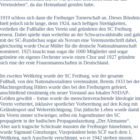
Vereinsleben“, da das Heimatland gerufen habe.
1919 schloss sich dann die Freiburger Turnerschaft an. Dieses Bündnis
hielt jedoch nicht lange, denn 1924, nach heftigen Streitigkeiten,
verließen die Fußballer den Verein und gründeten den SC Freiburg
erneut. Dabei spielte man weiterhin an der Schwarzwaldstraße und gab
mit der SC-Rundschau sogar als Novum eine Vereinszeitschrift dabei,
gleichzeitig wurde Oscar Müller für die deutsche Nationalmannschaft
nominiert. 1925 knackt man sogar die 1000 Mitglieder und sogar
gründete ein eigenes Orchester sowie einen Chor und 1927 gründete
sich eine der erste Frauenmannschaften in Deutschland.
Im zweiten Weltkrieg wurde der SC Freiburg, wie der gesamte
Fußball, von den Nationalsozialisten vereinnahmt. Bereits 1933 bei der
Machtergreifung Hitlers wurde dies bei den Freiburgern gefeiert,
anschließend einstimmig ein neuer Vorstand aus lokalen NSDAP-
Größen gewählt – fortan wurde die menschenverachtende Ideologie im
Verein verbreitet, inklusive sportlicher Vorbereitung auf den Krieg mit
Geländesport und Wehrertüchtigung. Das jüdische Leben wurde damit
im Verein immer schwieriger, selbst ein Jugendtrainer des SC
propagierte in der badischen Propagandazeitung „Der Alemanne“.
Aber auch tragische Schicksale mussten die Freiburger hinnehmen, so
wurde Sigmund Günzburger, Vizepräsident beim SCF nach dem 1.
Weltkrieg, nach Auschwitz verschleppt, wo er 1942 sterben musste.