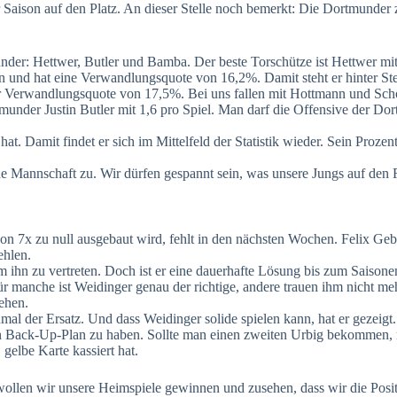
er Saison auf den Platz. An dieser Stelle noch bemerkt: Die Dortmunder 
nder: Hettwer, Butler und Bamba. Der beste Torschütze ist Hettwer mit
nd hat eine Verwandlungsquote von 16,2%. Damit steht er hinter Stefan
 Verwandlungsquote von 17,5%. Bei uns fallen mit Hottmann und Schönf
tmunder Justin Butler mit 1,6 pro Spiel. Man darf die Offensive der Dort
at. Damit findet er sich im Mittelfeld der Statistik wieder. Sein Prozen
de Mannschaft zu. Wir dürfen gespannt sein, was unsere Jungs auf den 
von 7x zu null ausgebaut wird, fehlt in den nächsten Wochen. Felix Geb
ehlen.
m ihn zu vertreten. Doch ist er eine dauerhafte Lösung bis zum Saison
Für manche ist Weidinger genau der richtige, andere trauen ihm nicht meh
gehen.
nunmal der Ersatz. Und dass Weidinger solide spielen kann, hat er gezei
inen Back-Up-Plan zu haben. Sollte man einen zweiten Urbig bekommen,
gelbe Karte kassiert hat.
 wollen wir unsere Heimspiele gewinnen und zusehen, dass wir die Positio