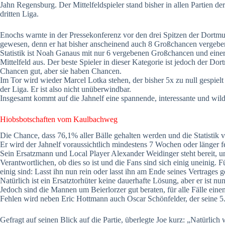
Jahn Regensburg. Der Mittelfeldspieler stand bisher in allen Partien d
dritten Liga.
Enochs warnte in der Pressekonferenz vor den drei Spitzen der Dortmu
gewesen, denn er hat bisher anscheinend auch 8 Großchancen vergeben u
Statistik ist Noah Ganaus mit nur 6 vergebenen Großchancen und einer
Mittelfeld aus. Der beste Spieler in dieser Kategorie ist jedoch der Dor
Chancen gut, aber sie haben Chancen.
Im Tor wird wieder Marcel Lotka stehen, der bisher 5x zu null gespielt h
der Liga. Er ist also nicht unüberwindbar.
Insgesamt kommt auf die Jahnelf eine spannende, interessante und wil
Hiobsbotschaften vom Kaulbachweg
Die Chance, dass 76,1% aller Bälle gehalten werden und die Statistik 
Er wird der Jahnelf voraussichtlich mindestens 7 Wochen oder länger f
Sein Ersatzmann und Local Player Alexander Weidinger steht bereit, u
Verantwortlichen, ob dies so ist und die Fans sind sich einig uneinig. 
einig sind: Lasst ihn nun rein oder lasst ihn am Ende seines Vertrages 
Natürlich ist ein Ersatztorhüter keine dauerhafte Lösung, aber er ist 
Jedoch sind die Mannen um Beierlorzer gut beraten, für alle Fälle e
Fehlen wird neben Eric Hottmann auch Oscar Schönfelder, der seine 5. 
Gefragt auf seinen Blick auf die Partie, überlegte Joe kurz: „Natürlich