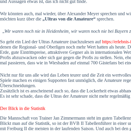
und Aussagen etwas ist, das ich nicht gut finde.
Wir könnten auch, mal wieder, über Alexander Meyer sprechen und wie
möchten kurz über die
„Ultras von die Amateure“
sprechen.
„
Wir waren noch nie in Heidenheim, wir waren noch nie bei Bayern z
So geht ein Lied der Ultras Amateure (nachzulesen auf
https://erlebnis
denen die Regional- und Oberligen noch mehr Wert hatten als heute. D
Erde, gute Eintrittspreise, attraktivere Gegner als in internationale
Profis abzuzwacken oder sich gar gegen die Profis zu stellen. Nein, e
mal passieren, dass wie in Wiesbaden auf einmal 700 Gästefans bei ei
Nicht nur für uns alle wird das Leben teurer und die Zeit ein wertvoll
Spiele machen es einigen Supporten fast unmöglich, die Amateure rege
Überschneidungen.
Zusätzlich ist es anscheinend auch so, dass die Lockerheit etwas abh
Es ist sehr schade, dass die Ultras der Amateure nicht mehr regelmäßi
Der Blick in die Statistik
Die Mannschaft von Trainer Jan Zimmermann steht im guten Tabellenmitt
Blickt man auf die Statistik, so ist der BVB II Tabellenführer in ein
mit Freiburg II die meisten in der laufenden Saison. Und auch bei den