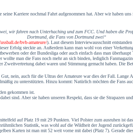
 seine Karriere nochmal Fahrt aufgenommen hat. Aber wir haben uns f
wei, wir fahren nach Unterhaching und zum FCC. Und haben die Profis s
Dortmund, die Fans von Dortmund zwei“
-fussball.de/bvb-amateure/
). Laut diesem Interviewausschnitt entstanden
ieser Erfolg steckte an. Außerdem kann man wohl von einer Verkettung
n Wettbewerben oder der Bundesliga oder auch einfach dass man überhau
her wollte man die Fans noch mehr an sich binden, lediglich Fanmagazi
ner Zweitvertretung dabei waren und Stimmung gemacht haben. Die Beton
es Gut, nein, auch für die Ultras der Amateure war dies der Fall. Lang
lmäßig zu unterstützten. Hinzu kommt: Natürlich möchten die Fans auc
anden gekommen ist.
g dabei sind. Aber sie haben unseren Respekt, dass sie die Strapazen 
elfeld auf Platz 19 mit 29 Punkten. Viel Polster zum ausruhen ist das
er unrühmlichen Statistik, was wohl auf die Wildheit der Jugend zurüc
 gelben Karten ist man mit 52 weit vorne mit dabei (Platz 7). Gerade d