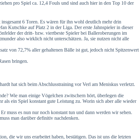
ziehen pro Spiel ca. 12,4 Fouls und sind auch hier in den Top 10 der
 insgesamt 6 Toren. Es wären für ihn wohl deutlich mehr drin
 Kutschke auf Platz 2 in der Liga. Der erste Jahnspieler in dieser
elder der dritt- bzw. viertbeste Spieler bei Balleroberungen im
munder also wirklich nicht unterschätzen. Ja, sie nutzen nicht alle
tsatz von 72,7% aller gehaltenen Bälle ist gut, jedoch nicht Spitzenwert
Rasen bringen.
hardt hat sich beim Abschlusstraining vor Verl am Meniskus verletzt.
ende? Wie man einige Vögelchen zwitschern hört, überlegen die
r als ein Spiel konstant gute Leistung zu. Worin sich aber alle wieder
gt. Er muss es nun nur noch konstant tun und dann werden wir sehen.
 muss man darüber definitiv nachdenken.
n, die wir uns erarbeitet haben, bestätigen. Das ist uns die letzten