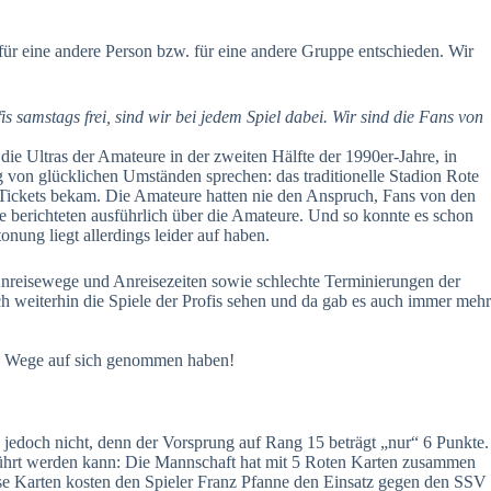
ür eine andere Person bzw. für eine andere Gruppe entschieden. Wir
amstags frei, sind wir bei jedem Spiel dabei. Wir sind die Fans von
 die Ultras der Amateure in der zweiten Hälfte der 1990er-Jahre, in
 von glücklichen Umständen sprechen: das traditionelle Stadion Rote
pt Tickets bekam. Die Amateure hatten nie den Anspruch, Fans von den
ne berichteten ausführlich über die Amateure. Und so konnte es schon
ung liegt allerdings leider auf haben.
e Anreisewege und Anreisezeiten sowie schlechte Terminierungen der
h weiterhin die Spiele der Profis sehen und da gab es auch immer mehr
und Wege auf sich genommen haben!
 jedoch nicht, denn der Vorsprung auf Rang 15 beträgt „nur“ 6 Punkte.
kgeführt werden kann: Die Mannschaft hat mit 5 Roten Karten zusammen
iese Karten kosten den Spieler Franz Pfanne den Einsatz gegen den SSV