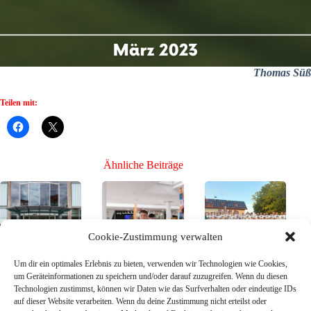
Thomas Süß
Teilen mit:
Ähnliche Beiträge
Cookie-Zustimmung verwalten
Um dir ein optimales Erlebnis zu bieten, verwenden wir Technologien wie Cookies,
Der Kader des
Bühne frei für die
Mission Toto-
um Geräteinformationen zu speichern und/oder darauf zuzugreifen. Wenn du diesen
SSV Jahn für die
Neuen, Teil 3 –
Pokal – SG
Technologien zustimmst, können wir Daten wie das Surfverhalten oder eindeutige IDs
neue Saison –
die Neuzugänge
Breitenberg/Sonn
auf dieser Website verarbeiten. Wenn du deine Zustimmung nicht erteilst oder
reicht es, um oben
26/27
en