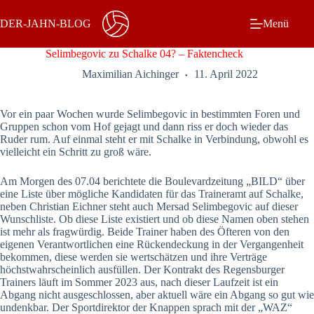
Zum
Inhalt
DER-JAHN-BLOG
Menü
springen
Selimbegovic zu Schalke 04? – Faktencheck
Maximilian Aichinger
11. April 2022
Vor ein paar Wochen wurde Selimbegovic in bestimmten Foren und
Gruppen schon vom Hof gejagt und dann riss er doch wieder das
Ruder rum. Auf einmal steht er mit Schalke in Verbindung, obwohl es
vielleicht ein Schritt zu groß wäre.
Am Morgen des 07.04 berichtete die Boulevardzeitung „BILD“ über
eine Liste über mögliche Kandidaten für das Traineramt auf Schalke,
neben Christian Eichner steht auch Mersad Selimbegovic auf dieser
Wunschliste. Ob diese Liste existiert und ob diese Namen oben stehen
ist mehr als fragwürdig. Beide Trainer haben des Öfteren von den
eigenen Verantwortlichen eine Rückendeckung in der Vergangenheit
bekommen, diese werden sie wertschätzen und ihre Verträge
höchstwahrscheinlich ausfüllen. Der Kontrakt des Regensburger
Trainers läuft im Sommer 2023 aus, nach dieser Laufzeit ist ein
Abgang nicht ausgeschlossen, aber aktuell wäre ein Abgang so gut wie
undenkbar. Der Sportdirektor der Knappen sprach mit der „WAZ“