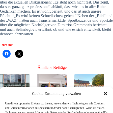
über die aktuellen Diskussionen: „Es steht noch nicht fest. Das zeigt,
dass es ganz, ganz professionell abläuft, dass wir uns in aller Ruhe
Gedanken machen. Es ist wohlüberlegt, und das ist auch unsere
Pflicht. “„Es wird keinen Schnellschuss geben.“ Neben der „Bild“ und
der „WAZ“ hatten auch Transfermarkt.de, Sportbuzzer.de und Sport.de
über die möglichen Nachfolger von Dimitrios Grammozis berichtet
und auch Selimbegovic erwähnt, ob und wie es sich entwickelt, bleibt
dennoch abzuwarten.
Teilen mit:
Ähnliche Beiträge
Cookie-Zustimmung verwalten
Um dir ein optimales Erlebnis zu bieten, verwenden wir Technologien wie Cookies,
Der Kader des
Bühne frei für die
Mission Toto-
um Geräteinformationen zu speichern und/oder darauf zuzugreifen. Wenn du diesen
SSV Jahn für die
Neuen, Teil 3 –
Pokal – SG
Technologien zustimmst, können wir Daten wie das Surfverhalten oder eindeutige IDs