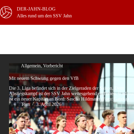
Zum
Inhalt
DER-JAHN-BLOG
springen
Alles rund um den SSV Jahn
Schlagwort
Stuttgarter Kickers
Allgemein
,
Vorbericht
Mit neuem Schwung gegen den VfB
Die 3. Liga befindet sich in der Zielgeraden der Saison. Dem
Abstiegskampf ist der SSV Jahn weitesgehend entflohen. Und nu
ist ein neuer Kapitän an Bord: Sascha Hildmann (Foto: Gatzka)
Tom
3. April 2026