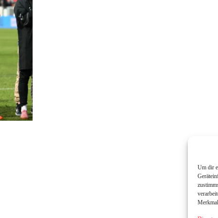
Um dir e
Gerätein
zustimms
verarbei
Merkmale