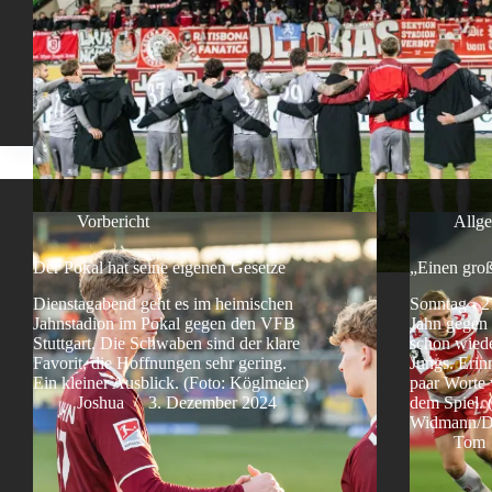
Vorbericht
Allg
Der Pokal hat seine eigenen Gesetze
„Einen gro
Dienstagabend geht es im heimischen
Sonntag - 2
Jahnstadion im Pokal gegen den VFB
Jahn gegen
Stuttgart. Die Schwaben sind der klare
schon wiede
Favorit, die Hoffnungen sehr gering.
Jungs. Erin
Ein kleiner Ausblick. (Foto: Köglmeier)
paar Worte 
Joshua
3. Dezember 2024
dem Spiel. 
Widmann/
Tom