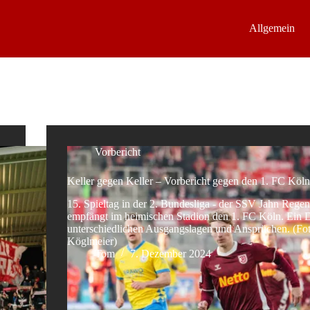
Allgemein
Vorbericht
Keller gegen Keller – Vorbericht gegen den 1. FC Köln
15. Spieltag in der 2. Bundesliga - der SSV Jahn Rege
n
empfängt im heimischen Stadion den 1. FC Köln. Ein D
unterschiedlichen Ausgangslagen und Ansprüchen. (Fot
Köglmeier)
Tom
7. Dezember 2024