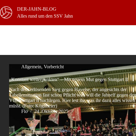
Zum
Inhalt
DER-JAHN-BLOG
springen
Alles rund um den SSV Jahn
Schlagwort
Stuttgart
Allgemein
,
Vorbericht
„Konstant weiterpunkten“ – Mit neuem Mut gegen Stuttgart II
Nach dem erlösenden Sieg gegen Havelse, der angesichts der
Tabellensituation fast schon Pflicht war, will die Jahnelf gegen de
VfB Stuttgart II nachlegen. Hier lest ihr, was ihr dazu alles wissen
müsst. (Foto: Köglmeier)
Flo
24. Oktober 2025