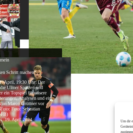
emein
ßen Schritt machen“
1. April, 19:30 Uhr: Der
 die Ulmer Spatzen und
r ein Topspiel für unsere
nerungen, Analysen und ein
von Marco Grüttner vor
(Foto: Foto: Sebastian
DFB)
19. April 2024
Um dir e
Gerätein
zustimms