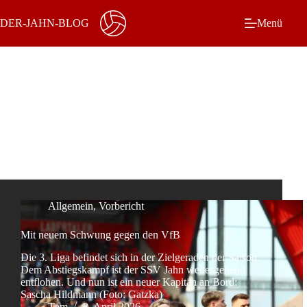
Zum
Inhalt
DER-JAHN-BLOG
Menü
springen
Schlagwort
Stuttgart II
Allgemein
,
Vorbericht
Mit neuem Schwung gegen den VfB
Die 3. Liga befindet sich in der Zielgeraden der Saison.
Dem Abstiegskampf ist der SSV Jahn weitesgehend
entflohen. Und nun ist ein neuer Kapitän an Bord:
Sascha Hildmann (Foto: Gatzka)
Tom
3. April 2026