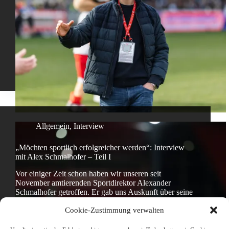
Allgemein
,
Interview
„Möchten sportlich erfolgreicher werden“: Interview
mit Alex Schmalhofer – Teil I
Vor einiger Zeit schon haben wir unseren seit
November amtierenden Sportdirektor Alexander
Schmalhofer getroffen. Er gab uns Auskunft über seine
ersten Monate beim Jahn, seine bisherige Karriere und
Cookie-Zustimmung verwalten
seine Kriterien bei der Kaderplanung. (Foto:
Köglmeier)
Flo
4. Mai 2026