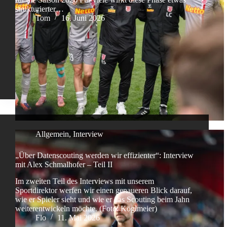
strukturierter…
Tom
16. Juni 2026
Allgemein
,
Interview
„Über Datenscouting werden wir effizienter“: Interview
mit Alex Schmalhofer – Teil II
Im zweiten Teil des Interviews mit unserem
Sportdirektor werfen wir einen genaueren Blick darauf,
wie er Spieler sieht und wie er das Scouting beim Jahn
weiterentwickeln möchte. (Foto: Köglmeier)
Flo
11. Mai 2026