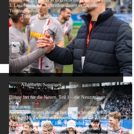
3. Liga hinein hat. Außerdem dauert es bis zum
Trainingsauftakt…
Tom
21. Juni 2026
Allgemein
,
Sonstiges
Bühne frei für die Neuen, Teil 1 – die Neuzugänge
26/27
Als ich mit diesem Beitrag beginne, schreiben wir den
15.06.2026. Zu diesem Zeitpunkt arbeitet die Abteilung
Kaderplanung des SSV Jahn Regensburg um
Alexander Schmalhofer bereits fleißig am neuen Kader
für die Saison 2026 Für viele wirkt diese Phase etwas