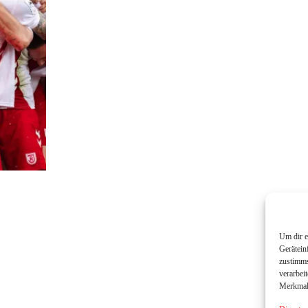
Um dir e
Gerätein
zustimms
verarbei
Merkmale