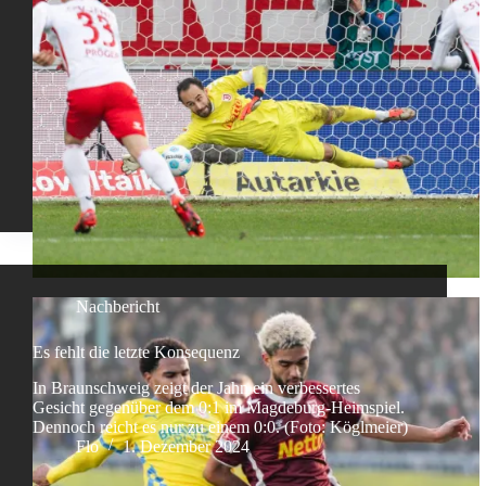
Nachbericht
Es fehlt die letzte Konsequenz
In Braunschweig zeigt der Jahn ein verbessertes
Gesicht gegenüber dem 0:1 im Magdeburg-Heimspiel.
Dennoch reicht es nur zu einem 0:0. (Foto: Köglmeier)
Flo
1. Dezember 2024