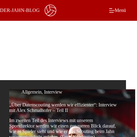
Zum
Inhalt
DER-JAHN-BLOG
Menü
springen
Schlagwort
NLZ
Allgemein
,
Interview
„Über Datenscouting werden wir effizienter“: Interview
mit Alex Schmalhofer – Teil II
Im zweiten Teil des Interviews mit unserem
Sportdirektor werfen wir einen genaueren Blick darauf,
wie er Spieler sieht und wie er das Scouting beim Jahn
weiterentwickeln möchte. (Foto: Köglmeier)