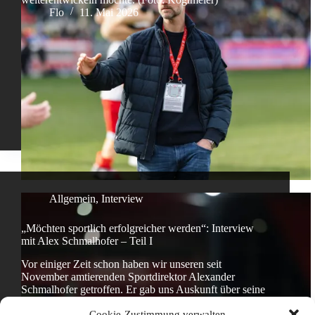
Flo
11. Mai 2026
Allgemein
,
Interview
„Möchten sportlich erfolgreicher werden“: Interview
mit Alex Schmalhofer – Teil I
Vor einiger Zeit schon haben wir unseren seit
November amtierenden Sportdirektor Alexander
Schmalhofer getroffen. Er gab uns Auskunft über seine
ersten Monate beim Jahn, seine bisherige Karriere und
Cookie-Zustimmung verwalten
seine Kriterien bei der Kaderplanung. (Foto: