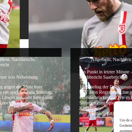
emein
,
Nachbericht
,
Allgemein
,
Nachberic
richt
Ein Punkt in letzter Minute 
ure von Nebelsburg
Nachbericht Saarbrücken
eg gegen die Münchner
10. Spieltag der Drittligasai
ein spiel, was ein Sonntag.
SSV Jahn Regensburg trat g
n Löwen gezähmt haben und
FC Saarbrücken an. Wie es l
t noch gibt für euch im
Stimmen zum Spiel lest ihr h
.
Köglmeier)
ua
12. November 2025
Tom
4. Oktober 2
Um dir e
Gerätein
zustimms