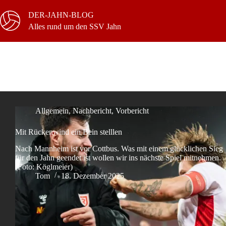
Zum
Inhalt
DER-JAHN-BLOG
springen
Alles rund um den SSV Jahn
Schlagwort
Michael
Allgemein
,
Nachbericht
,
Vorbericht
Mit Rückenwind ein Bein stelllen
Nach Mannheim ist vor Cottbus. Was mit einem glücklichen Sieg
für den Jahn geendet ist wollen wir ins nächste Spiel mitnehmen.
(Foto: Köglmeier)
Tom
18. Dezember 2025