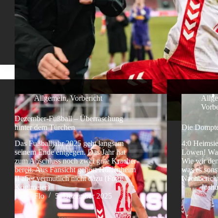
Allgemein
,
Vorbericht
Allg
Vorbe
Dezember-Fußball – Überraschung
hinter dem Türchen
Die Dompte
Das Fußballjahr 2025 geht langsam
4:0 Heimsi
seinem Ende entgegen. Das Jahr hat
Löwen! Was 
zum Abschluss noch zwei gute Kracher
Wie wir de
bereit. Aus Fansicht gehört Hoffenheim
was es sons
II aber vermutlich nicht dazu (Foto:
Nachbericht
Köglmeier)
Josh
Flo
5. Dezember 2025