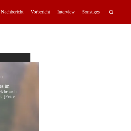
Nachbericht
Vorbericht
Interview
Sonstiges
im
es im
lche sich
. (Foto: