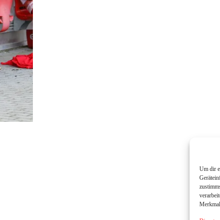
Um dir e
Gerätein
zustimms
verarbei
Merkmale