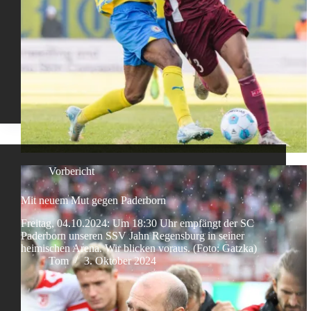
Vorbericht
Mit neuem Mut gegen Paderborn
Freitag, 04.10.2024: Um 18:30 Uhr empfängt der SC
Paderborn unseren SSV Jahn Regensburg in seiner
heimischen Arena. Wir blicken voraus. (Foto: Gatzka)
Tom
3. Oktober 2024