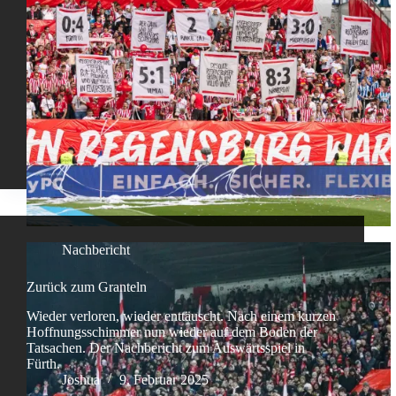
Nachbericht
Zurück zum Granteln
Wieder verloren, wieder enttäuscht. Nach einem kurzen
Hoffnungsschimmer nun wieder auf dem Boden der
Tatsachen. Der Nachbericht zum Auswärtsspiel in
Fürth.
Joshua
9. Februar 2025