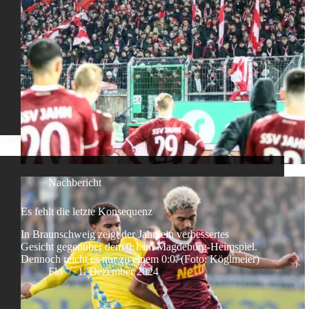
Nachbericht
Es fehlt die letzte Konsequenz
In Braunschweig zeigt der Jahn ein verbessertes
Gesicht gegenüber dem 0:1 im Magdeburg-Heimspiel.
Dennoch reicht es nur zu einem 0:0. (Foto: Köglmeier)
Flo
1. Dezember 2024