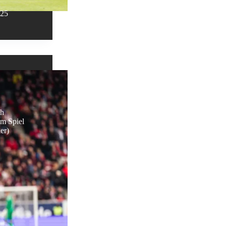
025
ch
em Spiel
er)