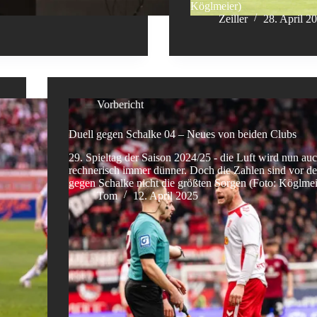
Köglmeier)
Zeiller
28. April 2
Vorbericht
Duell gegen Schalke 04 – Neues von beiden Clubs
29. Spieltag der Saison 2024/25 - die Luft wird nun au
rechnerisch immer dünner. Doch die Zahlen sind vor d
gegen Schalke nicht die größten Sorgen (Foto: Köglmei
Tom
12. April 2025