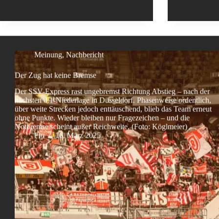
Meinung
,
Nachbericht
Der Zug hat keine Bremse
Der SSV-Express rast ungebremst Richtung Abstieg – nach der
nächsten 0:1-Niederlage in Düsseldorf. Phasenweise ordentlich,
über weite Strecken jedoch enttäuschend, blieb das Team erneut
ohne Punkte. Wieder bleiben nur Fragezeichen – und die
Notbremse scheint außer Reichweite. (Foto: Köglmeier)
Flo
16. März 2025