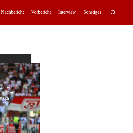
Nachbericht
Vorbericht
Interview
Sonstiges
ison war
eit. Der
atzka)