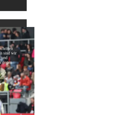
Schritten
n sind wir
e und
r gegen