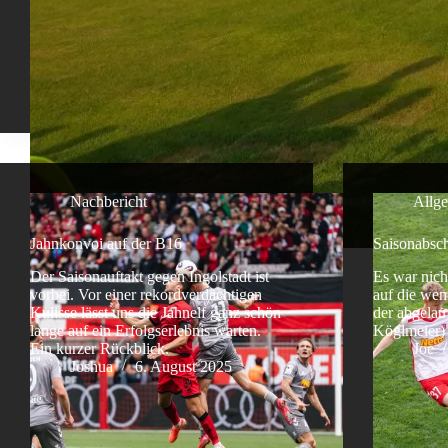
Nachbericht
Allg
Jahnkonvoi auf der B16
Saisonabsch
Der Saisonauftakt gegen Ingolstadt ist
Es war nich
vorbei. Vor einer rekordverdächtigen
auf die we
Kulisse lässt uns die Jahnelf ganz schön
der abgelau
lange auf ein Erfolgserlebnis warten.
Köglmeier)
Ein kurzer Rückblick.
Joe
Joshua
6. August 2025