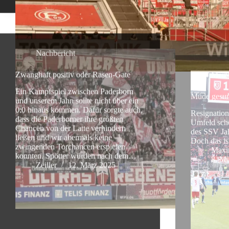
Nachbericht
Mein
Zwanghaft positiv oder Rasen-Gate
Müde gesu
Ein Kampfspiel zwischen Paderborn
Resignation 
und unserem Jahn sollte nicht über ein
Umfeld sche
0:0 hinaus kommen. Dafür sorgte auch,
des SSV Ja
dass die Paderborner ihre größten
Doch das is
Chancen von der Latte verhindern
Maxim
ließen und wir abermals keine
8. M
zwingenden Torchancen erspielen
konnten. Spötter würden nach dem…
Zeiller
12. März 2025