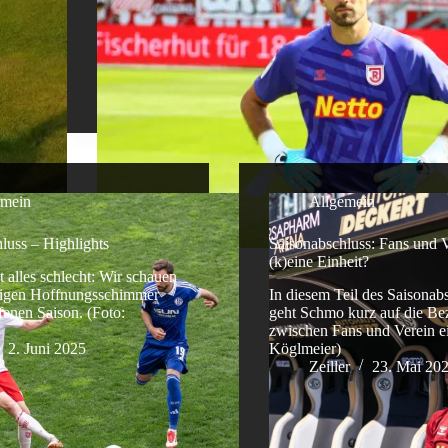
emein
Allgemein
luss – Highlights
Saisonabschluss: Fans und V
(k)eine Einheit?
t alles schlecht: Wir schauen
nigen Hoffnungsschimmer
In diesem Teil des Saisonab
fenen Saison. (Foto:
geht Schmo kurz auf die Be
zwischen Fans und Verein ei
2. Juni 2025
Köglmeier)
Zeiller
23. Mai 20