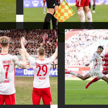
bericht
Allgemein
,
Vorberich
der Anfang vom Vielleicht
Der Traum wird ein Traum b
1 wirkte alles wie zuletzt –
Sonntag, der 30.03.2025. 
en, verloren. Doch der Jahn
Jahn empfängt den 1. FC N
piel, schlägt Nürnberg 2:1
heimischen Jahnstadion. De
ck. Noch nicht gerettet, aber
Fiebertraum, den diese Saison
Leben. (Foto: Köglmeier)
begann spätestens im Hinspi
ilian Aichinger
den Club. (Foto: Köglmeier
März 2025
Tom
29. März 202