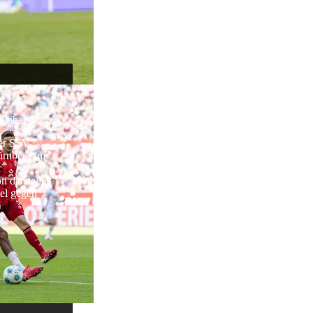
t
leiben
Der SSV
ürnberg im
r
 darstellt,
el gegen
)
5