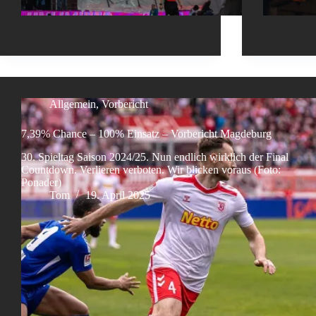
Allgemein
,
Vorbericht
7,39% Chance – 100% Einsatz – Vorbericht Magdeburg
30. Spieltag Saison 2024/25. Nun endlich wirklich der Final
Countdown. Verlieren verboten. Wir blicken voraus (Foto:
Ponader)
Tom
19. April 2025