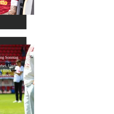
tung Sonntag
orbei. Und
er Blick
rainer.