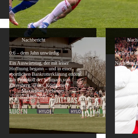
Nachbericht
Nach
0:6 – dem Jahn unwürdig
Vielleicht 
Ein Auswärtstag, der mit leiser
Nach dem 0:
Hoffnung begann – und in einer
fahrig, off
sportlichen Bankrotterklärung endete.
dreht das S
Ein Protokoll der Schmach von
und ist zurü
Elversberg. (Foto: Köglmeier)
wieder am 
Maximilian Aichinger
Maxim
7. April 2025
30. 