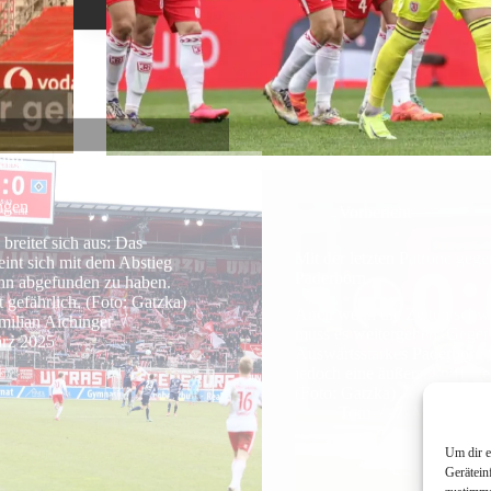
ung
Vorbericht
ngen
Mit der letzten Patrone gege
Paderborn
breitet sich aus: Das
int sich mit dem Abstieg
Auch wenn die Zeiten schwe
hn abgefunden zu haben.
muss es weitergehen. Gegen
t gefährlich. (Foto: Gatzka)
Auswärtsstarkes Paderborn 
ilian Aichinger
jedoch eine äußerst knifflig
ärz 2025
(Foto: Gatzka)
Tom
7. März 2025
Um dir e
Gerätein