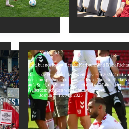
Nachbericht
Last, but not least – Bericht Karlsruhe und Blick Rich
Das letzte Heimspiel der Zweitligasaison 2024/25 ist v
s
der Jahn spielt noch mal auf - oder so ähnlich. Ein kurz
aufs Spiel, die Stimmen danach und den "alten" neuen T
Außerdem schauen wir Richtung Sonntag.
Joshua
15. Mai 2025