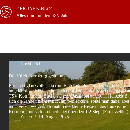
Zum
Inhalt
DER-JAHN-BLOG
springen
Alles rund um den SSV Jahn
Schlagwort
Fußball
Nachbericht
Die Hürde Kornburg genommen
Ein nicht glanzvoller, aber im Endeffekt doch in der Summe
ungefährdeter Sieg, sollte nach dem Toto-Pokal Spiel gegen den
TSV Kornburg zu Buche stehen. Das dabei gerade in Halbzeit 1
sich die Jahnelf nicht mit Ruhm bekleckerte, sollte man dabei aber
nicht verschweigen. Flo nahm die kleine Reise in das fränkische
Kornburg auf sich und berichtet über den 1:2 Sieg. (Foto: Zeiller)
Zeiller
14. August 2025