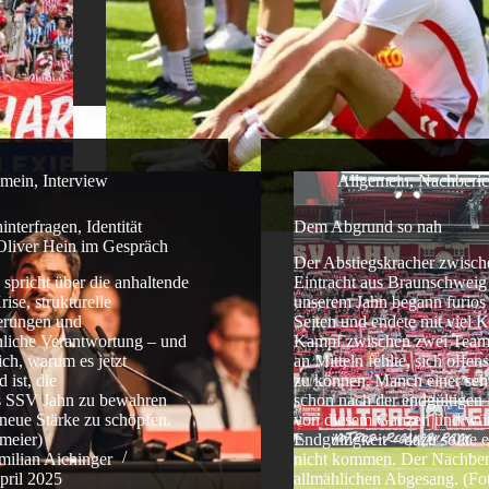
emein
,
Interview
Allgemein
,
Nachberic
interfragen, Identität
Dem Abgrund so nah
Oliver Hein im Gespräch
Der Abstiegskracher zwisch
 spricht über die anhaltende
Eintracht aus Braunschweig
rise, strukturelle
unserem Jahn begann furios
erungen und
Seiten und endete mit viel 
nliche Verantwortung – und
Kampf zwischen zwei Teams
ich, warum es jetzt
an Mitteln fehlte, sich offens
 ist, die
zu können. Manch einer sehn
es SSV Jahn zu bewahren
schon nach der endgültigen
 neue Stärke zu schöpfen.
von diesem Ganzen und wün
meier)
Endgültigkeit – dazu sollte 
ilian Aichinger
nicht kommen. Der Nachber
pril 2025
allmählichen Abgesang. (Fo