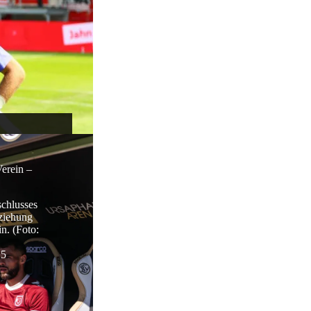
erein –
schlusses
ziehung
n. (Foto:
25