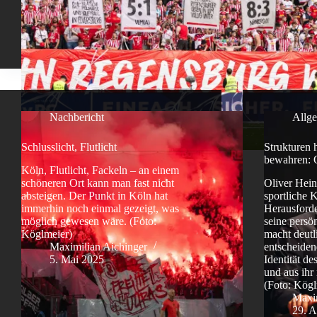
Nachbericht
Allg
Schlusslicht, Flutlicht
Strukturen h
bewahren: 
Köln, Flutlicht, Fackeln – an einem
schöneren Ort kann man fast nicht
Oliver Hein
absteigen. Der Punkt in Köln hat
sportliche K
immerhin noch einmal gezeigt, was
Herausford
möglich gewesen wäre. (Foto:
seine persö
Köglmeier)
macht deutl
Maximilian Aichinger
entscheidend
5. Mai 2025
Identität d
und aus ihr
(Foto: Kögl
Maxim
29. A