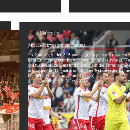
Vorbericht
Mit „Glück“ gegen die Fortuna
26. Spieltag in der 2. Bundesliga. Es geht mit rasanten 
dem Ende entgegen. Im wahrsten Sinne des Wortes. Nu
in Düsseldorf zu Gast und blicken auf die Torhüterfrag
schneiden die Thematik um die Derbychoreo der Kölne
ebenjene Fortuna an. (Foto: Gatzka)
Joshua
15. März 2025