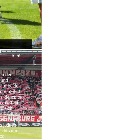
ht
en der
 und
 auf beiden
Krampf und
, denen es
iv entfalten
t sich
 Erlösung
scht sich
es jedoch
icht zum
to: