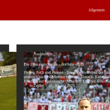
Allgemein
Nachbericht
Die Fans marschieren – der Jahn stürzt
Pleiten, Pech und Pannen - Das erste Heimspiel der Sa
praktisch nach elf Minuten verloren. Danach: Ratlosigk
Jahnblog auf Spurensuche (Mitarbeit: Leander, Foto: G
Zeiller
11. August 2025