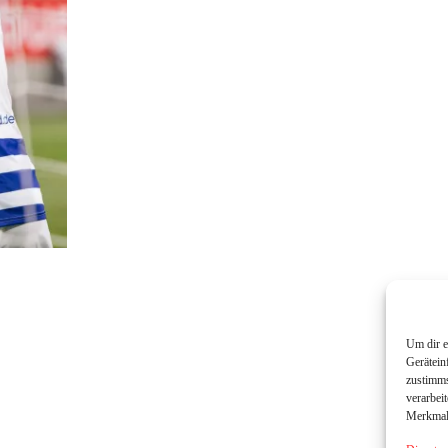
Um dir e
Gerätein
zustimms
verarbei
Merkmale