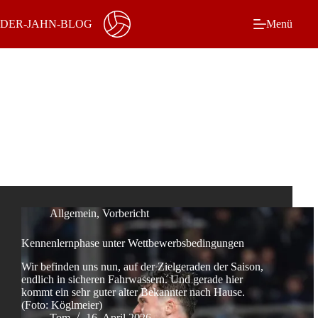
Zum
Inhalt
DER-JAHN-BLOG
Menü
springen
Schlagwort
Alemannia
Allgemein
,
Vorbericht
Kennenlernphase unter Wettbewerbsbedingungen
Wir befinden uns nun, auf der Zielgeraden der Saison,
endlich in sicheren Fahrwassern. Und gerade hier
kommt ein sehr guter alter Bekannter nach Hause.
(Foto: Köglmeier)
Tom
16. April 2026