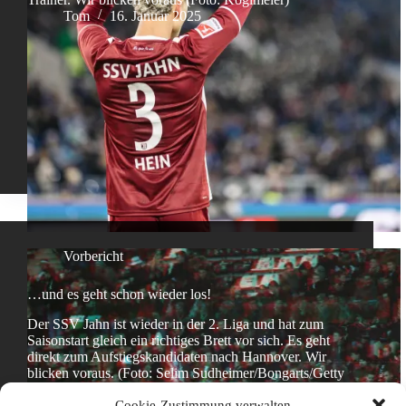
Tom
16. Januar 2025
Vorbericht
…und es geht schon wieder los!
Der SSV Jahn ist wieder in der 2. Liga und hat zum
Saisonstart gleich ein richtiges Brett vor sich. Es geht
direkt zum Aufstiegskandidaten nach Hannover. Wir
blicken voraus. (Foto: Selim Sudheimer/Bongarts/Getty
Images)
Cookie-Zustimmung verwalten
Flo
30. Juli 2024