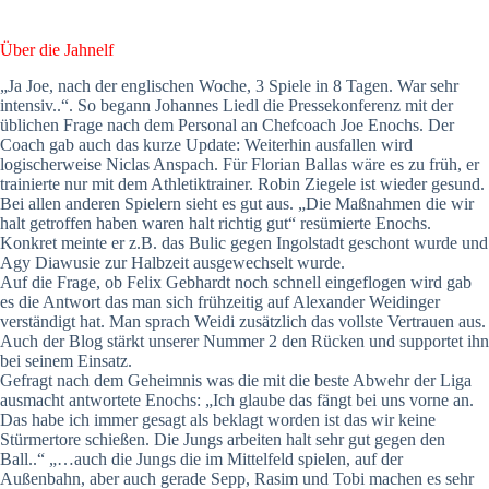
Über die Jahnelf
„Ja Joe, nach der englischen Woche, 3 Spiele in 8 Tagen. War sehr
intensiv..“. So begann Johannes Liedl die Pressekonferenz mit der
üblichen Frage nach dem Personal an Chefcoach Joe Enochs. Der
Coach gab auch das kurze Update: Weiterhin ausfallen wird
logischerweise Niclas Anspach. Für Florian Ballas wäre es zu früh, er
trainierte nur mit dem Athletiktrainer. Robin Ziegele ist wieder gesund.
Bei allen anderen Spielern sieht es gut aus. „Die Maßnahmen die wir
halt getroffen haben waren halt richtig gut“ resümierte Enochs.
Konkret meinte er z.B. das Bulic gegen Ingolstadt geschont wurde und
Agy Diawusie zur Halbzeit ausgewechselt wurde.
Auf die Frage, ob Felix Gebhardt noch schnell eingeflogen wird gab
es die Antwort das man sich frühzeitig auf Alexander Weidinger
verständigt hat. Man sprach Weidi zusätzlich das vollste Vertrauen aus.
Auch der Blog stärkt unserer Nummer 2 den Rücken und supportet ihn
bei seinem Einsatz.
Gefragt nach dem Geheimnis was die mit die beste Abwehr der Liga
ausmacht antwortete Enochs: „Ich glaube das fängt bei uns vorne an.
Das habe ich immer gesagt als beklagt worden ist das wir keine
Stürmertore schießen. Die Jungs arbeiten halt sehr gut gegen den
Ball..“ „…auch die Jungs die im Mittelfeld spielen, auf der
Außenbahn, aber auch gerade Sepp, Rasim und Tobi machen es sehr