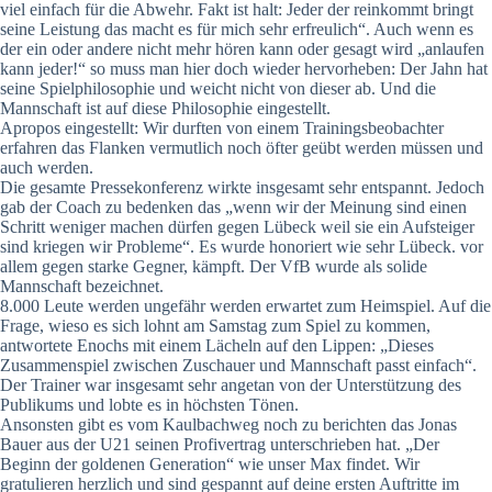
viel einfach für die Abwehr. Fakt ist halt: Jeder der reinkommt bringt
seine Leistung das macht es für mich sehr erfreulich“. Auch wenn es
der ein oder andere nicht mehr hören kann oder gesagt wird „anlaufen
kann jeder!“ so muss man hier doch wieder hervorheben: Der Jahn hat
seine Spielphilosophie und weicht nicht von dieser ab. Und die
Mannschaft ist auf diese Philosophie eingestellt.
Apropos eingestellt: Wir durften von einem Trainingsbeobachter
erfahren das Flanken vermutlich noch öfter geübt werden müssen und
auch werden.
Die gesamte Pressekonferenz wirkte insgesamt sehr entspannt. Jedoch
gab der Coach zu bedenken das „wenn wir der Meinung sind einen
Schritt weniger machen dürfen gegen Lübeck weil sie ein Aufsteiger
sind kriegen wir Probleme“. Es wurde honoriert wie sehr Lübeck. vor
allem gegen starke Gegner, kämpft. Der VfB wurde als solide
Mannschaft bezeichnet.
8.000 Leute werden ungefähr werden erwartet zum Heimspiel. Auf die
Frage, wieso es sich lohnt am Samstag zum Spiel zu kommen,
antwortete Enochs mit einem Lächeln auf den Lippen: „Dieses
Zusammenspiel zwischen Zuschauer und Mannschaft passt einfach“.
Der Trainer war insgesamt sehr angetan von der Unterstützung des
Publikums und lobte es in höchsten Tönen.
Ansonsten gibt es vom Kaulbachweg noch zu berichten das Jonas
Bauer aus der U21 seinen Profivertrag unterschrieben hat. „Der
Beginn der goldenen Generation“ wie unser Max findet. Wir
gratulieren herzlich und sind gespannt auf deine ersten Auftritte im