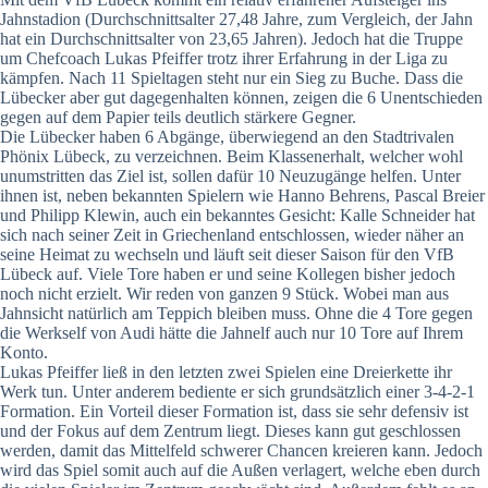
Jahnstadion (Durchschnittsalter 27,48 Jahre, zum Vergleich, der Jahn
hat ein Durchschnittsalter von 23,65 Jahren). Jedoch hat die Truppe
um Chefcoach Lukas Pfeiffer trotz ihrer Erfahrung in der Liga zu
kämpfen. Nach 11 Spieltagen steht nur ein Sieg zu Buche. Dass die
Lübecker aber gut dagegenhalten können, zeigen die 6 Unentschieden
gegen auf dem Papier teils deutlich stärkere Gegner.
Die Lübecker haben 6 Abgänge, überwiegend an den Stadtrivalen
Phönix Lübeck, zu verzeichnen. Beim Klassenerhalt, welcher wohl
unumstritten das Ziel ist, sollen dafür 10 Neuzugänge helfen. Unter
ihnen ist, neben bekannten Spielern wie Hanno Behrens, Pascal Breier
und Philipp Klewin, auch ein bekanntes Gesicht: Kalle Schneider hat
sich nach seiner Zeit in Griechenland entschlossen, wieder näher an
seine Heimat zu wechseln und läuft seit dieser Saison für den VfB
Lübeck auf. Viele Tore haben er und seine Kollegen bisher jedoch
noch nicht erzielt. Wir reden von ganzen 9 Stück. Wobei man aus
Jahnsicht natürlich am Teppich bleiben muss. Ohne die 4 Tore gegen
die Werkself von Audi hätte die Jahnelf auch nur 10 Tore auf Ihrem
Konto.
Lukas Pfeiffer ließ in den letzten zwei Spielen eine Dreierkette ihr
Werk tun. Unter anderem bediente er sich grundsätzlich einer 3-4-2-1
Formation. Ein Vorteil dieser Formation ist, dass sie sehr defensiv ist
und der Fokus auf dem Zentrum liegt. Dieses kann gut geschlossen
werden, damit das Mittelfeld schwerer Chancen kreieren kann. Jedoch
wird das Spiel somit auch auf die Außen verlagert, welche eben durch