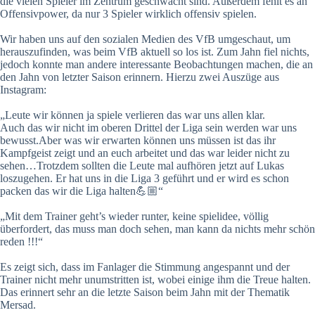
die vielen Spieler im Zentrum geschwächt sind. Außerdem fehlt es an
Offensivpower, da nur 3 Spieler wirklich offensiv spielen.
Wir haben uns auf den sozialen Medien des VfB umgeschaut, um
herauszufinden, was beim VfB aktuell so los ist. Zum Jahn fiel nichts,
jedoch konnte man andere interessante Beobachtungen machen, die an
den Jahn von letzter Saison erinnern. Hierzu zwei Auszüge aus
Instagram:
„Leute wir können ja spiele verlieren das war uns allen klar.
Auch das wir nicht im oberen Drittel der Liga sein werden war uns
bewusst.Aber was wir erwarten können uns müssen ist das ihr
Kampfgeist zeigt und an euch arbeitet und das war leider nicht zu
sehen…Trotzdem sollten die Leute mal aufhören jetzt auf Lukas
loszugehen. Er hat uns in die Liga 3 geführt und er wird es schon
packen das wir die Liga halten💪🏼“
„Mit dem Trainer geht’s wieder runter, keine spielidee, völlig
überfordert, das muss man doch sehen, man kann da nichts mehr schön
reden !!!“
Es zeigt sich, dass im Fanlager die Stimmung angespannt und der
Trainer nicht mehr unumstritten ist, wobei einige ihm die Treue halten.
Das erinnert sehr an die letzte Saison beim Jahn mit der Thematik
Mersad.