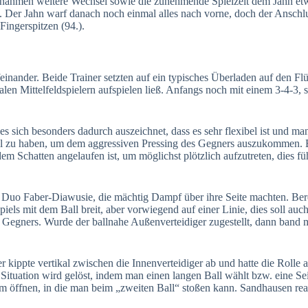
 nahmen weitere Wechsel sowie die zunehmende Spielzeit dem Jahn etw
 Der Jahn warf danach noch einmal alles nach vorne, doch der Anschluss
ingerspitzen (94.).
nander. Beide Trainer setzten auf ein typisches Überladen auf den Fl
n Mittelfeldspielern aufspielen ließ. Anfangs noch mit einem 3-4-3, se
 sich besonders dadurch auszeichnet, dass es sehr flexibel ist und ma
ll zu haben, um dem aggressiven Pressing des Gegners auszukommen. B
em Schatten angelaufen ist, um möglichst plötzlich aufzutreten, dies fü
as Duo Faber-Diawusie, die mächtig Dampf über ihre Seite machten. Bere
els mit dem Ball breit, aber vorwiegend auf einer Linie, dies soll auc
des Gegners. Wurde der ballnahe Außenverteidiger zugestellt, dann ban
ippte vertikal zwischen die Innenverteidiger ab und hatte die Rolle al
e Situation wird gelöst, indem man einen langen Ball wählt bzw. eine
 öffnen, in die man beim „zweiten Ball“ stoßen kann. Sandhausen reagi