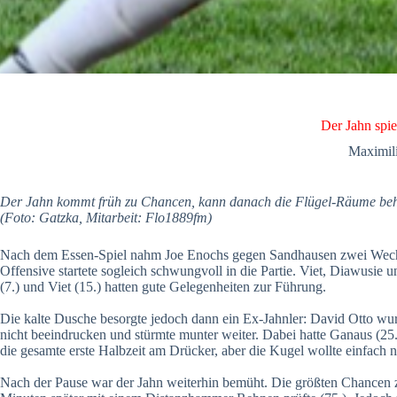
Der Jahn spiel
Maximil
Der Jahn kommt früh zu Chancen, kann danach die Flügel-Räume beher
(Foto: Gatzka, Mitarbeit: Flo1889fm)
Nach dem Essen-Spiel nahm Joe Enochs gegen Sandhausen zwei Wechsel
Offensive startete sogleich schwungvoll in die Partie. Viet, Diawusi
(7.) und Viet (15.) hatten gute Gelegenheiten zur Führung.
Die kalte Dusche besorgte jedoch dann ein Ex-Jahnler: David Otto wurd
nicht beeindrucken und stürmte munter weiter. Dabei hatte Ganaus (25.
die gesamte erste Halbzeit am Drücker, aber die Kugel wollte einfach
Nach der Pause war der Jahn weiterhin bemüht. Die größten Chancen z