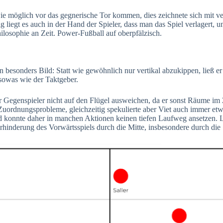
ie möglich vor das gegnerische Tor kommen, dies zeichnete sich mit ver
itig liegt es auch in der Hand der Spieler, dass man das Spiel verlage
hilosophie an Zeit. Power-Fußball auf oberpfälzisch.
n besonders Bild: Statt wie gewöhnlich nur vertikal abzukippen, ließ e
 sowas wie der Taktgeber.
 Gegenspieler nicht auf den Flügel ausweichen, da er sonst Räume im 
Zuordnungsprobleme, gleichzeitig spekulierte aber Viet auch immer etw
 und konnte daher in manchen Aktionen keinen tiefen Laufweg ansetzen.
rhinderung des Vorwärtsspiels durch die Mitte, insbesondere durch die Sc