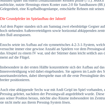
Minuten später mit einem Distanzhammer Rehnen prüfte (75.). Jedoch
aufrückte, nutzte Hennings einen Konter zum 2:0 für Sandhausen (88.).
Gelegenheit, eine Kopfballbogenlampe, entschärfte Rehnen mit seinen F
Die Grundpfeiler im Spielaufbau der Jahnelf
Auf dem Papier standen sich am Samstag zwei ebenbürtige Gegner aufei
hoch stehenden Außenverteidigern sowie horizontal abkippenden zentrale
den Ball anzupassen.
Enochs setzte im Aufbau auf ein symmetrisches 4-2-3-1-System, welches
versuchte immer eine gewisse Anzahl an Spielern vor dem Pressingwa
das Abspiel zu einem IV war, und der Stürmer dann leicht seitlich aus d
meist auf die Flügel.
Insbesondere in der ersten Hälfte konzentrierte sich der Aufbau auf d
Innenverteidigung wird dabei eingebunden. Sie agieren im Laufe des Spi
auseinanderziehen, dabei überspielte man oft die erste Pressinglinie 
breiter positionieren.
Auch eine abkippende Sechs war mit Andi Geipl im Spiel vorhanden, er k
Pressing geleitet, nachdem der Pressingwall angedribbelt wurde. Dies
aus seiner Position heraus, möchte also Räume insbesondere im Zentrum
sie nicht mehr aus ihrem Pressing-System lösen.