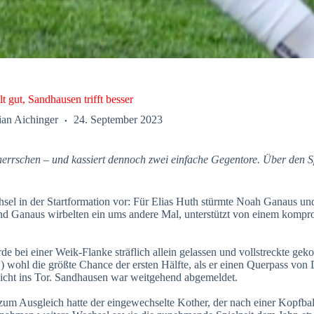
t gut, Sandhausen trifft besser
ian Aichinger
24. September 2023
rschen – und kassiert dennoch zwei einfache Gegentore. Über den Spi
 in der Startformation vor: Für Elias Huth stürmte Noah Ganaus und
e und Ganaus wirbelten ein ums andere Mal, unterstützt von einem kom
e bei einer Weik-Flanke sträflich allein gelassen und vollstreckte gek
) wohl die größte Chance der ersten Hälfte, als er einen Querpass von
 nicht ins Tor. Sandhausen war weitgehend abgemeldet.
um Ausgleich hatte der eingewechselte Kother, der nach einer Kopfbal