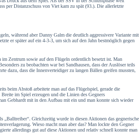
as Druck aus dem Spiel. Als der SSV in der Schlussphase weit
 per Distanzschuss von Viet kam zu spät (93.). Die allerletzte
ügeln, während aber Danny Galm die deutlich aggressivere Variante mit
tzte er später auf ein 4-3-3, um sich auf den Jahn bestmöglich gegen
n im Zentrum sowie auf den Flügeln ordentlich besetzt ist. Man
esonders zu beobachten war bei Sandhausen, dass der Auslöser teils
hrte dazu, dass die Innenverteidiger zu langen Bällen greifen mussten,
its beim Abstoß arbeitete man auf das Flügelspiel, gerade die
h Breite im Spiel erzeugen und die Linien des Gegners
d man Gebhardt mit in den Aufbau mit ein und man konnte sich wieder
s „Balltreiber“. Gleichzeitig wurde in diesen Aktionen das gegnerische
 Seitenverlagerung. Wieso macht man aber das? Man lockte den Gegner
erte allerdings gut auf diese Aktionen und relativ schnell konnte man